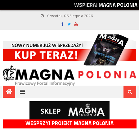
W
S
P
I
E
R
A
J
M
A
G
N
A
P
O
L
O
N
I
A
Czwartek, 06 Sierpnia 2026
WESPRZYJ PROJEKT MAGNA POLONIA