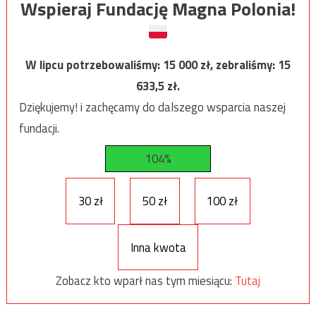
Wspieraj Fundację Magna Polonia!
W lipcu potrzebowaliśmy:
15 000
zł, zebraliśmy:
15
633,5
zł.
Dziękujemy! i zachęcamy do dalszego wsparcia naszej
fundacji.
104%
30 zł
50 zł
100 zł
Inna kwota
Zobacz kto wparł nas tym miesiącu:
Tutaj