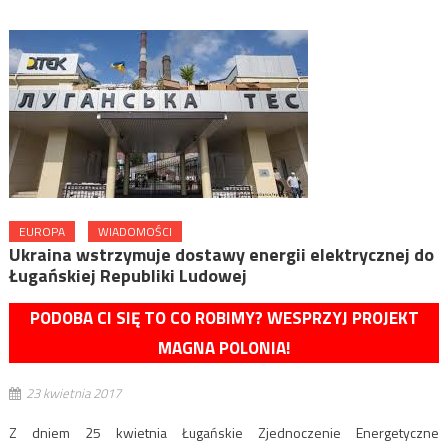
EUROPA
WIADOMOŚCI
Ukraina wstrzymuje dostawy energii elektrycznej do
Ługańskiej Republiki Ludowej
PODOBA CI SIĘ TO CO ROBIMY? WESPRZYJ PROJEKT
MAGNA POLONIA!
23 kwietnia 2017
Z dniem 25 kwietnia Ługańskie Zjednoczenie Energetyczne