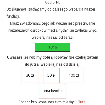
633,5
zł.
Dziękujemy! i zachęcamy do dalszego wsparcia naszej
fundacji.
Masz świadomość tego jak ważne jest przetrwanie
niezależnych ośrodków medialnych? Nie zwlekaj więc,
wspieraj nas już od teraz.
104%
Uważasz, że robimy dobrą robotę? Nie czekaj zatem
do jutra, wspieraj nas od dzisiaj.
30 zł
50 zł
100 zł
Inna kwota
Zobacz kto wparł nas tym miesiącu:
Tutaj