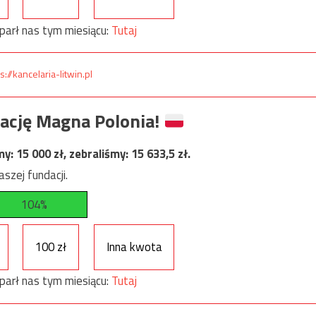
parł nas tym miesiącu:
Tutaj
s://kancelaria-litwin.pl
ację Magna Polonia!
my:
15 000
zł, zebraliśmy:
15 633,5
zł.
szej fundacji.
104%
100 zł
Inna kwota
parł nas tym miesiącu:
Tutaj