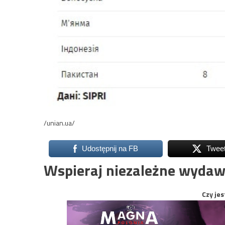
/unian.ua/
Udostępnij na FB
Twee
Wspieraj niezależne wydaw
Czy jes