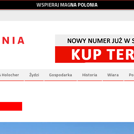
W
S
P
I
E
R
A
J
M
A
G
N
A
P
O
L
O
N
I
A
& Holocher
Żydzi
Gospodarka
Historia
Wiara
Po