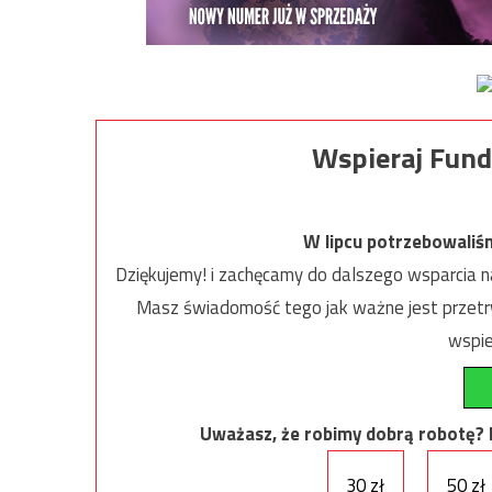
Wspieraj Fund
W lipcu potrzebowaliś
Dziękujemy! i zachęcamy do dalszego wsparcia na
Masz świadomość tego jak ważne jest przetrw
wspie
Uważasz, że robimy dobrą robotę? Ni
30 zł
50 zł