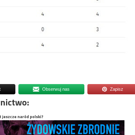
t
Obserwuj nas
Zapisz
nictwo:
t jeszcze naród polski?