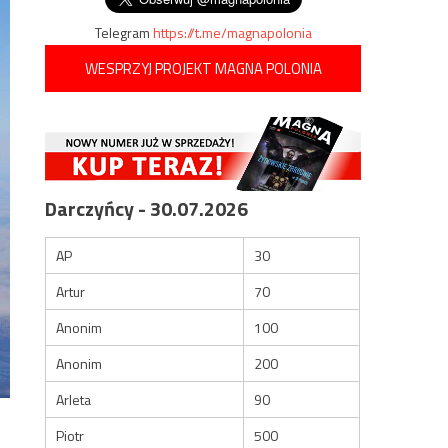
Telegram
https://t.me/magnapolonia
WESPRZYJ PROJEKT MAGNA POLONIA
Darczyńcy - 30.07.2026
AP
30
Artur
70
Anonim
100
Anonim
200
Arleta
90
Piotr
500