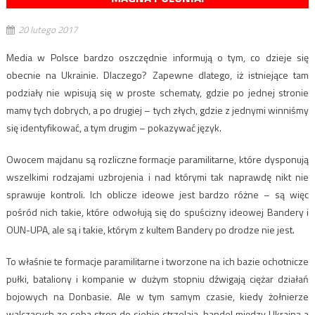
20 lutego 2017
Media w Polsce bardzo oszczędnie informują o tym, co dzieje się
obecnie na Ukrainie. Dlaczego? Zapewne dlatego, iż istniejące tam
podziały nie wpisują się w proste schematy, gdzie po jednej stronie
mamy tych dobrych, a po drugiej – tych złych, gdzie z jednymi winniśmy
się identyfikować, a tym drugim – pokazywać język.
Owocem majdanu są rozliczne formacje paramilitarne, które dysponują
wszelkimi rodzajami uzbrojenia i nad którymi tak naprawdę nikt nie
sprawuje kontroli. Ich oblicze ideowe jest bardzo różne – są więc
pośród nich takie, które odwołują się do spuścizny ideowej Bandery i
OUN-UPA, ale są i takie, którym z kultem Bandery po drodze nie jest.
To właśnie te formacje paramilitarne i tworzone na ich bazie ochotnicze
pułki, bataliony i kompanie w dużym stopniu dźwigają ciężar działań
bojowych na Donbasie. Ale w tym samym czasie, kiedy żołnierze
walczących ze sobą stron do siebie strzelają, handel między Ukrainą a