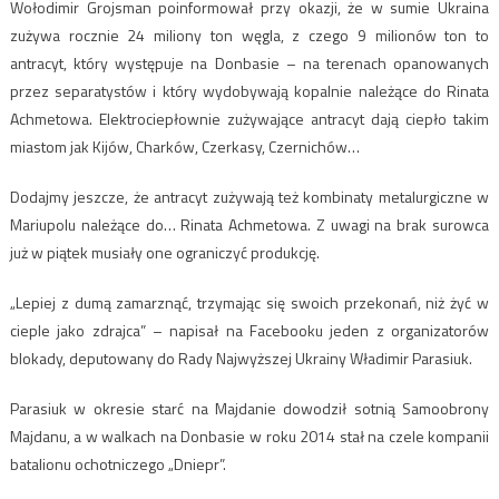
Wołodimir Grojsman poinformował przy okazji, że w sumie Ukraina
zużywa rocznie 24 miliony ton węgla, z czego 9 milionów ton to
antracyt, który występuje na Donbasie – na terenach opanowanych
przez separatystów i który wydobywają kopalnie należące do Rinata
Achmetowa. Elektrociepłownie zużywające antracyt dają ciepło takim
miastom jak Kijów, Charków, Czerkasy, Czernichów…
Dodajmy jeszcze, że antracyt zużywają też kombinaty metalurgiczne w
Mariupolu należące do… Rinata Achmetowa. Z uwagi na brak surowca
już w piątek musiały one ograniczyć produkcję.
„Lepiej z dumą zamarznąć, trzymając się swoich przekonań, niż żyć w
cieple jako zdrajca” – napisał na Facebooku jeden z organizatorów
blokady, deputowany do Rady Najwyższej Ukrainy Władimir Parasiuk.
Parasiuk w okresie starć na Majdanie dowodził sotnią Samoobrony
Majdanu, a w walkach na Donbasie w roku 2014 stał na czele kompanii
batalionu ochotniczego „Dniepr”.