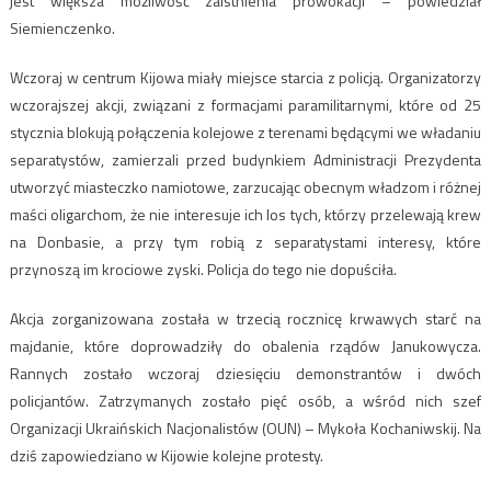
jest większa możliwość zaistnienia prowokacji – powiedział
Siemienczenko.
Wczoraj w centrum Kijowa miały miejsce starcia z policją. Organizatorzy
wczorajszej akcji, związani z formacjami paramilitarnymi, które od 25
stycznia blokują połączenia kolejowe z terenami będącymi we władaniu
separatystów, zamierzali przed budynkiem Administracji Prezydenta
utworzyć miasteczko namiotowe, zarzucając obecnym władzom i różnej
maści oligarchom, że nie interesuje ich los tych, którzy przelewają krew
na Donbasie, a przy tym robią z separatystami interesy, które
przynoszą im krociowe zyski. Policja do tego nie dopuściła.
Akcja zorganizowana została w trzecią rocznicę krwawych starć na
majdanie, które doprowadziły do obalenia rządów Janukowycza.
Rannych zostało wczoraj dziesięciu demonstrantów i dwóch
policjantów. Zatrzymanych zostało pięć osób, a wśród nich szef
Organizacji Ukraińskich Nacjonalistów (OUN) – Mykoła Kochaniwskij. Na
dziś zapowiedziano w Kijowie kolejne protesty.