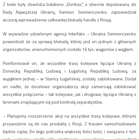
Z kolei były dowódca batalionu „Donbas”, a obecnie deputowany do
Rady Najwyższej Ukrainy, Siemion Siemienczenko, zapowiedział
wczoraj wprowadzenie całkowitej blokady handlu z Rosją.
W wywiadzie udzielonym agencji Interfaks – Ukraina Siemienczenko
powiedział, że za sprawą blokady, której jest on jednym z głównych
organizatorów, unieruchomionych zostało 16 tys. wagonów z węglem.
Poinformował on, że wszystkie trasy kolejowe łączące Ukrainę z
Doniecką Republiką Ludową i Ługańską Republiką Ludową, za
wyjątkiem jednej – w Stanicy Ługańskiej, zostały zablokowane. Dodał
on nadto, że docelowo organizatorzy akcji zamierzają zablokować
wszystkie połączenia – tak kolejowe, jak i drogowe, łączące Ukrainę z
terenami znajdującymi się pod kontrolą separatystów.
– Planujemy rozszerzenie akcji na wszystkie trasy kolejowe, którymi
przywożone są do nas produkty z Rosji. Z trasami samochodowymi
będzie ciężej. Do tego potrzeba większej ilości ludzi, i związana z tym