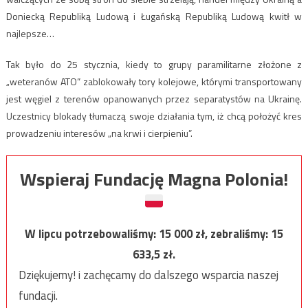
Doniecką Republiką Ludową i Ługańską Republiką Ludową kwitł w
najlepsze…
Tak było do 25 stycznia, kiedy to grupy paramilitarne złożone z
„weteranów ATO” zablokowały tory kolejowe, którymi transportowany
jest węgiel z terenów opanowanych przez separatystów na Ukrainę.
Uczestnicy blokady tłumaczą swoje działania tym, iż chcą położyć kres
prowadzeniu interesów „na krwi i cierpieniu”.
Wspieraj Fundację Magna Polonia!
W lipcu potrzebowaliśmy:
15 000
zł, zebraliśmy:
15
633,5
zł.
Dziękujemy! i zachęcamy do dalszego wsparcia naszej
fundacji.