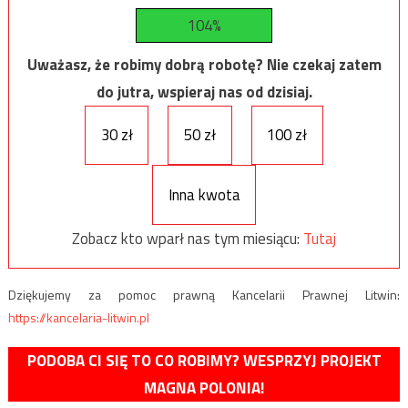
104%
Uważasz, że robimy dobrą robotę? Nie czekaj zatem
do jutra, wspieraj nas od dzisiaj.
30 zł
50 zł
100 zł
Inna kwota
Zobacz kto wparł nas tym miesiącu:
Tutaj
Dziękujemy za pomoc prawną Kancelarii Prawnej Litwin:
https://kancelaria-litwin.pl
PODOBA CI SIĘ TO CO ROBIMY? WESPRZYJ PROJEKT
MAGNA POLONIA!