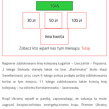
104%
30 zł
50 zł
100 zł
Inna kwota
Zobacz kto wparł nas tym miesiącu:
Tutaj
Najpierw zablokowano linię kolejową Ługańsk – Lisiczańsk – Popasna.
2 lutego blokada stanęła także na tzw. „Bachmutce” (koło stacji
Swietłanowo), przy czym 6 lutego policja podjęła próbę odblokowania
torów w tym miejscu. 11 lutego zablokowano także trzecią linię
kolejową – na odcinku Konstaninowka – Jasinowata.
Rząd Ukrainy wpadł w panikę, zapowiadając, że sytuacja ta może
zagrozić bezpieczeństwu energetycznemu kraju. Premier Ukrainy