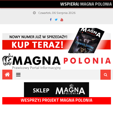
W
S
P
I
E
R
A
J
M
A
G
N
A
P
O
L
O
N
I
A
Czwartek, 06 Sierpnia 2026
WESPRZYJ PROJEKT MAGNA POLONIA