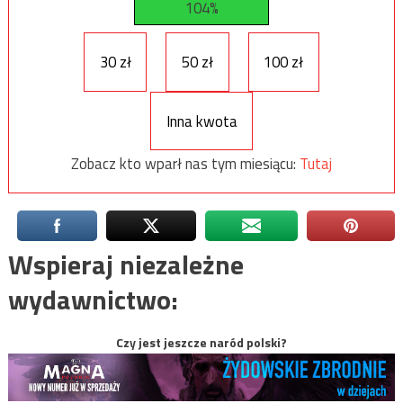
104%
30 zł
50 zł
100 zł
Inna kwota
Zobacz kto wparł nas tym miesiącu:
Tutaj
Wspieraj niezależne
wydawnictwo:
Czy jest jeszcze naród polski?