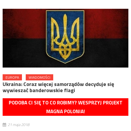
EUROPA
WIADOMOŚCI
Ukraina: Coraz więcej samorządów decyduje się
wywieszać banderowskie flagi
PODOBA CI SIĘ TO CO ROBIMY? WESPRZYJ PROJEKT
MAGNA POLONIA!
21 maja 2018