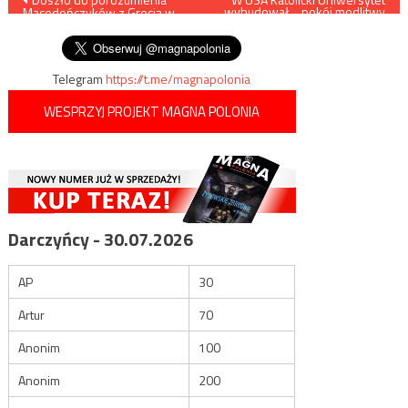
Nawigacja
wybudował… pokój modlitwy
Macedończyków z Grecją w
dla muzułmanów
wpisu
sprawie nazwy ich państwa
Telegram
https://t.me/magnapolonia
WESPRZYJ PROJEKT MAGNA POLONIA
Darczyńcy - 30.07.2026
AP
30
Artur
70
Anonim
100
Anonim
200