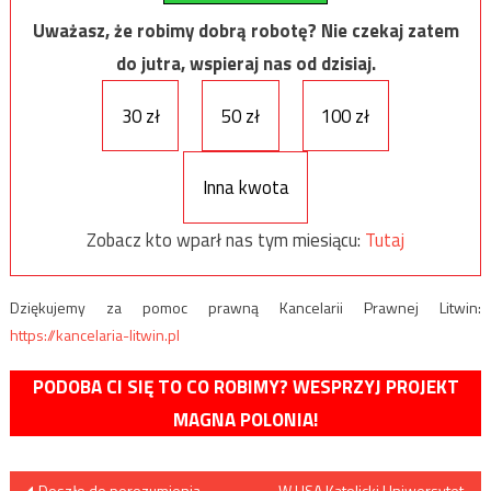
Uważasz, że robimy dobrą robotę? Nie czekaj zatem
do jutra, wspieraj nas od dzisiaj.
30 zł
50 zł
100 zł
Inna kwota
Zobacz kto wparł nas tym miesiącu:
Tutaj
Dziękujemy za pomoc prawną Kancelarii Prawnej Litwin:
https://kancelaria-litwin.pl
PODOBA CI SIĘ TO CO ROBIMY? WESPRZYJ PROJEKT
MAGNA POLONIA!
Doszło do porozumienia
W USA Katolicki Uniwersytet