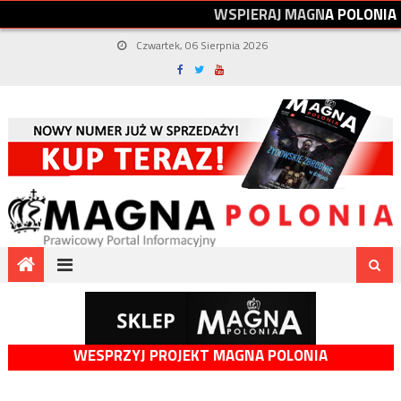
W
S
P
I
E
R
A
J
M
A
G
N
A
P
O
L
O
N
I
A
Czwartek, 06 Sierpnia 2026
WESPRZYJ PROJEKT MAGNA POLONIA