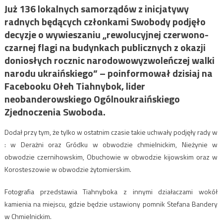
Już 136 lokalnych samorządów z inicjatywy
radnych będących członkami Swobody podjęło
decyzje o wywieszaniu „rewolucyjnej czerwono-
czarnej flagi na budynkach publicznych z okazji
doniosłych rocznic narodowowyzwoleńczej walki
narodu ukraińskiego” – poinformował dzisiaj na
Facebooku Ołeh Tiahnybok, lider
neobanderowskiego Ogólnoukraińskiego
Zjednoczenia Swoboda.
Dodał przy tym, że tylko w ostatnim czasie takie uchwały podjęły rady w
: w Derażni oraz Gródku w obwodzie chmielnickim, Nieżynie w
obwodzie czernihowskim, Obuchowie w obwodzie kijowskim oraz w
Korosteszowie w obwodzie żytomierskim.
Fotografia przedstawia Tiahnyboka z innymi działaczami wokół
kamienia na miejscu, gdzie będzie ustawiony pomnik Stefana Bandery
w Chmielnickim.