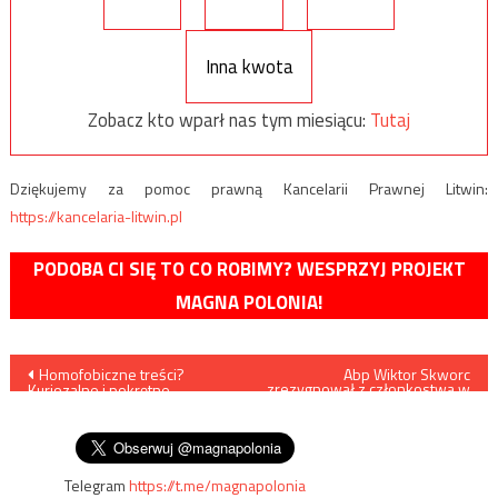
Inna kwota
Zobacz kto wparł nas tym miesiącu:
Tutaj
Dziękujemy za pomoc prawną Kancelarii Prawnej Litwin:
https://kancelaria-litwin.pl
PODOBA CI SIĘ TO CO ROBIMY? WESPRZYJ PROJEKT
MAGNA POLONIA!
Nawigacja
Homofobiczne treści?
Abp Wiktor Skworc
zrezygnował z członkostwa w
Kuriozalne i pokrętne
Radzie Stałej Konferencji
wpisu
tłumaczenia na portalu
Episkopatu Polski
Interia.pl
Telegram
https://t.me/magnapolonia