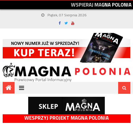
W
S
P
I
E
R
A
J
M
A
G
N
A
P
O
L
O
N
I
A
Piątek, 07 Sierpnia 2026
WESPRZYJ PROJEKT MAGNA POLONIA