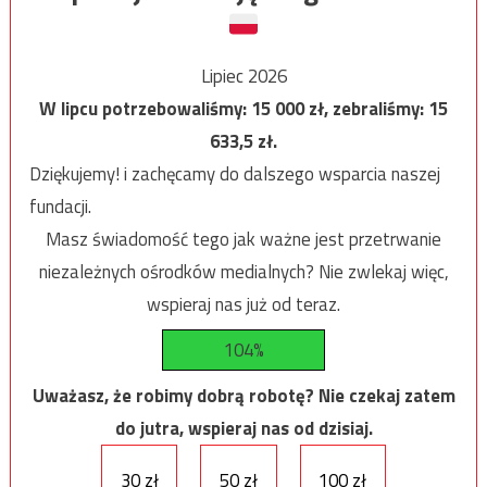
Lipiec 2026
W lipcu potrzebowaliśmy:
15 000
zł, zebraliśmy:
15
633,5
zł.
Dziękujemy! i zachęcamy do dalszego wsparcia naszej
fundacji.
Masz świadomość tego jak ważne jest przetrwanie
niezależnych ośrodków medialnych? Nie zwlekaj więc,
wspieraj nas już od teraz.
104%
Uważasz, że robimy dobrą robotę? Nie czekaj zatem
do jutra, wspieraj nas od dzisiaj.
30 zł
50 zł
100 zł