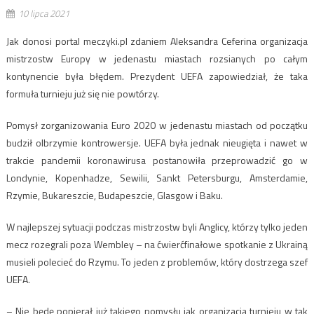
10 lipca 2021
Jak donosi portal meczyki.pl zdaniem Aleksandra Ceferina organizacja
mistrzostw Europy w jedenastu miastach rozsianych po całym
kontynencie była błędem. Prezydent UEFA zapowiedział, że taka
formuła turnieju już się nie powtórzy.
Pomysł zorganizowania Euro 2020 w jedenastu miastach od początku
budził olbrzymie kontrowersje. UEFA była jednak nieugięta i nawet w
trakcie pandemii koronawirusa postanowiła przeprowadzić go w
Londynie, Kopenhadze, Sewilii, Sankt Petersburgu, Amsterdamie,
Rzymie, Bukareszcie, Budapeszcie, Glasgow i Baku.
W najlepszej sytuacji podczas mistrzostw byli Anglicy, którzy tylko jeden
mecz rozegrali poza Wembley – na ćwierćfinałowe spotkanie z Ukrainą
musieli polecieć do Rzymu. To jeden z problemów, który dostrzega szef
UEFA.
– Nie będę popierał już takiego pomysłu jak organizacja turnieju w tak