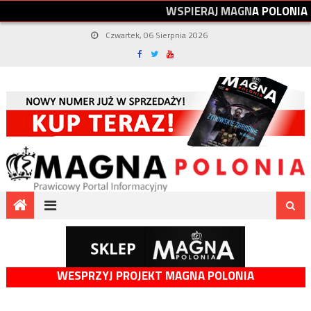
W
S
P
I
E
R
A
J
M
A
G
N
A
P
O
L
O
N
I
A
Czwartek, 06 Sierpnia 2026
WESPRZYJ PROJEKT MAGNA POLONIA