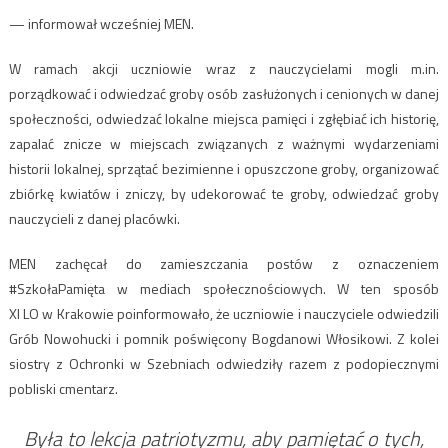
— informował wcześniej MEN.
W ramach akcji uczniowie wraz z nauczycielami mogli m.in.
porządkować i odwiedzać groby osób zasłużonych i cenionych w danej
społeczności, odwiedzać lokalne miejsca pamięci i zgłębiać ich historię,
zapalać znicze w miejscach związanych z ważnymi wydarzeniami
historii lokalnej, sprzątać bezimienne i opuszczone groby, organizować
zbiórkę kwiatów i zniczy, by udekorować te groby, odwiedzać groby
nauczycieli z danej placówki.
MEN zachęcał do zamieszczania postów z oznaczeniem
#SzkołaPamięta w mediach społecznościowych. W ten sposób
XI LO w Krakowie poinformowało, że uczniowie i nauczyciele odwiedzili
Grób Nowohucki i pomnik poświęcony Bogdanowi Włosikowi. Z kolei
siostry z Ochronki w Szebniach odwiedziły razem z podopiecznymi
pobliski cmentarz.
Była to lekcja patriotyzmu, aby pamiętać o tych,