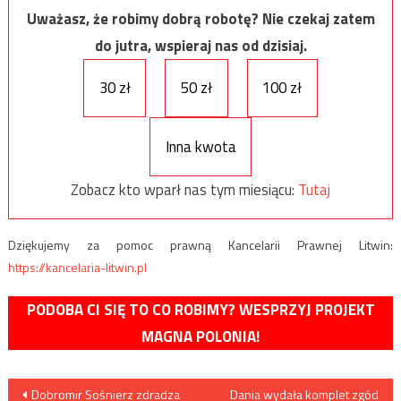
Uważasz, że robimy dobrą robotę? Nie czekaj zatem
do jutra, wspieraj nas od dzisiaj.
30 zł
50 zł
100 zł
Inna kwota
Zobacz kto wparł nas tym miesiącu:
Tutaj
Dziękujemy za pomoc prawną Kancelarii Prawnej Litwin:
https://kancelaria-litwin.pl
PODOBA CI SIĘ TO CO ROBIMY? WESPRZYJ PROJEKT
MAGNA POLONIA!
Nawigacja
Dobromir Sośnierz zdradza
Dania wydała komplet zgód