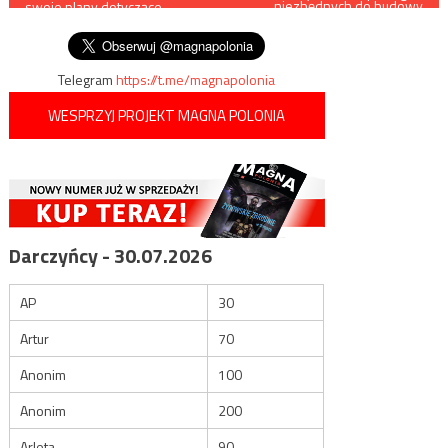
niezbędnych do budowy
swoje plany dotyczące
gazociągu Baltic Pipe
wpisu
posłów Lewicy
Telegram
https://t.me/magnapolonia
WESPRZYJ PROJEKT MAGNA POLONIA
Darczyńcy - 30.07.2026
AP
30
Artur
70
Anonim
100
Anonim
200
Arleta
90