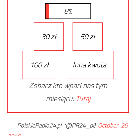
8%
30 zł
50 zł
100 zł
Inna kwota
Zobacz kto wparł nas tym
miesiącu:
Tutaj
— PolskieRadio24.pl (@PR24_pl)
October 25,