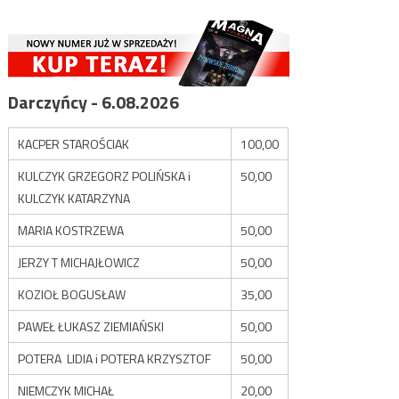
Darczyńcy - 6.08.2026
KACPER STAROŚCIAK
100,00
KULCZYK GRZEGORZ POLIŃSKA i
50,00
KULCZYK KATARZYNA
MARIA KOSTRZEWA
50,00
JERZY T MICHAJŁOWICZ
50,00
KOZIOŁ BOGUSŁAW
35,00
PAWEŁ ŁUKASZ ZIEMIAŃSKI
50,00
POTERA LIDIA i POTERA KRZYSZTOF
50,00
NIEMCZYK MICHAŁ
20,00