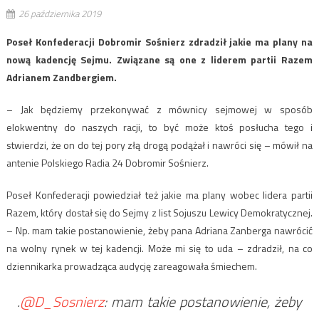
26 października 2019
Poseł Konfederacji Dobromir Sośnierz zdradził jakie ma plany na
nową kadencję Sejmu. Związane są one z liderem partii Razem
Adrianem Zandbergiem.
– Jak będziemy przekonywać z mównicy sejmowej w sposób
elokwentny do naszych racji, to być może ktoś posłucha tego i
stwierdzi, że on do tej pory złą drogą podążał i nawróci się – mówił na
antenie Polskiego Radia 24 Dobromir Sośnierz.
Poseł Konfederacji powiedział też jakie ma plany wobec lidera partii
Razem, który dostał się do Sejmy z list Sojuszu Lewicy Demokratycznej.
– Np. mam takie postanowienie, żeby pana Adriana Zanberga nawrócić
na wolny rynek w tej kadencji. Może mi się to uda – zdradził, na co
dziennikarka prowadząca audycję zareagowała śmiechem.
.
@D_Sosnierz
: mam takie postanowienie, żeby