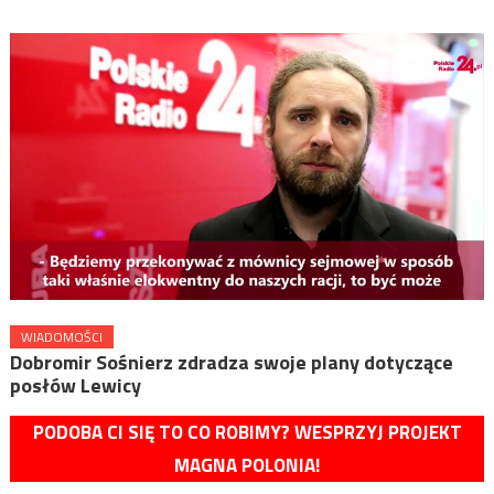
WIADOMOŚCI
Dobromir Sośnierz zdradza swoje plany dotyczące
posłów Lewicy
PODOBA CI SIĘ TO CO ROBIMY? WESPRZYJ PROJEKT
MAGNA POLONIA!