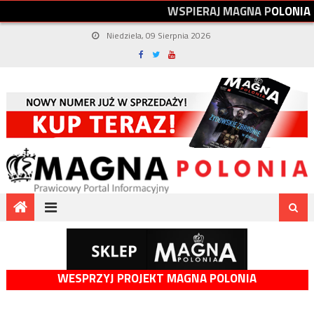
W
S
P
I
E
R
A
J
M
A
G
N
A
P
O
L
O
N
I
A
Niedziela, 09 Sierpnia 2026
WESPRZYJ PROJEKT MAGNA POLONIA