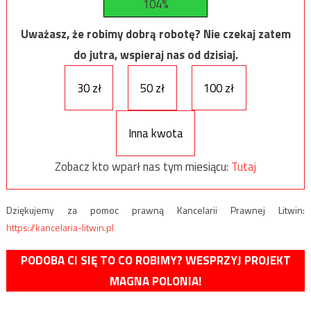
104%
Uważasz, że robimy dobrą robotę? Nie czekaj zatem
do jutra, wspieraj nas od dzisiaj.
30 zł
50 zł
100 zł
Inna kwota
Zobacz kto wparł nas tym miesiącu:
Tutaj
Dziękujemy za pomoc prawną Kancelarii Prawnej Litwin:
https://kancelaria-litwin.pl
PODOBA CI SIĘ TO CO ROBIMY? WESPRZYJ PROJEKT
MAGNA POLONIA!