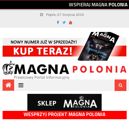
W
S
P
I
E
R
A
J
M
A
G
N
A
P
O
L
O
N
I
A
Piątek, 07 Sierpnia 2026
WESPRZYJ PROJEKT MAGNA POLONIA