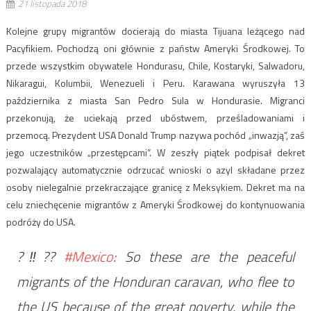
21 listopada 2018
Kolejne grupy migrantów docierają do miasta Tijuana leżącego nad
Pacyfikiem. Pochodzą oni głównie z państw Ameryki Środkowej. To
przede wszystkim obywatele Hondurasu, Chile, Kostaryki, Salwadoru,
Nikaragui, Kolumbii, Wenezueli i Peru. Karawana wyruszyła 13
października z miasta San Pedro Sula w Hondurasie. Migranci
przekonują, że uciekają przed ubóstwem, prześladowaniami i
przemocą. Prezydent USA Donald Trump nazywa pochód „inwazją”, zaś
jego uczestników „przestępcami”. W zeszły piątek podpisał dekret
pozwalający automatycznie odrzucać wnioski o azyl składane przez
osoby nielegalnie przekraczające granicę z Meksykiem. Dekret ma na
celu zniechęcenie migrantów z Ameryki Środkowej do kontynuowania
podróży do USA.
?‼??
#Mexico
: So these are the peaceful
migrants of the Honduran caravan, who flee to
the US because of the great poverty, while the