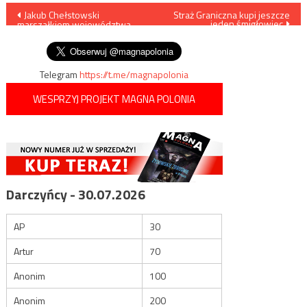
Nawigacja
Jakub Chełstowski
Straż Graniczna kupi jeszcze
jeden śmigłowiec
marszałkiem województwa
wpisu
śląskiego
Telegram
https://t.me/magnapolonia
WESPRZYJ PROJEKT MAGNA POLONIA
Darczyńcy - 30.07.2026
AP
30
Artur
70
Anonim
100
Anonim
200