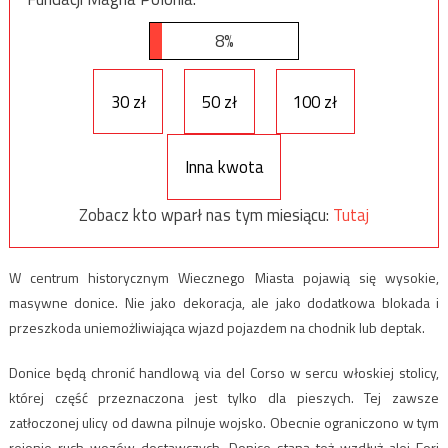
8%
30 zł
50 zł
100 zł
Inna kwota
Zobacz kto wparł nas tym miesiącu:
Tutaj
W centrum historycznym Wiecznego Miasta pojawią się wysokie,
masywne donice. Nie jako dekoracja, ale jako dodatkowa blokada i
przeszkoda uniemożliwiająca wjazd pojazdem na chodnik lub deptak.
Donice będą chronić handlową via del Corso w sercu włoskiej stolicy,
której część przeznaczona jest tylko dla pieszych. Tej zawsze
zatłoczonej ulicy od dawna pilnuje wojsko. Obecnie ograniczono w tym
rejonie ruch wozów dostawczych. Donice staną też wzdłuż alei Fori