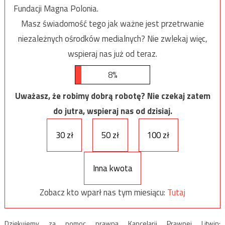
Fundacji Magna Polonia.
Masz świadomość tego jak ważne jest przetrwanie
niezależnych ośrodków medialnych? Nie zwlekaj więc,
wspieraj nas już od teraz.
8%
Uważasz, że robimy dobrą robotę? Nie czekaj zatem
do jutra, wspieraj nas od dzisiaj.
30 zł
50 zł
100 zł
Inna kwota
Zobacz kto wparł nas tym miesiącu:
Tutaj
Dziękujemy za pomoc prawną Kancelarii Prawnej Litwin: