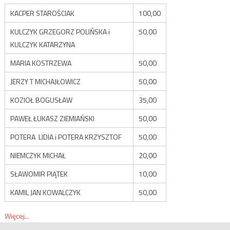
KACPER STAROŚCIAK
100,00
KULCZYK GRZEGORZ POLIŃSKA i
50,00
KULCZYK KATARZYNA
MARIA KOSTRZEWA
50,00
JERZY T MICHAJŁOWICZ
50,00
KOZIOŁ BOGUSŁAW
35,00
PAWEŁ ŁUKASZ ZIEMIAŃSKI
50,00
POTERA LIDIA i POTERA KRZYSZTOF
50,00
NIEMCZYK MICHAŁ
20,00
SŁAWOMIR PIĄTEK
10,00
KAMIL JAN KOWALCZYK
50,00
Więcej...