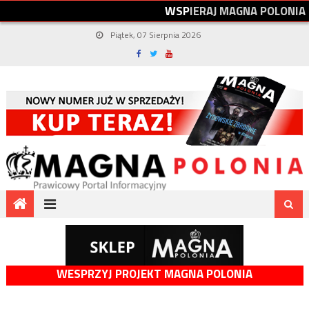
W
S
P
I
E
R
A
J
M
A
G
N
A
P
O
L
O
N
I
A
Piątek, 07 Sierpnia 2026
WESPRZYJ PROJEKT MAGNA POLONIA