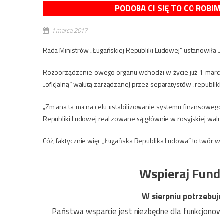
PODOBA CI SIĘ TO CO ROBI
1 marca 2017
Rada Ministrów „Ługańskiej Republiki Ludowej” ustanowiła „o
Rozporządzenie owego organu wchodzi w życie już 1 marca,
„oficjalną” walutą zarządzanej przez separatystów „republiki”
„Zmiana ta ma na celu ustabilizowanie systemu finansowego
Republiki Ludowej realizowane są głównie w rosyjskiej walu
Cóż, faktycznie więc „Ługańska Republika Ludowa” to twór w
Wspieraj Fund
W sierpniu potrzebu
Państwa wsparcie jest niezbędne dla funkcjonow