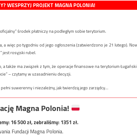
MY? WESPRZYJ PROJEKT MAGNA POLONIA!
ficjalny” środek płatniczy na podległym sobie terytorium.
 a więc po tygodniu od jego ogłoszenia (zatwierdzono je 21 lutego). No
 jest rosyjski rubel.
, a także ma związek z tym, że operacje finansowe na terytorium Ługański
cie” – czytamy w uzasadnieniu decyzji.
 pełni suwerenny i niezależny, jak twierdzą jego zarządcy…
ację Magna Polonia!
jemy:
16 500
zł, zebraliśmy:
1351
zł.
ania Fundacji Magna Polonia.