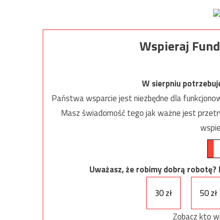
Wspieraj Fund
W sierpniu potrzebu
Państwa wsparcie jest niezbędne dla funkcjonow
Masz świadomość tego jak ważne jest przetrw
wspie
Uważasz, że robimy dobrą robotę? Ni
30 zł
50 zł
Zobacz kto w