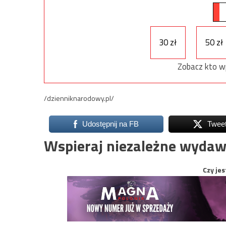
30 zł
50 zł
Zobacz kto w
/dzienniknarodowy.pl/
Udostępnij na FB
Twee
Wspieraj niezależne wydaw
Czy jes