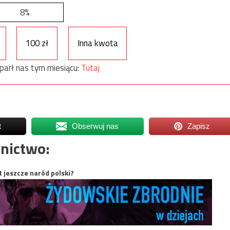
8%
100 zł
Inna kwota
parł nas tym miesiącu:
Tutaj
t
Obserwuj nas
Zapisz
nictwo:
t jeszcze naród polski?