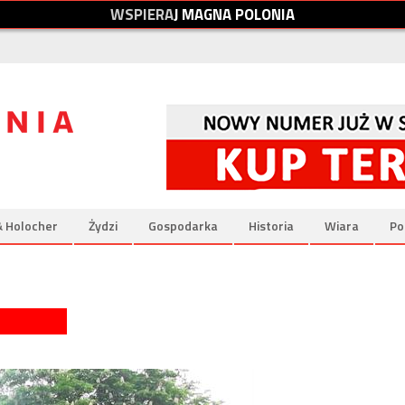
W
S
P
I
E
R
A
J
M
A
G
N
A
P
O
L
O
N
I
A
& Holocher
Żydzi
Gospodarka
Historia
Wiara
Po