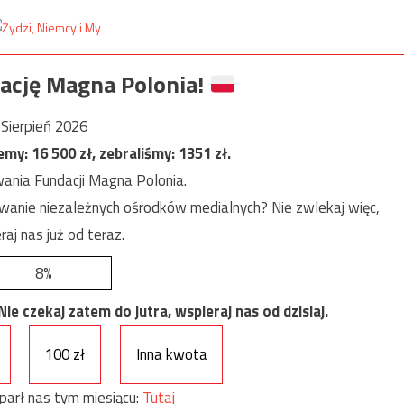
ację Magna Polonia!
Sierpień 2026
jemy:
16 500
zł, zebraliśmy:
1351
zł.
ania Fundacji Magna Polonia.
anie niezależnych ośrodków medialnych? Nie zwlekaj więc,
raj nas już od teraz.
8%
e czekaj zatem do jutra, wspieraj nas od dzisiaj.
100 zł
Inna kwota
parł nas tym miesiącu:
Tutaj