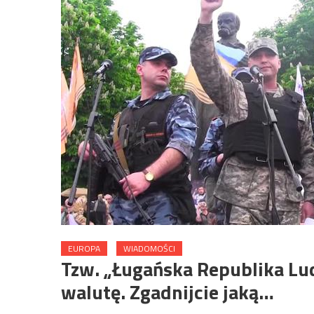
EUROPA
WIADOMOŚCI
Tzw. „Ługańska Republika Lu
walutę. Zgadnijcie jaką…