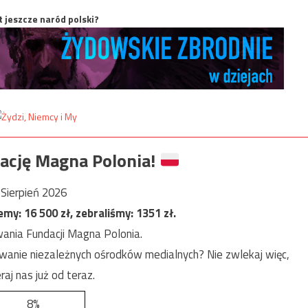
t jeszcze naród polski?
ację Magna Polonia!
Sierpień 2026
jemy:
16 500
zł, zebraliśmy:
1351
zł.
ania Fundacji Magna Polonia.
anie niezależnych ośrodków medialnych? Nie zwlekaj więc,
raj nas już od teraz.
8%