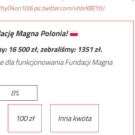
co/hyO4on10J6
pic.twitter.com/vhbrKBEYJU
ację Magna Polonia!
my:
16 500
zł, zebraliśmy:
1351
zł.
e dla funkcjonowania Fundacji Magna
8%
100 zł
Inna kwota