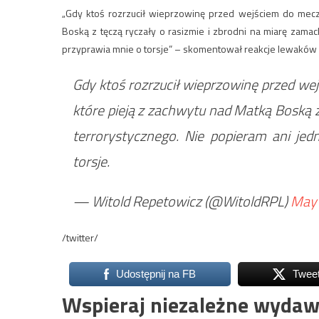
„Gdy ktoś rozrzucił wieprzowinę przed wejściem do mecz
Boską z tęczą ryczały o rasizmie i zbrodni na miarę zamac
przyprawia mnie o torsje” – skomentował reakcje lewaków 
Gdy ktoś rozrzucił wieprzowinę przed we
które pieją z zachwytu nad Matką Boską z
terrorystycznego. Nie popieram ani jed
torsje.
— Witold Repetowicz (@WitoldRPL)
May 
/twitter/
Udostępnij na FB
Twee
Wspieraj niezależne wydaw