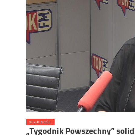
WIADOMOŚCI
„Tygodnik Powszechny” solida