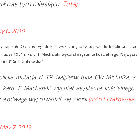
rł nas tym miesiącu:
Tutaj
y 6, 2019
ry napisał: „Obecny Tygodnik Powszechny to tylko pseudo-katolicka mutac
I. Już w 1991 r. kard. F. Macharski wycofał asystenta kościelnego. Najwyżs
 kurii @ArchKrakowska”.
licka mutacja d. TP. Najpierw tuba GW Michnika, a
 kard. F. Macharski wycofał asystenta kościelnego.
lną odwagę wyprowadzić się z kurii
@ArchKrakowska
.
May 7, 2019