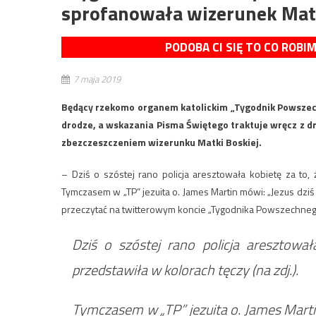
sprofanowała wizerunek Matk
PODOBA CI SIĘ TO CO ROBI
7 maja 2019
Będący rzekomo organem katolickim „Tygodnik Powszechny
drodze, a wskazania Pisma Świętego traktuje wręcz z drw
zbezczeszczeniem wizerunku Matki Boskiej.
– Dziś o szóstej rano policja aresztowała kobietę za to, 
Tymczasem w „TP” jezuita o. James Martin mówi: „Jezus dzi
przeczytać na twitterowym koncie „Tygodnika Powszechneg
Dziś o szóstej rano policja aresztował
przedstawiła w kolorach tęczy (na zdj.).
Tymczasem w „TP” jezuita o. James Marti