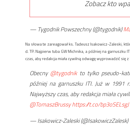
Zobacz kto wpa
— Tygodnik Powszechny (@tygodnik)
Ma
Na słowa te zareagował ks. Tadeusz Isakowicz-Zaleski, któ
d. TP. Najpierw tuba GW Michnika, a później na garnuszku IT
czas, aby redakcja miała cywilną odwagę wyprowadzić się z
Obecny
@tygodnik
to tylko pseudo-kato
później na garnuszku ITI. Już w 1991 r.
Najwyższy czas, aby redakcja miała cywi
@TomaszBrussy
https://t.co/bp3oSELsgJ
— Isakowicz-Zaleski (@IsakowiczZalesk)