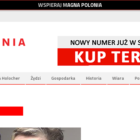
W
S
P
I
E
R
A
J
M
A
G
N
A
P
O
L
O
N
I
A
& Holocher
Żydzi
Gospodarka
Historia
Wiara
Po