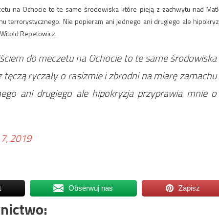
etu na Ochocie to te same środowiska które pieją z zachwytu nad Mat
hu terrorystycznego. Nie popieram ani jednego ani drugiego ale hipokryz
Witold Repetowicz.
jściem do meczetu na Ochocie to te same środowiska
 tęczą ryczały o rasizmie i zbrodni na miarę zamachu
nego ani drugiego ale hipokryzja przyprawia mnie o
7, 2019
t
Obserwuj nas
Zapisz
nictwo: