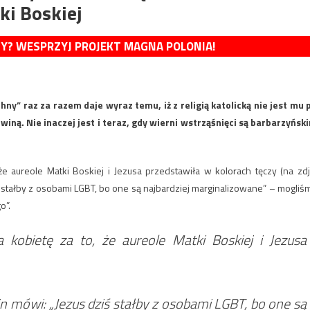
i Boskiej
MY? WESPRZYJ PROJEKT MAGNA POLONIA!
” raz za razem daje wyraz temu, iż z religią katolicką nie jest mu 
iną. Nie inaczej jest i teraz, gdy wierni wstrząśnięci są barbarzyńsk
że aureole Matki Boskiej i Jezusa przedstawiła w kolorach tęczy (na zdj.
ś stałby z osobami LGBT, bo one są najbardziej marginalizowane” – mogliś
o”.
a kobietę za to, że aureole Matki Boskiej i Jezusa
n mówi: „Jezus dziś stałby z osobami LGBT, bo one są