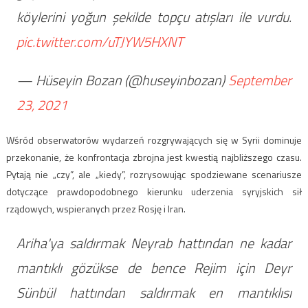
köylerini yoğun şekilde topçu atışları ile vurdu.
pic.twitter.com/uTJYW5HXNT
— Hüseyin Bozan (@huseyinbozan)
September
23, 2021
Wśród obserwatorów wydarzeń rozgrywających się w Syrii dominuje
przekonanie, że konfrontacja zbrojna jest kwestią najbliższego czasu.
Pytają nie „czy”, ale „kiedy”, rozrysowując spodziewane scenariusze
dotyczące prawdopodobnego kierunku uderzenia syryjskich sił
rządowych, wspieranych przez Rosję i Iran.
Ariha'ya saldırmak Neyrab hattından ne kadar
mantıklı gözükse de bence Rejim için Deyr
Sünbül hattından saldırmak en mantıklısı