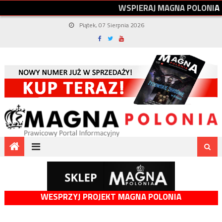
W
S
P
I
E
R
A
J
M
A
G
N
A
P
O
L
O
N
I
A
Piątek, 07 Sierpnia 2026
WESPRZYJ PROJEKT MAGNA POLONIA