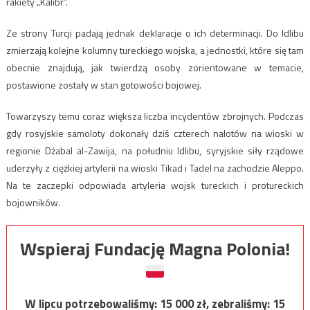
rakiety „Kalibr”.
Ze strony Turcji padają jednak deklaracje o ich determinacji. Do Idlibu
zmierzają kolejne kolumny tureckiego wojska, a jednostki, które się tam
obecnie znajdują, jak twierdzą osoby zorientowane w temacie,
postawione zostały w stan gotowości bojowej.
Towarzyszy temu coraz większa liczba incydentów zbrojnych. Podczas
gdy rosyjskie samoloty dokonały dziś czterech nalotów na wioski w
regionie Dżabal al-Zawija, na południu Idlibu, syryjskie siły rządowe
uderzyły z ciężkiej artylerii na wioski Tikad i Tadel na zachodzie Aleppo.
Na te zaczepki odpowiada artyleria wojsk tureckich i protureckich
bojowników.
Wspieraj Fundację Magna Polonia!
W lipcu potrzebowaliśmy:
15 000
zł, zebraliśmy:
15