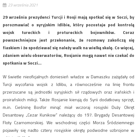
23 września 2021
29 września prezydenci Turcji i Rosji mają spotkać się w Soczi, by
porozmawiać o syryjskim Idlibie, który pozostaje pod kontrolą
wojsk tureckich i protureckich bojowników. Coraz
powszechniejsze jest przekonanie, że rozmowy zakończą się
fiaskiem i że spodziewać się należy walk na wielką skalę. Co więcej,
zdaniem wielu obserwatorów, Rosjanie mogą nawet nie czekać do
spotkania w Soczi…
W świetle nieoficjalnych doniesień władze w Damaszku zażądały od
Turcji wycofania wojsk z Idlibu, a równocześnie na linię frontu
przerzucane są jednostki syryjskich sił rządowych oraz irańskich i
proirańskich milicji. Także Rosjanie kierują do Syrii dodatkowy sprzęt,
m.in. Cieśninę Bosfor minąć miał wczoraj rosyjski Duży Okręt
Desantowy „Cezar Kunikow” należący do 197. Brygady Desantowej
Floty Czarnomorskiej. We wschodniej części Morza Śródziemnego
pojawiły się nadto cztery rosyjskie okręty podwodne uzbrojone w