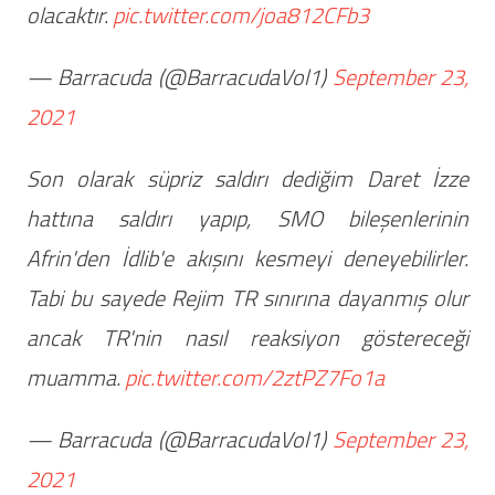
olacaktır.
pic.twitter.com/joa812CFb3
— Barracuda (@BarracudaVol1)
September 23,
2021
Son olarak süpriz saldırı dediğim Daret İzze
hattına saldırı yapıp, SMO bileşenlerinin
Afrin'den İdlib'e akışını kesmeyi deneyebilirler.
Tabi bu sayede Rejim TR sınırına dayanmış olur
ancak TR'nin nasıl reaksiyon göstereceği
muamma.
pic.twitter.com/2ztPZ7Fo1a
— Barracuda (@BarracudaVol1)
September 23,
2021