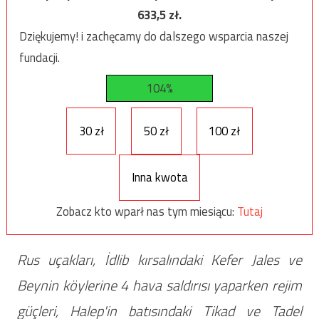
633,5
zł.
Dziękujemy! i zachęcamy do dalszego wsparcia naszej
fundacji.
104%
30 zł
50 zł
100 zł
Inna kwota
Zobacz kto wparł nas tym miesiącu:
Tutaj
Rus uçakları, İdlib kırsalındaki Kefer Jales ve
Beynin köylerine 4 hava saldırısı yaparken rejim
güçleri, Halep'in batısındaki Tikad ve Tadel