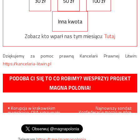
30 zł
50 zł
100 zł
Inna kwota
Zobacz kto wparł nas tym miesiącu:
Tutaj
Dziękujemy za pomoc prawną Kancelarii Prawnej Litwin:
https://kancelaria-litwin.pl
PODOBA CI SIĘ TO CO ROBIMY? WESPRZYJ PROJEKT
MAGNA POLONIA!
Nawigacja
Korupcja w krakowskim
Najnowszy sondaż:
Konfederacja mocno w górę,
magistracie. CBA zatrzymało
Koalicja Obywatelska mocno
wpisu
pracownika Urzędu Miasta
w dół
Krakowa
Telegram
https://t.me/magnapolonia