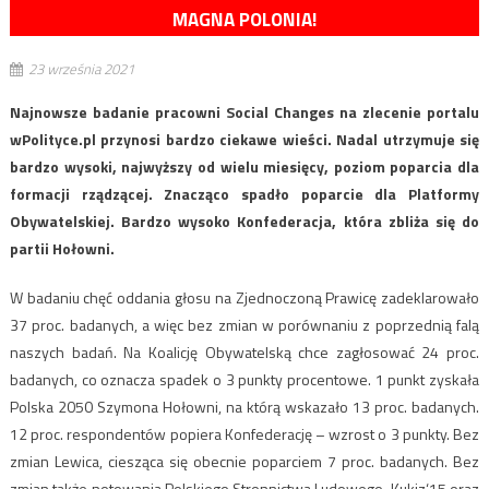
MAGNA POLONIA!
23 września 2021
Najnowsze badanie pracowni Social Changes na zlecenie portalu
wPolityce.pl przynosi bardzo ciekawe wieści. Nadal utrzymuje się
bardzo wysoki, najwyższy od wielu miesięcy, poziom poparcia dla
formacji rządzącej. Znacząco spadło poparcie dla Platformy
Obywatelskiej. Bardzo wysoko Konfederacja, która zbliża się do
partii Hołowni.
W badaniu chęć oddania głosu na Zjednoczoną Prawicę zadeklarowało
37 proc. badanych, a więc bez zmian w porównaniu z poprzednią falą
naszych badań. Na Koalicję Obywatelską chce zagłosować 24 proc.
badanych, co oznacza spadek o 3 punkty procentowe. 1 punkt zyskała
Polska 2050 Szymona Hołowni, na którą wskazało 13 proc. badanych.
12 proc. respondentów popiera Konfederację – wzrost o 3 punkty. Bez
zmian Lewica, ciesząca się obecnie poparciem 7 proc. badanych. Bez
zmian także notowania Polskiego Stronnictwa Ludowego, Kukiz‘15 oraz