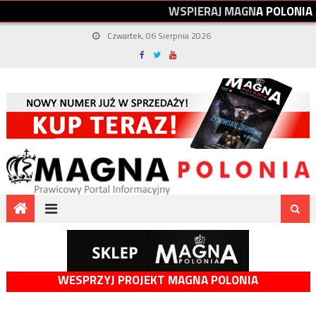
W
S
P
I
E
R
A
J
M
A
G
N
A
P
O
L
O
N
I
A
Czwartek, 06 Sierpnia 2026
WESPRZYJ PROJEKT MAGNA POLONIA