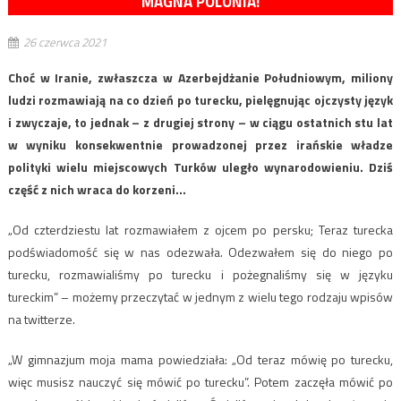
MAGNA POLONIA!
26 czerwca 2021
Choć w Iranie, zwłaszcza w Azerbejdżanie Południowym, miliony
ludzi rozmawiają na co dzień po turecku, pielęgnując ojczysty język
i zwyczaje, to jednak – z drugiej strony – w ciągu ostatnich stu lat
w wyniku konsekwentnie prowadzonej przez irańskie władze
polityki wielu miejscowych Turków uległo wynarodowieniu. Dziś
część z nich wraca do korzeni…
„Od czterdziestu lat rozmawiałem z ojcem po persku; Teraz turecka
podświadomość się w nas odezwała. Odezwałem się do niego po
turecku, rozmawialiśmy po turecku i pożegnaliśmy się w języku
tureckim” – możemy przeczytać w jednym z wielu tego rodzaju wpisów
na twitterze.
„W gimnazjum moja mama powiedziała: „Od teraz mówię po turecku,
więc musisz nauczyć się mówić po turecku”. Potem zaczęła mówić po