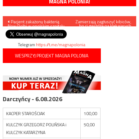
MAGNA POLONIA!
Nawigacja
Pacjent zakażony bakterią
Zamierzają zagłuszyć kibiców,
bo ci gwiżdżą na klękających
New Delhi w opolskim szpitalu
piłkarzy
wpisu
Telegram
https://t.me/magnapolonia
WESPRZYJ PROJEKT MAGNA POLONIA
Darczyńcy - 6.08.2026
KACPER STAROŚCIAK
100,00
KULCZYK GRZEGORZ POLIŃSKA i
50,00
KULCZYK KATARZYNA