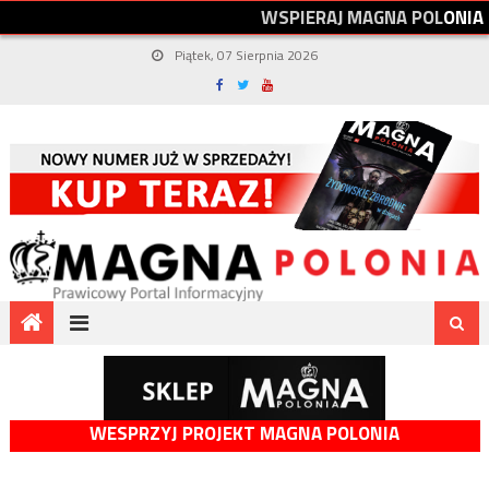
W
S
P
I
E
R
A
J
M
A
G
N
A
P
O
L
O
N
I
A
Piątek, 07 Sierpnia 2026
WESPRZYJ PROJEKT MAGNA POLONIA