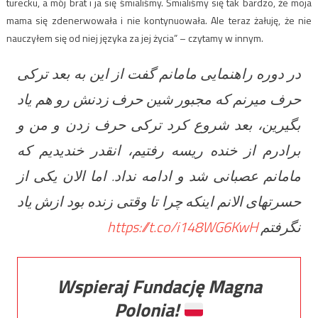
turecku, a mój brat i ja się śmialiśmy. Śmialiśmy się tak bardzo, że moja
mama się zdenerwowała i nie kontynuowała. Ale teraz żałuję, że nie
nauczyłem się od niej języka za jej życia” – czytamy w innym.
در دوره راهنمایی مامانم گفت از این به بعد ترکی
حرف میرنم که مجبور شین حرف زدنش رو هم یاد
بگیرین، بعد شروع کرد ترکی حرف زدن و من و
برادرم از خنده ریسه رفتیم، انقدر خندیدیم که
مامانم عصبانی شد و ادامه نداد. اما الان یکی از
حسرتهای الانم اینکه چرا تا وقتی زنده بود ازش یاد
https://t.co/i148WG6KwH
نگرفتم
Wspieraj Fundację Magna
Polonia!