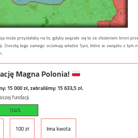
cja może przystałaby na to, gdyby wiązało się to ze złożeniem broni prz
cji. Zresztą tego samego oczekują władze Syrii, które w związku z tym n
n.
ację Magna Polonia!
my:
15 000
zł, zebraliśmy:
15 633,5
zł.
szej fundacji.
104%
100 zł
Inna kwota