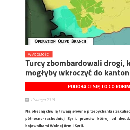
WIADOMOŚCI
Turcy zbombardowali drogi, k
mogłyby wkroczyć do kanton
PODOBA CI SIĘ TO CO ROBI
19 lutego 2018
Na obecną chwilę trwają słowne przepychanki i zakuliso
północno-zachodniej Syrii, przeciw której od dwu
bojownikami Wolnej Armii Syrii.