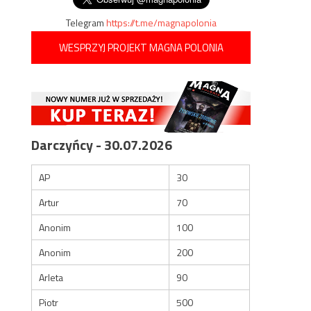
Telegram
https://t.me/magnapolonia
WESPRZYJ PROJEKT MAGNA POLONIA
Darczyńcy - 30.07.2026
AP
30
Artur
70
Anonim
100
Anonim
200
Arleta
90
Piotr
500