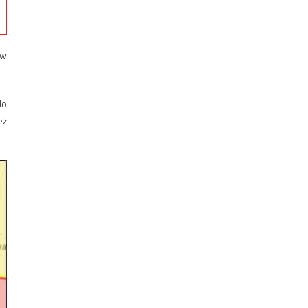
 w
do
eż