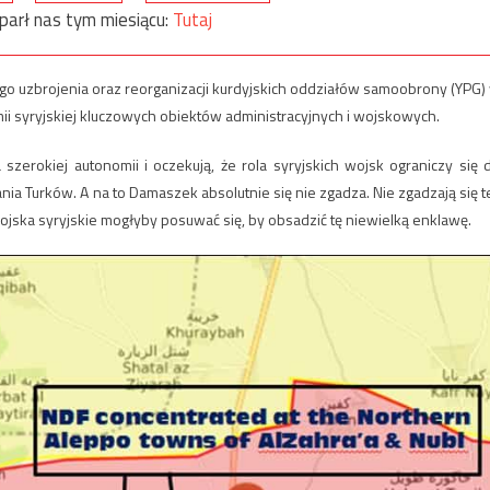
parł nas tym miesiącu:
Tutaj
ego uzbrojenia oraz reorganizacji kurdyjskich oddziałów samoobrony (YPG)
mii syryjskiej kluczowych obiektów administracyjnych i wojskowych.
szerokiej autonomii i oczekują, że rola syryjskich wojsk ograniczy się 
nia Turków. A na to Damaszek absolutnie się nie zgadza. Nie zgadzają się t
wojska syryjskie mogłyby posuwać się, by obsadzić tę niewielką enklawę.