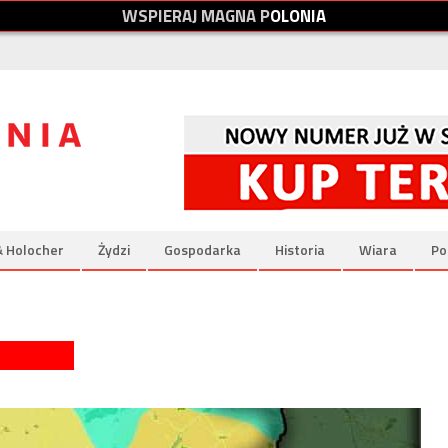
W
S
P
I
E
R
A
J
M
A
G
N
A
P
O
L
O
N
I
A
& Holocher
Żydzi
Gospodarka
Historia
Wiara
Po