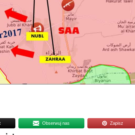
t
Obserwuj nas
Zapisz