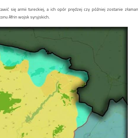
ić się armii tureckiej, a ich opór prędzej czy później zostanie złaman
nu Afrin wojsk syryjskich.