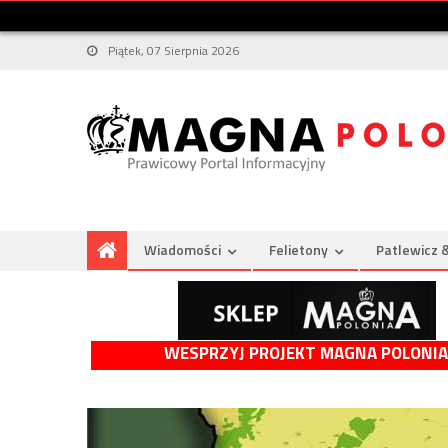
Piątek, 07 Sierpnia 2026
Wiadomości
Felietony
Patlewicz 
WESPRZYJ PROJEKT MAGNA POLONIA