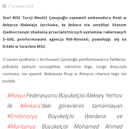
27 grudnia 2018
Szef MSZ Turcji Mevlüt Çavuşoğlu zapewnił ambasadora Rosji w
Ankarze Aleksieja Jerchowa, że Ankara nie umożliwi Stanom
Zjednoczonym zbadania przeciwlotniczych systemów rakietowych
S-400, poinformowała agencja RIA-Novosti, powołując się na
źródło w tureckim MSZ.
O swoim spotkaniu z Jerchowem Çavuşoğlu poinformował na Twitterze,
jednakże żadnych szczegółów, odnośnie tego, czego dotyczyła
rozmowa, nie ujawnił. Ambasada Rosji w Ankarze również tego nie
podała.
#Rusya
Federasyonu Büyükelçisi Aleksey Yerhov
ile
#Ankara
'daki görevlerini tamamlayan
#Endonezya
Büyükelçisi Wardana ve
#Moritanya
Büyükelçisi Mohamed Ahmed