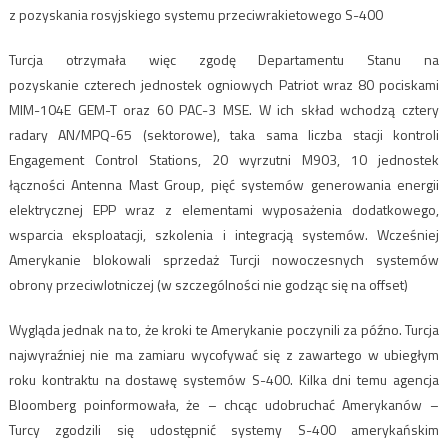
z pozyskania rosyjskiego systemu przeciwrakietowego S-400
Turcja otrzymała więc zgodę Departamentu Stanu na
pozyskanie czterech jednostek ogniowych Patriot wraz 80 pociskami
MIM-104E GEM-T oraz 60 PAC-3 MSE. W ich skład wchodzą cztery
radary AN/MPQ-65 (sektorowe), taka sama liczba stacji kontroli
Engagement Control Stations, 20 wyrzutni M903, 10 jednostek
łączności Antenna Mast Group, pięć systemów generowania energii
elektrycznej EPP wraz z elementami wyposażenia dodatkowego,
wsparcia eksploatacji, szkolenia i integracją systemów. Wcześniej
Amerykanie blokowali sprzedaż Turcji nowoczesnych systemów
obrony przeciwlotniczej (w szczególności nie godząc się na offset)
Wygląda jednak na to, że kroki te Amerykanie poczynili za późno. Turcja
najwyraźniej nie ma zamiaru wycofywać się z zawartego w ubiegłym
roku kontraktu na dostawę systemów S-400. Kilka dni temu agencja
Bloomberg poinformowała, że – chcąc udobruchać Amerykanów –
Turcy zgodzili się udostępnić systemy S-400 amerykańskim