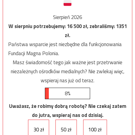
Sierpień 2026
W sierpniu potrzebujemy:
16 500
zł, zebraliśmy:
1351
zł.
Państwa wsparcie jest niezbędne dla funkcjonowania
Fundacji Magna Polonia.
Masz świadomość tego jak ważne jest przetrwanie
niezależnych ośrodków medialnych? Nie zwlekaj więc,
wspieraj nas już od teraz.
8%
Uważasz, że robimy dobrą robotę? Nie czekaj zatem
do jutra, wspieraj nas od dzisiaj.
30 zł
50 zł
100 zł