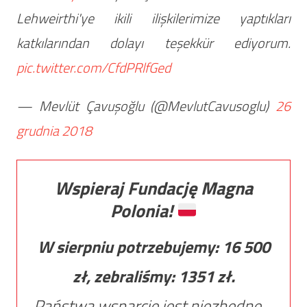
Lehweirthi'ye ikili ilişkilerimize yaptıkları
katkılarından dolayı teşekkür ediyorum.
pic.twitter.com/CfdPRlfGed
— Mevlüt Çavuşoğlu (@MevlutCavusoglu)
26
grudnia 2018
Wspieraj Fundację Magna
Polonia!
W sierpniu potrzebujemy:
16 500
zł, zebraliśmy:
1351
zł.
Państwa wsparcie jest niezbędne