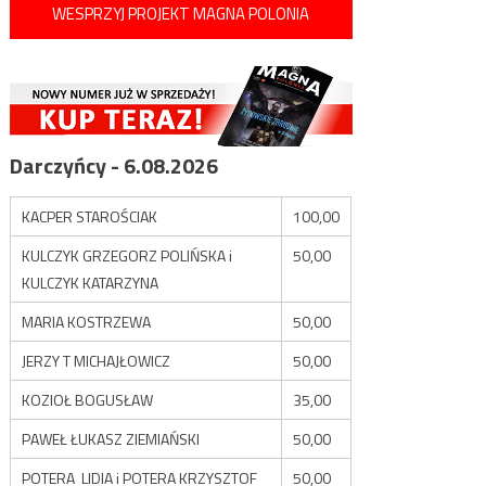
WESPRZYJ PROJEKT MAGNA POLONIA
Darczyńcy - 6.08.2026
KACPER STAROŚCIAK
100,00
KULCZYK GRZEGORZ POLIŃSKA i
50,00
KULCZYK KATARZYNA
MARIA KOSTRZEWA
50,00
JERZY T MICHAJŁOWICZ
50,00
KOZIOŁ BOGUSŁAW
35,00
PAWEŁ ŁUKASZ ZIEMIAŃSKI
50,00
POTERA LIDIA i POTERA KRZYSZTOF
50,00