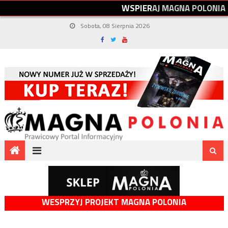
W
S
P
I
E
R
A
J
M
A
G
N
A
P
O
L
O
N
I
A
Sobota, 08 Sierpnia 2026
WESPRZYJ PROJEKT MAGNA POLONIA