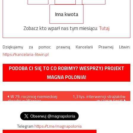
Inna kwota
Zobacz kto wparł nas tym miesiącu:
Tutaj
Dziękujemy za pomoc prawną Kancelarii Prawnej Litwin:
https://kancelaria-litwin.pl
PODOBA CI SIĘ TO CO ROBIMY? WESPRZYJ PROJEKT
MAGNA POLONIA!
Nawigacja
W 79. rocznicę niemieckiej
1,3 tys. interwencji strażaków
w czasie świąt
zbrodni w Wawrze
wpisu
mieszkańcy przeszli w marszu
pamięci
Telegram
https://t.me/magnapolonia