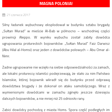
MAGNA POLONIA!
21 czerwca 2017
Silny ładunek wybuchowy eksplodował w budynku sztabu brygady
„Sułtan Murad” w mieście Al-Bab w północno – wschodniej części
prowincji Aleppo. W wyniku wybuchu został zabity dowódca
ugrupowania protureckich bojowników „Sułtan Murad” Faiz Darwisz
(Abu Hilal al-Homsi) oraz jeden z dowódców polowych – Abu Omar al-
Nimr.
Żadne ugrupowanie nie wzięło na siebie odpowiedzialności za zamach,
ale lokalni protureccy islamiści podejrzewają, że stało za nim Państwo
Islamskie, której bojownik wkradł się do budynku przed odprawą
dowództwa brygady i że dokonał on ataku samobójczego. Wraz z
wymienionymi dowódcami w zamachu zginęło jeszcze dziesięciu
dalszych bojowników, a nie mniej niż 25 odniosło rany.
Zabici dowódcy pochodzą z miasta Homs. Spora część podległych im