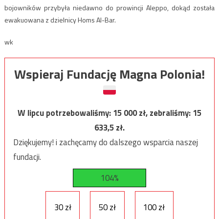
bojowników przybyła niedawno do prowincji Aleppo, dokąd została
ewakuowana z dzielnicy Homs Al-Bar.
wk
Wspieraj Fundację Magna Polonia!
W lipcu potrzebowaliśmy:
15 000
zł, zebraliśmy:
15
633,5
zł.
Dziękujemy! i zachęcamy do dalszego wsparcia naszej
fundacji.
104%
30 zł
50 zł
100 zł