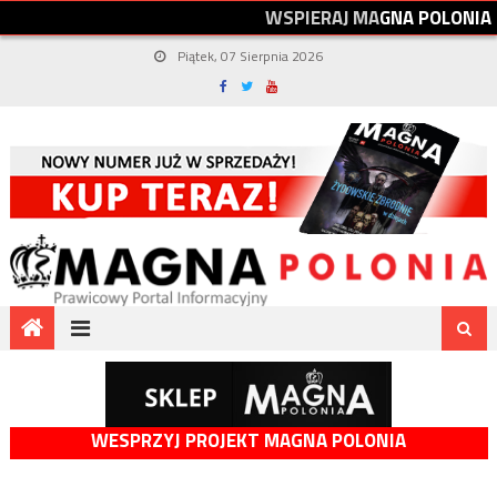
W
S
P
I
E
R
A
J
M
A
G
N
A
P
O
L
O
N
I
A
Piątek, 07 Sierpnia 2026
WESPRZYJ PROJEKT MAGNA POLONIA