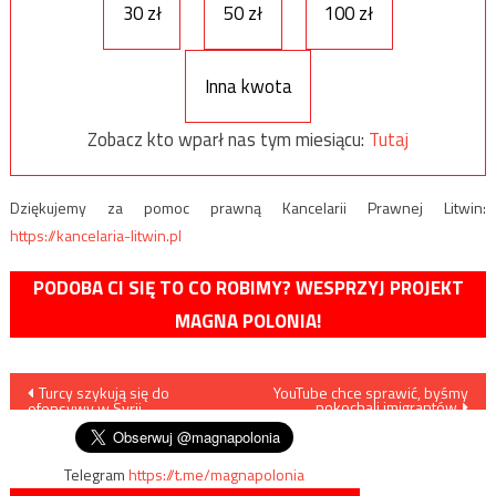
30 zł
50 zł
100 zł
Inna kwota
Zobacz kto wparł nas tym miesiącu:
Tutaj
Dziękujemy za pomoc prawną Kancelarii Prawnej Litwin:
https://kancelaria-litwin.pl
PODOBA CI SIĘ TO CO ROBIMY? WESPRZYJ PROJEKT
MAGNA POLONIA!
Nawigacja
Turcy szykują się do
YouTube chce sprawić, byśmy
pokochali imigrantów
ofensywy w Syrii
wpisu
Telegram
https://t.me/magnapolonia