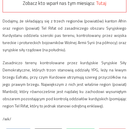
Zobacz kto wparł nas tym miesiącu:
Tutaj
Dodajmy, że składający się z trzech regionów (powiatów) kanton Afrin
oraz region (powiat) Tel Rifat od zasadniczego obszaru Syryjskiego
Kurdystanu oddziela szeroki pas terenu, kontrolowany przez wojska
tureckie i protureckich bojowników Wolnej Armii Syrii (na północy) oraz
syryjskie siły rządowe (na południu).
Zasadniczo tereny kontrolowane przez kurdyjskie Syryjskie Siły
Demokratyczne, których trzon stanowią oddziały YPG, leży na lewym
brzegu Eufratu, przy czym Kurdowie utrzymują szereg przyczółków na
jego prawym brzegu. Największym z nich jest właśnie region (powiat)
Manbidż, który równocześnie jest najdalej ku zachodowi wysuniętym
obszarem pozostającym pod kontrolą oddziałów kurdyjskich (pomijając
region Tel Rifat, który to jednak stanowi odrębną enklawę).
/wk/