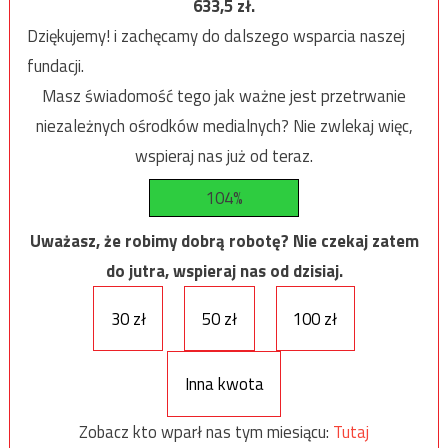
633,5
zł.
Dziękujemy! i zachęcamy do dalszego wsparcia naszej
fundacji.
Masz świadomość tego jak ważne jest przetrwanie
niezależnych ośrodków medialnych? Nie zwlekaj więc,
wspieraj nas już od teraz.
104%
Uważasz, że robimy dobrą robotę? Nie czekaj zatem
do jutra, wspieraj nas od dzisiaj.
30 zł
50 zł
100 zł
Inna kwota
Zobacz kto wparł nas tym miesiącu:
Tutaj