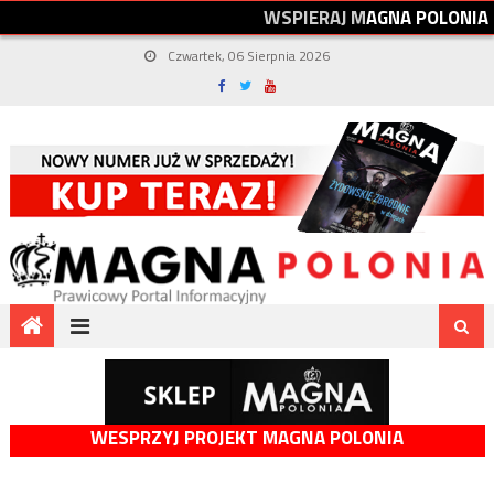
W
S
P
I
E
R
A
J
M
A
G
N
A
P
O
L
O
N
I
A
Czwartek, 06 Sierpnia 2026
WESPRZYJ PROJEKT MAGNA POLONIA