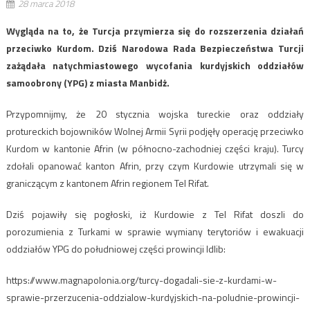
28 marca 2018
Wygląda na to, że Turcja przymierza się do rozszerzenia działań
przeciwko Kurdom. Dziś Narodowa Rada Bezpieczeństwa Turcji
zażądała natychmiastowego wycofania kurdyjskich oddziałów
samoobrony (YPG) z miasta Manbidż.
Przypomnijmy, że 20 stycznia wojska tureckie oraz oddziały
protureckich bojowników Wolnej Armii Syrii podjęły operację przeciwko
Kurdom w kantonie Afrin (w północno-zachodniej części kraju). Turcy
zdołali opanować kanton Afrin, przy czym Kurdowie utrzymali się w
graniczącym z kantonem Afrin regionem Tel Rifat.
Dziś pojawiły się pogłoski, iż Kurdowie z Tel Rifat doszli do
porozumienia z Turkami w sprawie wymiany terytoriów i ewakuacji
oddziałów YPG do południowej części prowincji Idlib:
https://www.magnapolonia.org/turcy-dogadali-sie-z-kurdami-w-
sprawie-przerzucenia-oddzialow-kurdyjskich-na-poludnie-prowincji-