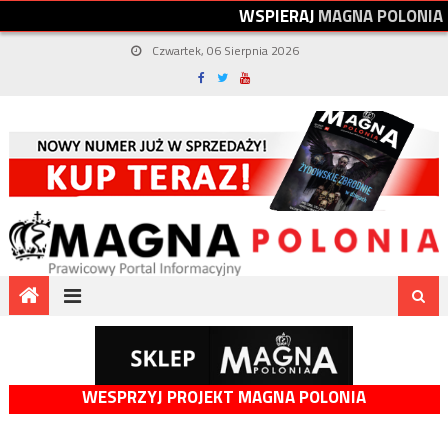
W
S
P
I
E
R
A
J
M
A
G
N
A
P
O
L
O
N
I
A
Czwartek, 06 Sierpnia 2026
WESPRZYJ PROJEKT MAGNA POLONIA