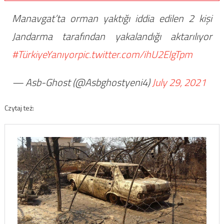
Manavgat’ta orman yaktığı iddia edilen 2 kişi
Jandarma tarafından yakalandığı aktarılıyor
#TürkiyeYanıyor
pic.twitter.com/ihU2ElgTpm
— Asb-Ghost (@Asbghostyeni4)
July 29, 2021
Czytaj też: