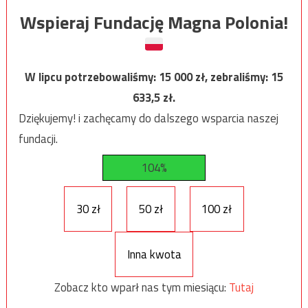
Wspieraj Fundację Magna Polonia!
W lipcu potrzebowaliśmy:
15 000
zł, zebraliśmy:
15
633,5
zł.
Dziękujemy! i zachęcamy do dalszego wsparcia naszej
fundacji.
104%
30 zł
50 zł
100 zł
Inna kwota
Zobacz kto wparł nas tym miesiącu:
Tutaj