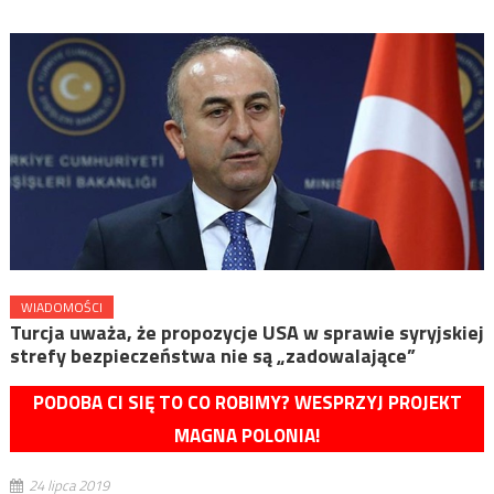
WIADOMOŚCI
Turcja uważa, że propozycje USA w sprawie syryjskiej
strefy bezpieczeństwa nie są „zadowalające”
PODOBA CI SIĘ TO CO ROBIMY? WESPRZYJ PROJEKT
MAGNA POLONIA!
24 lipca 2019