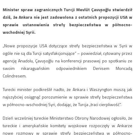
Minister spraw zagranicznych Turcji Mevlüt Çavuşoğlu stwierdził
dziś, że Ankara nie jest zadowolona z ostatnich propozycji USA w
sprawie ustanowienia strefy bezpieczeństwa w północno-
wschodniej Syrii.
„Nowe propozycje USA dotyczące strefy bezpieczeństwa w Syrii w
ogóle nie są dla Turcji satysfakcjonujące” – powiedział, cytowany przez
agencję Anadolu, Çavuşoğlu na konferencji prasowej po spotkaniu ze
swoim nikaraguańskim odpowiednikiem Denisem Moncadą
Colindresem.
Turecki minister podkreślił nadto, że Ankara i Waszyngton muszą jak
najszybciej osiągnąć porozumienie w sprawie strefy bezpieczeństwa
w północno-wschodniej Syri, dodając, że Turcja „traci cierpliwość”.
Dzień wcześniej tureckie Ministerstwo Obrony Narodowej ogłosiło, że
tureckie i amerykańskie komitety wojskowe rozpoczęły w Ankarze
nowe rozmowy w sprawie strefy bezpieczeństwa w północno-