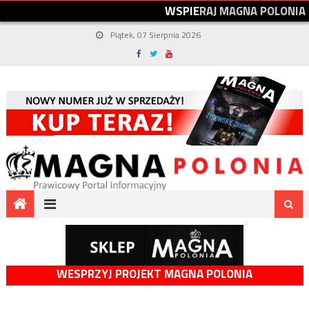
W
S
P
I
E
R
A
J
M
A
G
N
A
P
O
L
O
N
I
A
Piątek, 07 Sierpnia 2026
WESPRZYJ PROJEKT MAGNA POLONIA