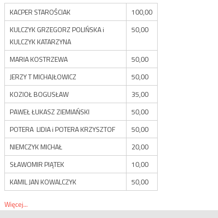
KACPER STAROŚCIAK
100,00
KULCZYK GRZEGORZ POLIŃSKA i
50,00
KULCZYK KATARZYNA
MARIA KOSTRZEWA
50,00
JERZY T MICHAJŁOWICZ
50,00
KOZIOŁ BOGUSŁAW
35,00
PAWEŁ ŁUKASZ ZIEMIAŃSKI
50,00
POTERA LIDIA i POTERA KRZYSZTOF
50,00
NIEMCZYK MICHAŁ
20,00
SŁAWOMIR PIĄTEK
10,00
KAMIL JAN KOWALCZYK
50,00
Więcej...