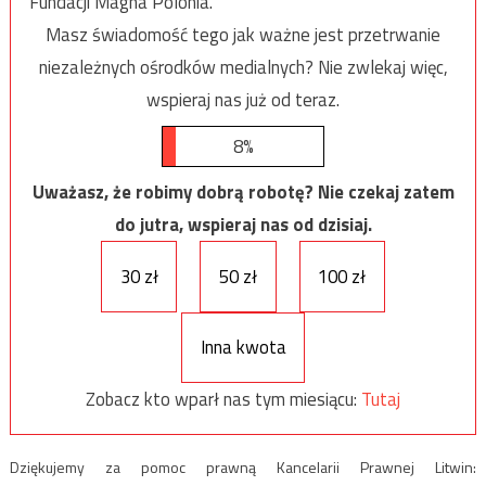
Fundacji Magna Polonia.
Masz świadomość tego jak ważne jest przetrwanie
niezależnych ośrodków medialnych? Nie zwlekaj więc,
wspieraj nas już od teraz.
8%
Uważasz, że robimy dobrą robotę? Nie czekaj zatem
do jutra, wspieraj nas od dzisiaj.
30 zł
50 zł
100 zł
Inna kwota
Zobacz kto wparł nas tym miesiącu:
Tutaj
Dziękujemy za pomoc prawną Kancelarii Prawnej Litwin: