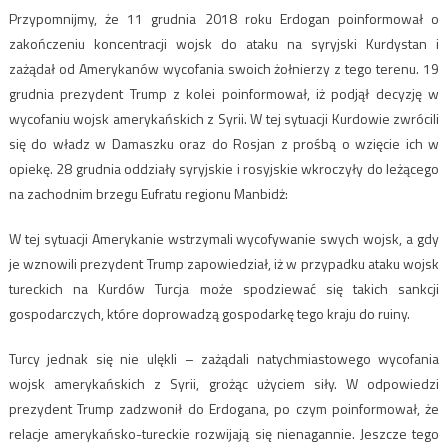
Przypomnijmy, że 11 grudnia 2018 roku Erdogan poinformował o
zakończeniu koncentracji wojsk do ataku na syryjski Kurdystan i
zażądał od Amerykanów wycofania swoich żołnierzy z tego terenu. 19
grudnia prezydent Trump z kolei poinformował, iż podjął decyzję w
wycofaniu wojsk amerykańskich z Syrii. W tej sytuacji Kurdowie zwrócili
się do władz w Damaszku oraz do Rosjan z prośbą o wzięcie ich w
opiekę. 28 grudnia oddziały syryjskie i rosyjskie wkroczyły do leżącego
na zachodnim brzegu Eufratu regionu Manbidż:
W tej sytuacji Amerykanie wstrzymali wycofywanie swych wojsk, a gdy
je wznowili prezydent Trump zapowiedział, iż w przypadku ataku wojsk
tureckich na Kurdów Turcja może spodziewać się takich sankcji
gospodarczych, które doprowadzą gospodarkę tego kraju do ruiny.
Turcy jednak się nie ulękli – zażądali natychmiastowego wycofania
wojsk amerykańskich z Syrii, grożąc użyciem siły. W odpowiedzi
prezydent Trump zadzwonił do Erdogana, po czym poinformował, że
relacje amerykańsko-tureckie rozwijają się nienagannie. Jeszcze tego