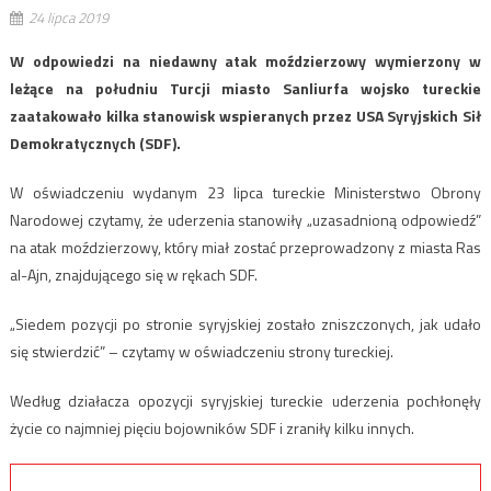
24 lipca 2019
W odpowiedzi na niedawny atak moździerzowy wymierzony w
leżące na południu Turcji miasto Sanliurfa wojsko tureckie
zaatakowało kilka stanowisk wspieranych przez USA Syryjskich Sił
Demokratycznych (SDF).
W oświadczeniu wydanym 23 lipca tureckie Ministerstwo Obrony
Narodowej czytamy, że uderzenia stanowiły „uzasadnioną odpowiedź”
na atak moździerzowy, który miał zostać przeprowadzony z miasta Ras
al-Ajn, znajdującego się w rękach SDF.
„Siedem pozycji po stronie syryjskiej zostało zniszczonych, jak udało
się stwierdzić” – czytamy w oświadczeniu strony tureckiej.
Według działacza opozycji syryjskiej tureckie uderzenia pochłonęły
życie co najmniej pięciu bojowników SDF i zraniły kilku innych.