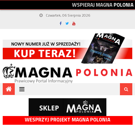
W
S
P
I
E
R
A
J
M
A
G
N
A
P
O
L
O
N
I
A
Czwartek, 06 Sierpnia 2026
WESPRZYJ PROJEKT MAGNA POLONIA