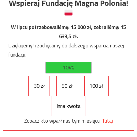
Wspieraj Fundację Magna Polonia!
W lipcu potrzebowaliśmy:
15 000
zł, zebraliśmy:
15
633,5
zł.
Dziękujemy! i zachęcamy do dalszego wsparcia naszej
fundacji.
104%
30 zł
50 zł
100 zł
Inna kwota
Zobacz kto wparł nas tym miesiącu:
Tutaj