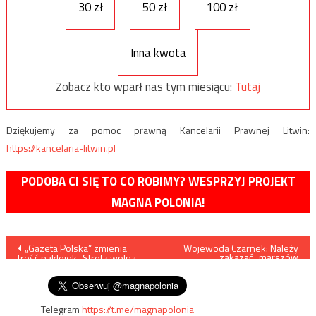
30 zł
50 zł
100 zł
Inna kwota
Zobacz kto wparł nas tym miesiącu:
Tutaj
Dziękujemy za pomoc prawną Kancelarii Prawnej Litwin:
https://kancelaria-litwin.pl
PODOBA CI SIĘ TO CO ROBIMY? WESPRZYJ PROJEKT
MAGNA POLONIA!
Nawigacja
„Gazeta Polska” zmienia
Wojewoda Czarnek: Należy
zakazać „marszów
treść naklejek „Strefa wolna
równości”
wpisu
od LGBT”
Telegram
https://t.me/magnapolonia