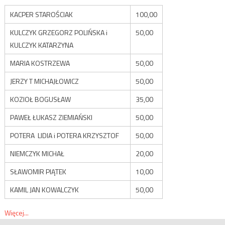
KACPER STAROŚCIAK
100,00
KULCZYK GRZEGORZ POLIŃSKA i
50,00
KULCZYK KATARZYNA
MARIA KOSTRZEWA
50,00
JERZY T MICHAJŁOWICZ
50,00
KOZIOŁ BOGUSŁAW
35,00
PAWEŁ ŁUKASZ ZIEMIAŃSKI
50,00
POTERA LIDIA i POTERA KRZYSZTOF
50,00
NIEMCZYK MICHAŁ
20,00
SŁAWOMIR PIĄTEK
10,00
KAMIL JAN KOWALCZYK
50,00
Więcej...