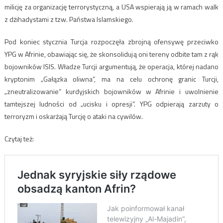
milicję za organizację terrorystyczną, a USA wspierają ją w ramach walk
z dżihadystami z tzw. Państwa Islamskiego.
Pod koniec stycznia Turcja rozpoczęła zbrojną ofensywę przeciwko
YPG w Afrinie, obawiając się, że skonsolidują oni tereny odbite tam z rąk
bojowników ISIS. Władze Turcji argumentują, że operacja, której nadano
kryptonim „Gałązka oliwna”, ma na celu ochronę granic Turcji,
„zneutralizowanie” kurdyjskich bojowników w Afrinie i uwolnienie
tamtejszej ludności od „ucisku i opresji”. YPG odpierają zarzuty o
terroryzm i oskarżają Turcję o ataki na cywilów.
Czytaj też: