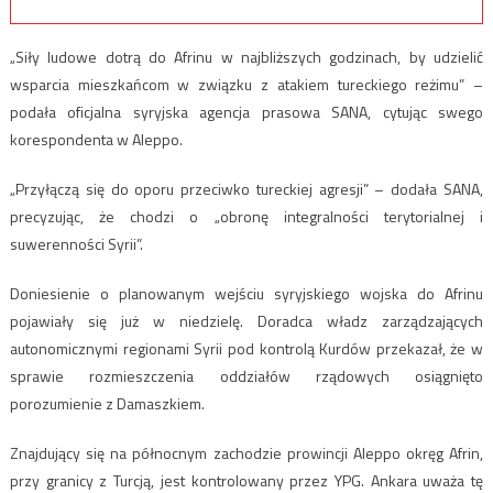
„Siły ludowe dotrą do Afrinu w najbliższych godzinach, by udzielić
wsparcia mieszkańcom w związku z atakiem tureckiego reżimu” –
podała oficjalna syryjska agencja prasowa SANA, cytując swego
korespondenta w Aleppo.
„Przyłączą się do oporu przeciwko tureckiej agresji” – dodała SANA,
precyzując, że chodzi o „obronę integralności terytorialnej i
suwerenności Syrii”.
Doniesienie o planowanym wejściu syryjskiego wojska do Afrinu
pojawiały się już w niedzielę. Doradca władz zarządzających
autonomicznymi regionami Syrii pod kontrolą Kurdów przekazał, że w
sprawie rozmieszczenia oddziałów rządowych osiągnięto
porozumienie z Damaszkiem.
Znajdujący się na północnym zachodzie prowincji Aleppo okręg Afrin,
przy granicy z Turcją, jest kontrolowany przez YPG. Ankara uważa tę