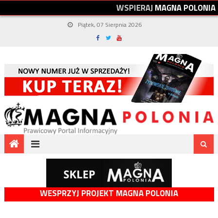
W
S
P
I
E
R
A
J
M
A
G
N
A
P
O
L
O
N
I
A
Piątek, 07 Sierpnia 2026
WESPRZYJ PROJEKT MAGNA POLONIA