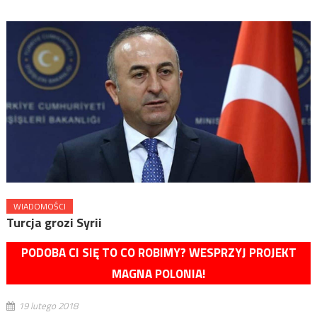
WIADOMOŚCI
Turcja grozi Syrii
PODOBA CI SIĘ TO CO ROBIMY? WESPRZYJ PROJEKT
MAGNA POLONIA!
19 lutego 2018