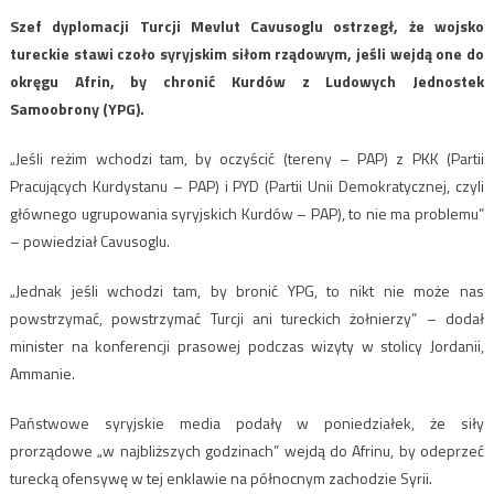
Szef dyplomacji Turcji Mevlut Cavusoglu ostrzegł, że wojsko
tureckie stawi czoło syryjskim siłom rządowym, jeśli wejdą one do
okręgu Afrin, by chronić Kurdów z Ludowych Jednostek
Samoobrony (YPG).
„Jeśli reżim wchodzi tam, by oczyścić (tereny – PAP) z PKK (Partii
Pracujących Kurdystanu – PAP) i PYD (Partii Unii Demokratycznej, czyli
głównego ugrupowania syryjskich Kurdów – PAP), to nie ma problemu”
– powiedział Cavusoglu.
„Jednak jeśli wchodzi tam, by bronić YPG, to nikt nie może nas
powstrzymać, powstrzymać Turcji ani tureckich żołnierzy” – dodał
minister na konferencji prasowej podczas wizyty w stolicy Jordanii,
Ammanie.
Państwowe syryjskie media podały w poniedziałek, że siły
prorządowe „w najbliższych godzinach” wejdą do Afrinu, by odeprzeć
turecką ofensywę w tej enklawie na północnym zachodzie Syrii.