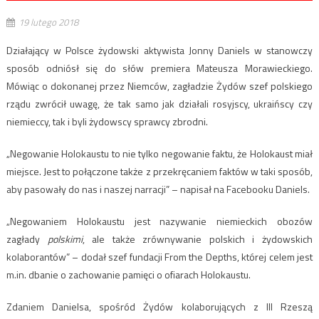
19 lutego 2018
Działający w Polsce żydowski aktywista Jonny Daniels w stanowczy
sposób odniósł się do słów premiera Mateusza Morawieckiego.
Mówiąc o dokonanej przez Niemców, zagładzie Żydów szef polskiego
rządu zwrócił uwagę, że tak samo jak działali rosyjscy, ukraińscy czy
niemieccy, tak i byli żydowscy sprawcy zbrodni.
„Negowanie Holokaustu to nie tylko negowanie faktu, że Holokaust miał
miejsce. Jest to połączone także z przekręcaniem faktów w taki sposób,
aby pasowały do nas i naszej narracji” – napisał na Facebooku Daniels.
„Negowaniem Holokaustu jest nazywanie niemieckich obozów
zagłady
polskimi
, ale także zrównywanie polskich i żydowskich
kolaborantów” – dodał szef fundacji From the Depths, której celem jest
m.in. dbanie o zachowanie pamięci o ofiarach Holokaustu.
Zdaniem Danielsa, spośród Żydów kolaborujących z III Rzeszą