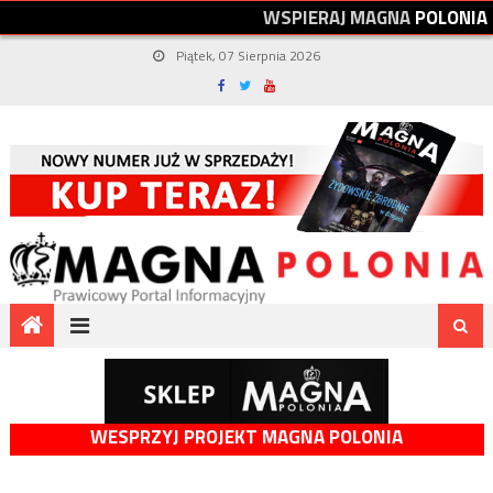
W
S
P
I
E
R
A
J
M
A
G
N
A
P
O
L
O
N
I
A
Piątek, 07 Sierpnia 2026
WESPRZYJ PROJEKT MAGNA POLONIA