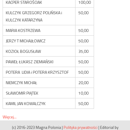
KACPER STAROŚCIAK
100,00
KULCZYK GRZEGORZ POLIŃSKA i
50,00
KULCZYK KATARZYNA
MARIA KOSTRZEWA
50,00
JERZY T MICHAJŁOWICZ
50,00
KOZIOŁ BOGUSŁAW
35,00
PAWEŁ ŁUKASZ ZIEMIAŃSKI
50,00
POTERA LIDIA i POTERA KRZYSZTOF
50,00
NIEMCZYK MICHAŁ
20,00
SŁAWOMIR PIĄTEK
10,00
KAMIL JAN KOWALCZYK
50,00
Więcej...
(c) 2016-2023 Magna Polonia
|
Polityka prywatności
|
Editorial by