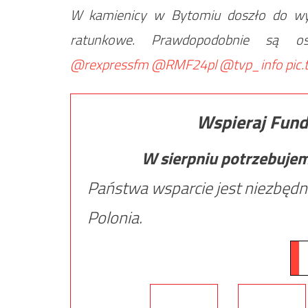
W kamienicy w Bytomiu doszło do wyb
ratunkowe. Prawdopodobnie są os
@rexpressfm
@RMF24pl
@tvp_info
pic
Wspieraj Fund
W sierpniu potrzebuje
Państwa wsparcie jest niezbędn
Polonia.