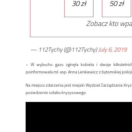
30 zł
50 zł
Zobacz kto wpa
— 112Tychy (@112Tychy)
July 6, 2019
– W wybuchu gazu zginęła kobieta i dwoje kilkuletnic
poinformowała mł. asp. Anna Lenkiewicz z bytomskiej policji
Na miejscu zdarzenia jest miejski Wydział Zarządzania Kr
posiedzenie sztabu kryzysowego.