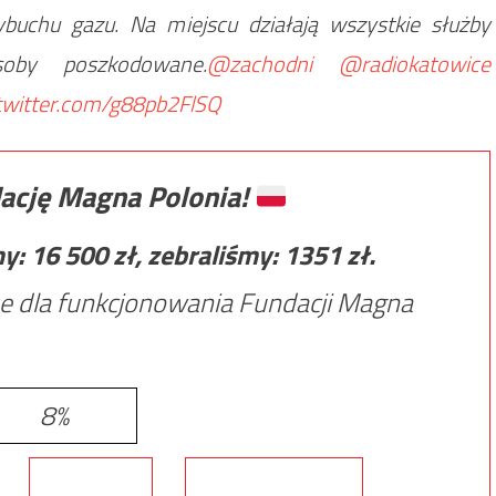
uchu gazu. Na miejscu działają wszystkie służby
oby poszkodowane.
@zachodni
@radiokatowice
.twitter.com/g88pb2FlSQ
ację Magna Polonia!
my:
16 500
zł, zebraliśmy:
1351
zł.
e dla funkcjonowania Fundacji Magna
8%