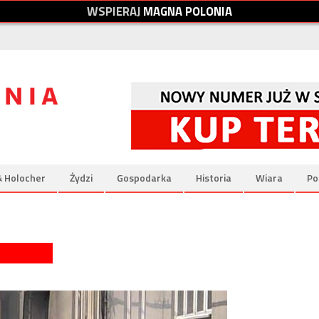
W
S
P
I
E
R
A
J
M
A
G
N
A
P
O
L
O
N
I
A
& Holocher
Żydzi
Gospodarka
Historia
Wiara
Po