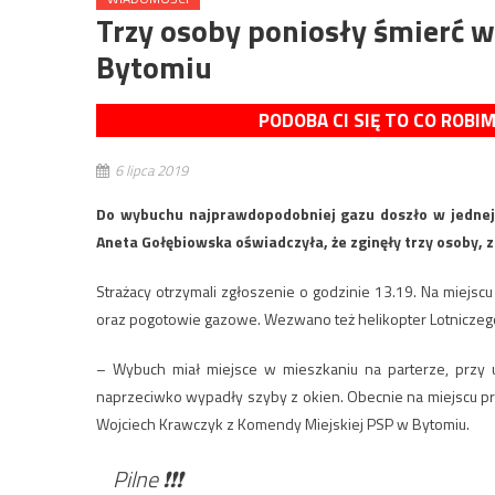
Trzy osoby poniosły śmierć
Bytomiu
PODOBA CI SIĘ TO CO ROBI
6 lipca 2019
Do wybuchu najprawdopodobniej gazu doszło w jednej z
Aneta Gołębiowska oświadczyła, że zginęły trzy osoby, z
Strażacy otrzymali zgłoszenie o godzinie 13.19. Na miejscu
oraz pogotowie gazowe. Wezwano też helikopter Lotnicz
– Wybuch miał miejsce w mieszkaniu na parterze, przy ul
naprzeciwko wypadły szyby z okien. Obecnie na miejscu pra
Wojciech Krawczyk z Komendy Miejskiej PSP w Bytomiu.
Pilne ❗️❗️❗️