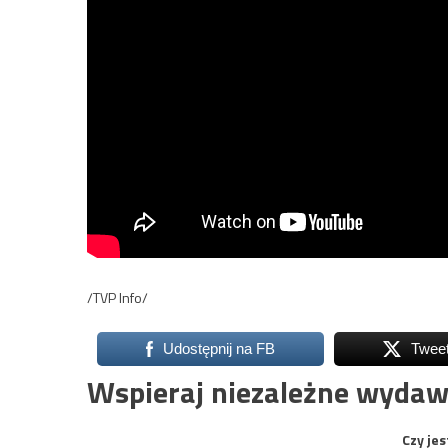
/TVP Info/
Udostępnij na FB
Twee
Wspieraj niezależne wydaw
Czy jes