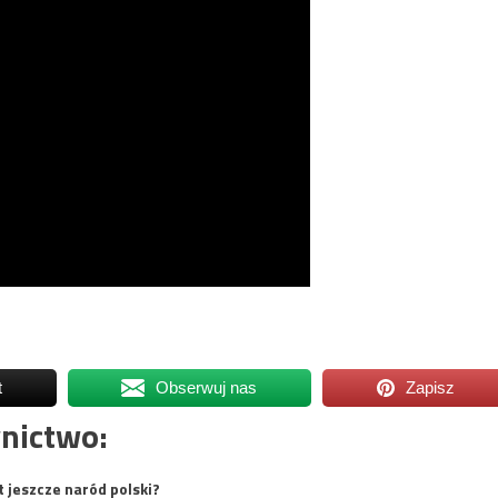
t
Obserwuj nas
Zapisz
nictwo:
t jeszcze naród polski?