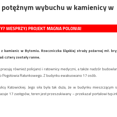
 w potężnym wybuchu w kamienicy w
MY? WESPRZYJ PROJEKT MAGNA POLONIA!
 kamienic w Bytomiu. Rzeczniczka śląskiej straży pożarnej mł. bry
aś cztery zostały ranne.
 pracują również policjanci i ratownicy medyczni, a także nadzór budowla
ego Pogotowia Ratunkowego. Z budynku ewakuowano 17 osób.
icy Katowickiej. Jego siła była tak duża, że w budynku mieszczącym s
cuje 17 zastępów, teren jest przeszukiwany – przekazał portalowi tvp.in