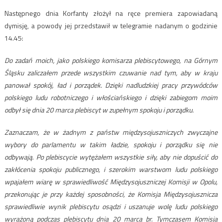
Następnego dnia Korfanty złożył na ręce premiera zapowiadaną
dymisję, a powody jej przedstawił w telegramie nadanym o godzinie
14.45:
Do zadań moich, jako polskiego komisarza plebiscytowego, na Górnym
Śląsku zaliczałem przede wszystkim czuwanie nad tym, aby w kraju
panował spokój, ład i porządek. Dzięki nadludzkiej pracy przywódców
polskiego ludu robotniczego i włościańskiego i dzięki zabiegom moim
odbył się dnia 20 marca plebiscyt w zupełnym spokoju i porządku.
Zaznaczam, że w żadnym z państw międzysojuszniczych zwyczajne
wybory do parlamentu w takim ładzie, spokoju i porządku się nie
odbywają. Po plebiscycie wytężałem wszystkie siły, aby nie dopuścić do
zakłócenia spokoju publicznego, i szerokim warstwom ludu polskiego
wpajałem wiarę w sprawiedliwość Międzysojuszniczej Komisji w Opolu,
przekonując je przy każdej sposobności, że Komisja Międzysojusznicza
sprawiedliwie wynik plebiscytu osądzi i uszanuje wolę ludu polskiego
wyrażoną podczas plebiscytu dnia 20 marca br. Tymczasem Komisja