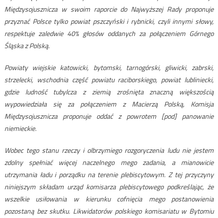
Międzysojusznicza w swoim raporcie do Najwyższej Rady proponuje
przyznać Polsce tylko powiat pszczyński i rybnicki, czyli innymi słowy,
respektuje zaledwie 40% głosów oddanych za połączeniem Górnego
Śląska z Polską.
Powiaty wiejskie katowicki, bytomski, tarnogórski, gliwicki, zabrski,
strzelecki, wschodnia część powiatu raciborskiego, powiat lubliniecki,
gdzie ludność tubylcza z ziemią zrośnięta znaczną większością
wypowiedziała się za połączeniem z Macierzą Polską, Komisja
Międzysojusznicza proponuje oddać z powrotem [pod] panowanie
niemieckie.
Wobec tego stanu rzeczy i olbrzymiego rozgoryczenia ludu nie jestem
zdolny spełniać więcej naczelnego mego zadania, a mianowicie
utrzymania ładu i porządku na terenie plebiscytowym. Z tej przyczyny
niniejszym składam urząd komisarza plebiscytowego podkreślając, że
wszelkie usiłowania w kierunku cofnięcia mego postanowienia
pozostaną bez skutku. Likwidatorów polskiego komisariatu w Bytomiu