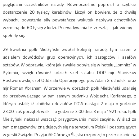
poglądami uczestników narady. Równocześnie poprosił o szybkie
dostarczenie 20 tysięcy karabinów. Liczył on bowiem, że z chwilą
wybuchu powstania siły powstańcze wskutek napływu ochotników
wzrosną do 60 tysięcy ludzi. Przewidywania te zresztą – jak wiemy –
spełniły się.
29 kwietnia ppłk Mielżyński zwołał kolejną naradę, tym razem z
udziałem dowódców grup operacyjnych, ich zastępców i szefów
sztabów. W odprawie, która jak zwykle odbyła się w hotelu „Lomnitz” w
Bytomiu, wzięli również udział: szef sztabu DOP mjr Stanisław
Rostworowski, szef Oddziału Operacyjnego por. Adam Grocholski oraz
mjr Roman Abraham. W przerwie w obradach ppłk Mielżyński udał się
do przebywającego w tym samym budynku Wojciecha Korfantego, z
którym ustalił, iż zbiórka oddziałów POW nastąpi 2 maja o godzinie
23.00, zaś początek walk – o godzinie 3.00 dnia 3 maja 1921 roku. Ppłk
Mielżyński nakazał wszcząć przygotowania mobilizacyjne. W ślad za
tym z magazynów znajdujących się na terytorium Polski i pozostających
w gestii Związku Przyjaciół Górnego Śląska rozpoczęto przerzucanie na