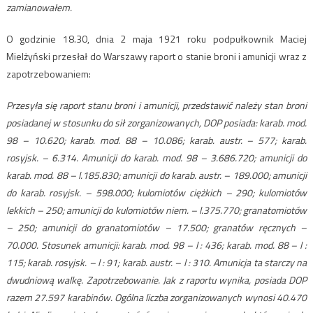
zamianowałem.
O godzinie 18.30, dnia 2 maja 1921 roku podpułkownik Maciej
Mielżyński przesłał do Warszawy raport o stanie broni i amunicji wraz z
zapotrzebowaniem:
Przesyła się raport stanu broni i amunicji, przedstawić należy stan broni
posiadanej w stosunku do sił zorganizowanych, DOP posiada: karab. mod.
98 – 10.620; karab. mod. 88 – 10.086; karab. austr. – 577; karab.
rosyjsk. – 6.314. Amunicji do karab. mod. 98 – 3.686.720; amunicji do
karab. mod. 88 – l.185.830; amunicji do karab. austr. – 189.000; amunicji
do karab. rosyjsk. – 598.000; kulomiotów ciężkich – 290; kulomiotów
lekkich – 250; amunicji do kulomiotów niem. – l.375.770; granatomiotów
– 250; amunicji do granatomiotów – 17.500; granatów ręcznych –
70.000. Stosunek amunicji: karab. mod. 98 – l : 436; karab. mod. 88 – l :
115; karab. rosyjsk. – l : 91; karab. austr. – l : 310. Amunicja ta starczy na
dwudniową walkę. Zapotrzebowanie. Jak z raportu wynika, posiada DOP
razem 27.597 karabinów. Ogólna liczba zorganizowanych wynosi 40.470