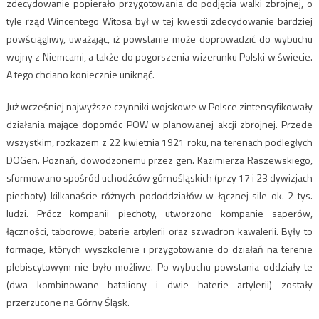
zdecydowanie popierało przygotowania do podjęcia walki zbrojnej, o
tyle rząd Wincentego Witosa był w tej kwestii zdecydowanie bardziej
powściągliwy, uważając, iż powstanie może doprowadzić do wybuchu
wojny z Niemcami, a także do pogorszenia wizerunku Polski w świecie.
A tego chciano koniecznie uniknąć.
Już wcześniej najwyższe czynniki wojskowe w Polsce zintensyfikowały
działania mające dopomóc POW w planowanej akcji zbrojnej. Przede
wszystkim, rozkazem z 22 kwietnia 1921 roku, na terenach podległych
DOGen. Poznań, dowodzonemu przez gen. Kazimierza Raszewskiego,
sformowano spośród uchodźców górnośląskich (przy 17 i 23 dywizjach
piechoty) kilkanaście różnych pododdziałów w łącznej sile ok. 2 tys.
ludzi. Prócz kompanii piechoty, utworzono kompanie saperów,
łączności, taborowe, baterie artylerii oraz szwadron kawalerii. Były to
formacje, których wyszkolenie i przygotowanie do działań na terenie
plebiscytowym nie było możliwe. Po wybuchu powstania oddziały te
(dwa kombinowane bataliony i dwie baterie artylerii) zostały
przerzucone na Górny Śląsk.