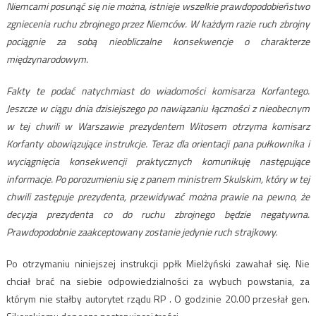
Niemcami posunąć się nie można, istnieje wszelkie prawdopodobieństwo
zgniecenia ruchu zbrojnego przez Niemców. W każdym razie ruch zbrojny
pociągnie za sobą nieobliczalne konsekwencje o charakterze
międzynarodowym.
Fakty te podać natychmiast do wiadomości komisarza Korfantego.
Jeszcze w ciągu dnia dzisiejszego po nawiązaniu łączności z nieobecnym
w tej chwili w Warszawie prezydentem Witosem otrzyma komisarz
Korfanty obowiązujące instrukcje. Teraz dla orientacji pana pułkownika i
wyciągnięcia konsekwencji praktycznych komunikuję następujące
informacje. Po porozumieniu się z panem ministrem Skulskim, który w tej
chwili zastępuje prezydenta, przewidywać można prawie na pewno, że
decyzja prezydenta co do ruchu zbrojnego będzie negatywna.
Prawdopodobnie zaakceptowany zostanie jedynie ruch strajkowy.
Po otrzymaniu niniejszej instrukcji ppłk Mielżyński zawahał się. Nie
chciał brać na siebie odpowiedzialności za wybuch powstania, za
którym nie stałby autorytet rządu RP . O godzinie 20.00 przesłał gen.