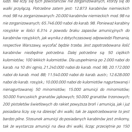
ludzi. Nie liczy się tych powstańców nie zorganizowanych, którzy się do
walki przyłączą. Potrzebne zatem jest: 12.873 karabinów niemieckich
mod. 98 na zorganizowanych: 20.000 karabinów niemieckich mod. 98 na
nie zorganizowanych; 65.746.000 naboi do karab. 98. Ponieważ karabiny
rosyjskie w ilości 6.314 z powodu braku zapasów amunicyjnych do
karabinów rosyjskich, jak wynika z dotychczasowej odpowiedzi Poznania,
respective Warszawy, wycofać będzie trzeba. Jest zapotrzebowana ilość
karabinów niezbędnie potrzebna. Dalej potrzebne są: 50 ciężkich
kulomiotów; 100 lekkich kulomiotów. Dla uzupełnienia po 2.000 naboi do
karab. na 10 dni ognio, 21.240.000 naboi do karab. mod. 98; 20.172.000
naboi do karab. mod. 88; 11.540.000 naboi do karab. austr.; 12.628.000
naboi do karab. rosyjsk.; 10.000.000 naboi do kulomiotów nagurtowanej i
nienagurtowanej; 50 minomiotów; 15.000 amunicji do minomiotów;
50.000 francuskich granatów jajkowych; 50.000 granatów trzonowych;
200 pistoletów świetlowych do rakiet powyższa broń i amunicja, jak i już
posiadana liczy się na dziesięć dni walki, tak że zapotrzebowanie to jest
bardzo pilne. Stosunek amunicji do posiadanych karabinów jest znikomy,
tak że wystarcza amunicji na dwa dni walki, licząc przeciętnie po 150