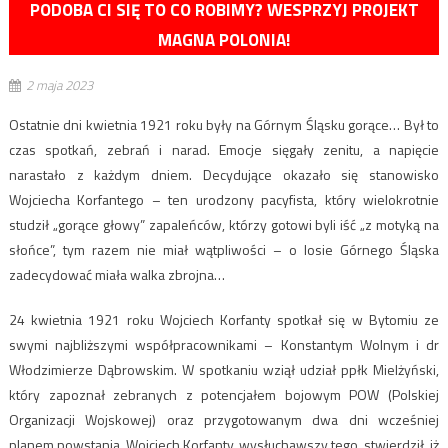
PODOBA CI SIĘ TO CO ROBIMY? WESPRZYJ PROJEKT
MAGNA POLONIA!
2 maja 2023
Ostatnie dni kwietnia 1921 roku były na Górnym Śląsku gorące… Był to
czas spotkań, zebrań i narad. Emocje sięgały zenitu, a napięcie
narastało z każdym dniem. Decydujące okazało się stanowisko
Wojciecha Korfantego – ten urodzony pacyfista, który wielokrotnie
studził „gorące głowy” zapaleńców, którzy gotowi byli iść „z motyką na
słońce”, tym razem nie miał wątpliwości – o losie Górnego Śląska
zadecydować miała walka zbrojna…
24 kwietnia 1921 roku Wojciech Korfanty spotkał się w Bytomiu ze
swymi najbliższymi współpracownikami – Konstantym Wolnym i dr
Włodzimierze Dąbrowskim. W spotkaniu wziął udział ppłk Mielżyński,
który zapoznał zebranych z potencjałem bojowym POW (Polskiej
Organizacji Wojskowej) oraz przygotowanym dwa dni wcześniej
planem powstania. Wojciech Korfanty, wysłuchawszy tego, stwierdził, iż