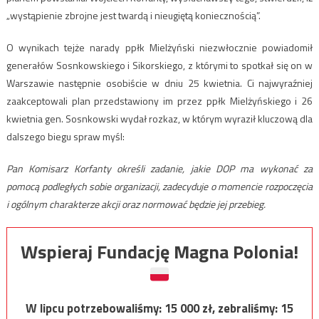
„wystąpienie zbrojne jest twardą i nieugiętą koniecznością”.
O wynikach tejże narady ppłk Mielżyński niezwłocznie powiadomił
generałów Sosnkowskiego i Sikorskiego, z którymi to spotkał się on w
Warszawie następnie osobiście w dniu 25 kwietnia. Ci najwyraźniej
zaakceptowali plan przedstawiony im przez ppłk Mielżyńskiego i 26
kwietnia gen. Sosnkowski wydał rozkaz, w którym wyraził kluczową dla
dalszego biegu spraw myśl:
Pan Komisarz Korfanty określi zadanie, jakie DOP ma wykonać za
pomocą podległych sobie organizacji, zadecyduje o momencie rozpoczęcia
i ogólnym charakterze akcji oraz normować będzie jej przebieg.
Wspieraj Fundację Magna Polonia!
W lipcu potrzebowaliśmy:
15 000
zł, zebraliśmy:
15