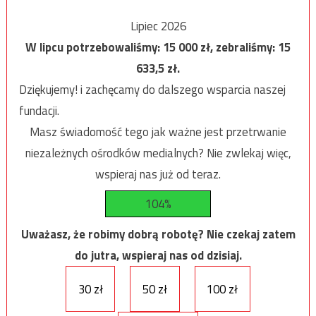
Lipiec 2026
W lipcu potrzebowaliśmy:
15 000
zł, zebraliśmy:
15
633,5
zł.
Dziękujemy! i zachęcamy do dalszego wsparcia naszej
fundacji.
Masz świadomość tego jak ważne jest przetrwanie
niezależnych ośrodków medialnych? Nie zwlekaj więc,
wspieraj nas już od teraz.
104%
Uważasz, że robimy dobrą robotę? Nie czekaj zatem
do jutra, wspieraj nas od dzisiaj.
30 zł
50 zł
100 zł