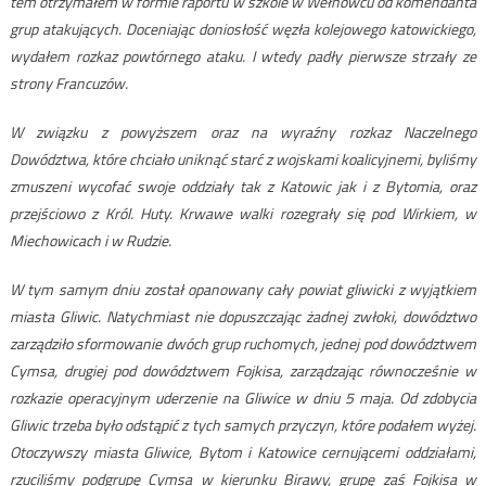
tem otrzymałem w formie raportu w szkole w Wełnowcu od komendanta
grup atakujących. Doceniając doniosłość węzła kolejowego katowickiego,
wydałem rozkaz powtórnego ataku. I wtedy padły pierwsze strzały ze
strony Francuzów.
W związku z powyższem oraz na wyraźny rozkaz Naczelnego
Dowództwa, które chciało uniknąć starć z wojskami koalicyjnemi, byliśmy
zmuszeni wycofać swoje oddziały tak z Katowic jak i z Bytomia, oraz
przejściowo z Król. Huty. Krwawe walki rozegrały się pod Wirkiem, w
Miechowicach i w Rudzie.
W tym samym dniu został opanowany cały powiat gliwicki z wyjątkiem
miasta Gliwic. Natychmiast nie dopuszczając żadnej zwłoki, dowództwo
zarządziło sformowanie dwóch grup ruchomych, jednej pod dowództwem
Cymsa, drugiej pod dowództwem Fojkisa, zarządzając równocześnie w
rozkazie operacyjnym uderzenie na Gliwice w dniu 5 maja. Od zdobycia
Gliwic trzeba było odstąpić z tych samych przyczyn, które podałem wyżej.
Otoczywszy miasta Gliwice, Bytom i Katowice cernującemi oddziałami,
rzuciliśmy podgrupę Cymsa w kierunku Birawy, grupę zaś Fojkisa w