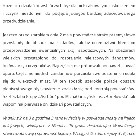
Rozmach działań powstańczych był dla nich całkowitym zaskoczeniem
i uczynił niezdolnymi do podjęcia jakiegoś bardziej zdecydowanego
przeciwdziałania.
Jeszcze przed zmrokiem dnia 2 maja powstańcze straże przemysłowe
przystąpiły do obsadzania zakładów, tak by uniemożliwić Niemcom
przeprowadzenie ewentualnych akcji sabotażowych. Na obszarach
wiejskich przystąpiono do rozbrajania miejscowych żandarmów,
bojówkarzy i urzędników. Najczęściej nie próbowali oni nawet stawiać
oporu. Część niemieckich żandarmów porzuciła swe posterunki i udała
się do większych miast. W ten sposób szerokie połacie obszaru
plebiscytowego błyskawicznie znalazły się pod kontrolą powstańców.
Szef Sztabu Grupy „Wschód” por. Michał Grażyński ps. „Borelowski” tak
wspominał pierwsze dni działań powstańczych:
W dniu z 2 na 3 o godzinie 3 rano wyleciały w powietrze mosty na linjach
kolejowych, wiodących z Niemiec. To grupa destrukcyjna Wawelberga
stwierdzała swoją sprawność bojową. W ciągu kilku dni, między 3 i 6, ruch