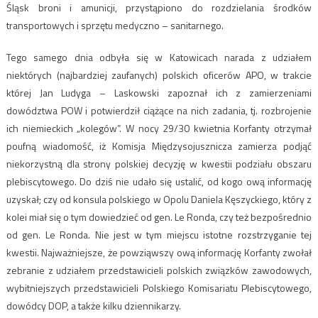
Śląsk broni i amunicji, przystąpiono do rozdzielania środków
transportowych i sprzętu medyczno – sanitarnego.
Tego samego dnia odbyła się w Katowicach narada z udziałem
niektórych (najbardziej zaufanych) polskich oficerów APO, w trakcie
której Jan Ludyga – Laskowski zapoznał ich z zamierzeniami
dowództwa POW i potwierdził ciążące na nich zadania, tj. rozbrojenie
ich niemieckich „kolegów”. W nocy 29/30 kwietnia Korfanty otrzymał
poufną wiadomość, iż Komisja Międzysojusznicza zamierza podjąć
niekorzystną dla strony polskiej decyzję w kwestii podziału obszaru
plebiscytowego. Do dziś nie udało się ustalić, od kogo ową informację
uzyskał; czy od konsula polskiego w Opolu Daniela Kęszyckiego, który z
kolei miał się o tym dowiedzieć od gen. Le Ronda, czy też bezpośrednio
od gen. Le Ronda. Nie jest w tym miejscu istotne rozstrzyganie tej
kwestii. Najważniejsze, że powziąwszy ową informację Korfanty zwołał
zebranie z udziałem przedstawicieli polskich związków zawodowych,
wybitniejszych przedstawicieli Polskiego Komisariatu Plebiscytowego,
dowódcy DOP, a także kilku dziennikarzy.