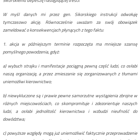
Sikorskiemu depeszę następującej treści:
W myśl danych mi przez gen. Sikorskiego instrukcji odwołuję
tymczasowo akcję. Równocześnie uważam za swój obowiązek
zameldować o konsekwencjach płynących z tego faktu:
1. akcja w późniejszym terminie rozpoczęta ma mniejsze szansę
pomyślnego powodzenia, gdyż:
a) wybuch strajku i manifestacje pociągną pewną część ludzi, co osłabi
naszą organizację, a przez zmieszanie się zorganizowanych z tłumami
uniemożliwi kierownictwo;
b) niewykluczone są i prawie pewne samorzutne wystąpienia zbrojne w
różnych miejscowościach, co skompromituje i zdezorientuje naszych
ludzi, a osłabi jednolitość kierownictwa i wzbudzi nieufność do
dowództwa;
c) powyższe względy mogą już uniemożliwić faktycznie przeprowadzenie