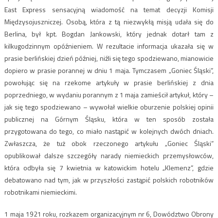
East Express sensacyjną wiadomość na temat decyzji Komisji
Międzysojuszniczej. Osobą, która z tą niezwykłą misją udała się do
Berlina, był kpt. Bogdan Jankowski, który jednak dotarł tam z
kilkugodzinnym opóźnieniem. W rezultacie informacja ukazała się w
prasie berlińskiej dzień później, niźli się tego spodziewano, mianowicie
dopiero w prasie porannej w dniu 1 maja. Tymczasem „Goniec Śląski”,
powołując się na rzekome artykuły w prasie berlińskiej z dnia
poprzedniego, w wydaniu porannym z 1 maja zamieścił artykuł, który –
jak się tego spodziewano – wywołał wielkie oburzenie polskiej opinii
publicznej na Górnym Śląsku, która w ten sposób została
przygotowana do tego, co miało nastąpić w kolejnych dwóch dniach.
Zwłaszcza, że tuż obok rzeczonego artykułu „Goniec Śląski”
opublikował dalsze szczegóły narady niemieckich przemysłowców,
która odbyła się 7 kwietnia w katowickim hotelu „Klemenz”, gdzie
debatowano nad tym, jak w przyszłości zastąpić polskich robotników
robotnikami niemieckimi.
1 maja 1921 roku, rozkazem organizacyjnym nr 6, Dowództwo Obrony