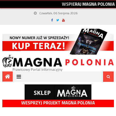
W
S
P
I
E
R
A
J
M
A
G
N
A
P
O
L
O
N
I
A
Czwartek, 06 Sierpnia 2026
WESPRZYJ PROJEKT MAGNA POLONIA