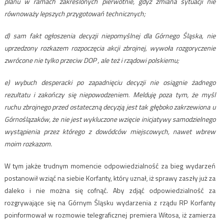
planu w ramach zakreślonych pierwotnie, gdyż zmiana sytuacji nie
równoważy lepszych przygotowań technicznych;
d) sam fakt ogłoszenia decyzji niepomyślnej dla Górnego Śląska, nie
uprzedzony rozkazem rozpoczęcia akcji zbrojnej, wywoła rozgoryczenie
zwrócone nie tylko przeciw DOP , ale też i rządowi polskiemu;
e) wybuch desperacki po zapadnięciu decyzji nie osiągnie żadnego
rezultatu i zakończy się niepowodzeniem. Melduję poza tym, że myśl
ruchu zbrojnego przed ostateczną decyzją jest tak głęboko zakrzewiona u
Górnoślązaków, że nie jest wykluczone wzięcie inicjatywy samodzielnego
wystąpienia przez którego z dowódców miejscowych, nawet wbrew
moim rozkazom.
W tym jakże trudnym momencie odpowiedzialność za bieg wydarzeń
postanowił wziąć na siebie Korfanty, który uznał, iż sprawy zaszły już za
daleko i nie można się cofnąć. Aby zdjąć odpowiedzialność za
rozgrywające się na Górnym Śląsku wydarzenia z rządu RP Korfanty
poinformował w rozmowie telegraficznej premiera Witosa, iż zamierza