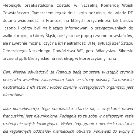
Plebiscytu przekształcone zostało w Naczelną Komendę Wojsk
Powstańczych. Tymczasem tegoż dnia, koło południa, do władz RP
dotarła wiadomość, iż Francuzi, na których przychylność tak bardzo
liczono i którzy byli na bieżąco informowani o przygotowaniach do
walki zbrojnej o Górny Śląsk, nie tylko nie poprą czynnie powstańców,
ale nawet nie można liczyć na ich neutralność. W tej sytuacji szef Sztabu
Generalnego Naczelnego Dowództwa WP, gen. Władysław Sikorski
przesłał ppłk Mielżyńskiemu instrukcję, w której czytamy m.in.:
Gen. Niessel oświadczył, że Francuzi będą zmuszeni wystąpić czynnie
przeciwko wszelkim zaburzeniom także ze strony polskiej. Zachowanie
neutralności z ich strony wobec czynnie występujących organizacji jest
niemożliwe.
Jako konsekwencja tego stanowiska starcie się z wojskami nawet
francuskimi jest nieuniknione. Pociągnie to za sobą w najlepszym razie
rozbrojenie wojsk koalicyjnych. Wobec tego granica niemiecka zostanie
dla regularnych oddziałów niemieckich otwarta. Ponieważ do wojny z