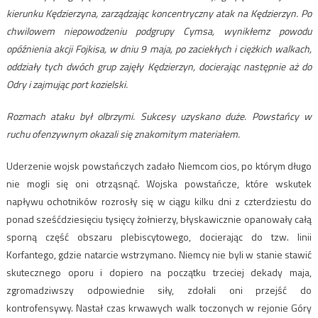
kierunku Kędzierzyna, zarządzając koncentryczny atak na Kędzierzyn. Po
chwilowem niepowodzeniu podgrupy Cymsa, wynikłemz powodu
opóźnienia akcji Fojkisa, w dniu 9 maja, po zaciekłych i ciężkich walkach,
oddziały tych dwóch grup zajęły Kędzierzyn, docierając następnie aż do
Odry i zajmując port kozielski.
Rozmach ataku był olbrzymi. Sukcesy uzyskano duże. Powstańcy w
ruchu ofenzywnym okazali się znakomitym materiałem.
Uderzenie wojsk powstańczych zadało Niemcom cios, po którym długo
nie mogli się oni otrząsnąć. Wojska powstańcze, które wskutek
napływu ochotników rozrosły się w ciągu kilku dni z czterdziestu do
ponad sześćdziesięciu tysięcy żołnierzy, błyskawicznie opanowały całą
sporną część obszaru plebiscytowego, docierając do tzw. linii
Korfantego, gdzie natarcie wstrzymano. Niemcy nie byli w stanie stawić
skutecznego oporu i dopiero na początku trzeciej dekady maja,
zgromadziwszy odpowiednie siły, zdołali oni przejść do
kontrofensywy. Nastał czas krwawych walk toczonych w rejonie Góry