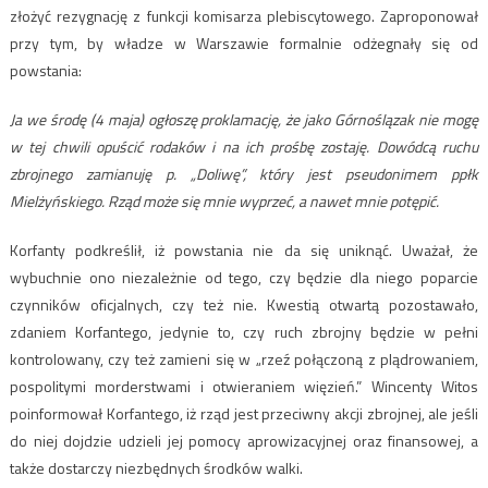
złożyć rezygnację z funkcji komisarza plebiscytowego. Zaproponował
przy tym, by władze w Warszawie formalnie odżegnały się od
powstania:
Ja we środę (4 maja) ogłoszę proklamację, że jako Górnoślązak nie mogę
w tej chwili opuścić rodaków i na ich prośbę zostaję. Dowódcą ruchu
zbrojnego zamianuję p. „Doliwę”, który jest pseudonimem ppłk
Mielżyńskiego. Rząd może się mnie wyprzeć, a nawet mnie potępić.
Korfanty podkreślił, iż powstania nie da się uniknąć. Uważał, że
wybuchnie ono niezależnie od tego, czy będzie dla niego poparcie
czynników oficjalnych, czy też nie. Kwestią otwartą pozostawało,
zdaniem Korfantego, jedynie to, czy ruch zbrojny będzie w pełni
kontrolowany, czy też zamieni się w „rzeź połączoną z plądrowaniem,
pospolitymi morderstwami i otwieraniem więzień.” Wincenty Witos
poinformował Korfantego, iż rząd jest przeciwny akcji zbrojnej, ale jeśli
do niej dojdzie udzieli jej pomocy aprowizacyjnej oraz finansowej, a
także dostarczy niezbędnych środków walki.