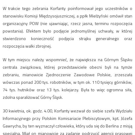
W trakcie tego zebrania Korfanty poinformował jego uczestników o
stanowisku Komisji Międzysojuszniczej, a ppłk Mielżyński omówił stan
organizacyjny POW (nie ujawniając, rzecz jasna, terminu rozpoczęcia
powstania). Efektem było podjęcie jednomyślnej uchwały, w której
stwierdzono konieczność podjęcia strajku generalnego oraz
rozpoczęcia walki zbrojnej.
W tym miejscu należy wspomnieć, że największa na Górnym Śląsku
centrala związkowa, której przedstawiciele obecni byli na tymże
zebraniu, mianowicie Zjednoczenie Zawodowe Polskie, zrzeszała
wówczas ponad 200 tys. robotników, w tym ok. 110 tysięcy górników,
74 tys. hutników oraz 13 tys. kolejarzy. Była to więc ogromna siła,
zdolna sparaliżować Górny Śląsk.
30 kwietnia, ok. godz. 4.00, Korfanty wezwał do siebie szefa Wydziału
Informacyjnego przy Polskim Komisariacie Plebiscytowym, kpt. Józefa
Gawrycha, by ten wyznaczył człowieka, który uda się do Berlina z misją
specjalną. Miał on mianowicie za zadanie podrzucić agencji prasowej