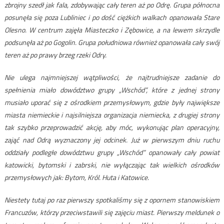
zbrojny szedł jak fala, zdobywając cały teren aż po Odrę. Grupa północna
posunęła się poza Lubliniec i po dość ciężkich walkach opanowała Stare
Olesno. W centrum zajęła Miasteczko i Zębowice, a na lewem skrzydle
podsunęła aż po Gogolin. Grupa południowa również opanowała cały swój
teren aż po prawy brzeg rzeki Odry.
Nie ulega najmniejszej wątpliwości, że najtrudniejsze zadanie do
spełnienia miało dowództwo grupy „Wschód”, które z jednej strony
musiało uporać się z ośrodkiem przemysłowym, gdzie były największe
miasta niemieckie i najsilniejsza organizacja niemiecka, z drugiej strony
tak szybko przeprowadzić akcję, aby móc, wykonując plan operacyjny,
zająć nad Odrą wyznaczony jej odcinek. Już w pierwszym dniu ruchu
oddziały podległe dowództwu grupy „Wschód” opanowały cały powiat
katowicki, bytomski i zabrski, nie wyłączając tak wielkich ośrodków
przemysłowych jak: Bytom, Król. Huta i Katowice.
Niestety tutaj po raz pierwszy spotkaliśmy się z opornem stanowiskiem
Francuzów, którzy przeciwstawili się zajęciu miast. Pierwszy meldunek o