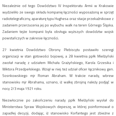
Niezależnie od tego Dowództwo IV Inspektoratu Armii w Krakowie
wydzieliło ze swego składu kompanię łączności wyposażoną w sprzęt
radiotelegraficzny, aparaturę typu Hughesa oraz stacje przekaźnikowe z
zadaniem przerzucenia jej po wybuchu walk na teren Górnego Śląska.
Zadaniem tejże kompanii była obsługa wyższych dowództw wojsk
powstańczych w zakresie łączności.
27 kwietnia Dowództwo Obrony Plebiscytu postawiło szeregi
organizacji w stan gotowości bojowej, a 28 kwietnia ppłk Mielżyński
zwołał naradę z udziałem Michała Grażyńskiego, Karola Grzesika i
Wiktora Przedpełskiego. Wziął w niej też udział oficer łącznikowy gen.
Sosnkowskiego mjr Roman Abraham. W trakcie narady, wbrew
stanowisku mjr Abrahama, uznano, iż walkę zbrojną należy podjąć w
nocy 2/3 maja 1921 roku.
Niezwłocznie po zakończeniu narady ppłk Mielżyński wysłał do
Ministerstwa Spraw Wojskowych depeszę, w której poinformował o
zapadłej decyzji, dodając, iż stanowisko Korfantego jest zbieżne z