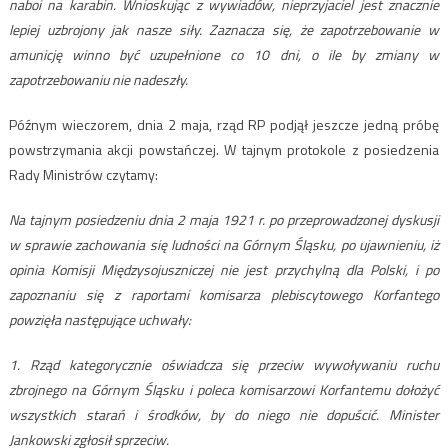
naboi na karabin. Wnioskując z wywiadów, nieprzyjaciel jest znacznie
lepiej uzbrojony jak nasze siły. Zaznacza się, że zapotrzebowanie w
amunicję winno być uzupełnione co 10 dni, o ile by zmiany w
zapotrzebowaniu nie nadeszły.
Późnym wieczorem, dnia 2 maja, rząd RP podjął jeszcze jedną próbę
powstrzymania akcji powstańczej. W tajnym protokole z posiedzenia
Rady Ministrów czytamy:
Na tajnym posiedzeniu dnia 2 maja 1921 r. po przeprowadzonej dyskusji
w sprawie zachowania się ludności na Górnym Śląsku, po ujawnieniu, iż
opinia Komisji Międzysojuszniczej nie jest przychylną dla Polski, i po
zapoznaniu się z raportami komisarza plebiscytowego Korfantego
powzięła następujące uchwały:
1. Rząd kategorycznie oświadcza się przeciw wywoływaniu ruchu
zbrojnego na Górnym Śląsku i poleca komisarzowi Korfantemu dołożyć
wszystkich starań i środków, by do niego nie dopuścić. Minister
Jankowski zgłosił sprzeciw.