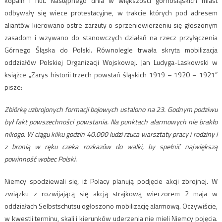
kopalń i hut. Następnego dnia w większości górnośląskich miast
odbywały się wiece protestacyjne, w trakcie których pod adresem
aliantów kierowano ostre zarzuty o sprzeniewierzeniu się głoszonym
zasadom i wzywano do stanowczych działań na rzecz przyłączenia
Górnego Śląska do Polski. Równolegle trwała skryta mobilizacja
oddziałów Polskiej Organizacji Wojskowej. Jan Ludyga-Laskowski w
książce „Zarys historii trzech powstań śląskich 1919 – 1920 – 1921”
pisze:
Zbiórkę uzbrojonych formacji bojowych ustalono na 23. Godnym podziwu
był fakt powszechności powstania. Na punktach alarmowych nie brakło
nikogo. W ciągu kilku godzin 40.000 ludzi rzuca warsztaty pracy i rodziny i
z bronią w ręku czeka rozkazów do walki, by spełnić największą
powinność wobec Polski.
Niemcy spodziewali się, iż Polacy planują podjęcie akcji zbrojnej. W
związku z rozwijającą się akcją strajkową wieczorem 2 maja w
oddziałach Selbstschutsu ogłoszono mobilizację alarmową. Oczywiście,
w kwestii terminu, skali i kierunków uderzenia nie mieli Niemcy pojęcia.