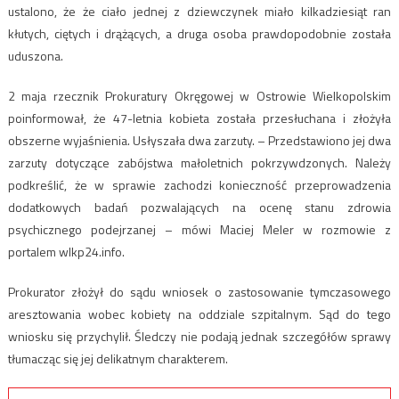
ustalono, że że ciało jednej z dziewczynek miało kilkadziesiąt ran
kłutych, ciętych i drążących, a druga osoba prawdopodobnie została
uduszona.
2 maja rzecznik Prokuratury Okręgowej w Ostrowie Wielkopolskim
poinformował, że 47-letnia kobieta została przesłuchana i złożyła
obszerne wyjaśnienia. Usłyszała dwa zarzuty. – Przedstawiono jej dwa
zarzuty dotyczące zabójstwa małoletnich pokrzywdzonych. Należy
podkreślić, że w sprawie zachodzi konieczność przeprowadzenia
dodatkowych badań pozwalających na ocenę stanu zdrowia
psychicznego podejrzanej – mówi Maciej Meler w rozmowie z
portalem wlkp24.info.
Prokurator złożył do sądu wniosek o zastosowanie tymczasowego
aresztowania wobec kobiety na oddziale szpitalnym. Sąd do tego
wniosku się przychylił. Śledczy nie podają jednak szczegółów sprawy
tłumacząc się jej delikatnym charakterem.