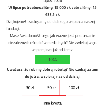
Lipiec 2026
W lipcu potrzebowaliśmy:
15 000
zł, zebraliśmy:
15
633,5
zł.
Dziękujemy! i zachęcamy do dalszego wsparcia naszej
fundacji.
Masz świadomość tego jak ważne jest przetrwanie
niezależnych ośrodków medialnych? Nie zwlekaj więc,
wspieraj nas już od teraz.
104%
Uważasz, że robimy dobrą robotę? Nie czekaj zatem
do jutra, wspieraj nas od dzisiaj.
30 zł
50 zł
100 zł
Inna kwota