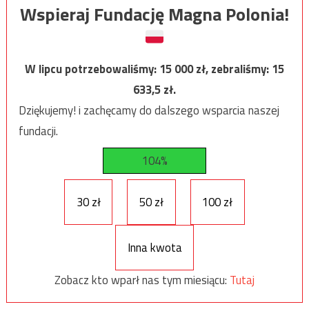
Wspieraj Fundację Magna Polonia!
W lipcu potrzebowaliśmy:
15 000
zł, zebraliśmy:
15
633,5
zł.
Dziękujemy! i zachęcamy do dalszego wsparcia naszej
fundacji.
104%
30 zł
50 zł
100 zł
Inna kwota
Zobacz kto wparł nas tym miesiącu:
Tutaj