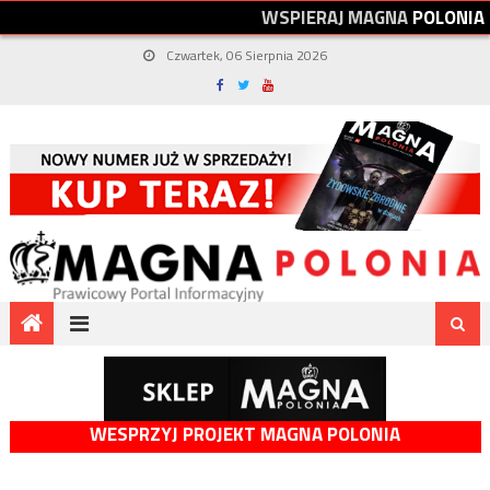
W
S
P
I
E
R
A
J
M
A
G
N
A
P
O
L
O
N
I
A
Czwartek, 06 Sierpnia 2026
WESPRZYJ PROJEKT MAGNA POLONIA