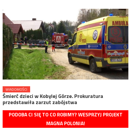
WIADOMOŚCI
Śmierć dzieci w Kobylej Górze. Prokuratura
przedstawiła zarzut zabójstwa
PODOBA CI SIĘ TO CO ROBIMY? WESPRZYJ PROJEKT
MAGNA POLONIA!