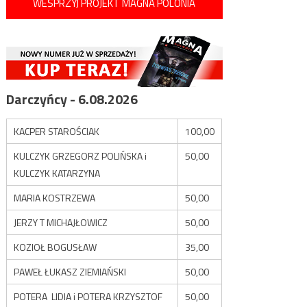
WESPRZYJ PROJEKT MAGNA POLONIA
Darczyńcy - 6.08.2026
KACPER STAROŚCIAK
100,00
KULCZYK GRZEGORZ POLIŃSKA i
50,00
KULCZYK KATARZYNA
MARIA KOSTRZEWA
50,00
JERZY T MICHAJŁOWICZ
50,00
KOZIOŁ BOGUSŁAW
35,00
PAWEŁ ŁUKASZ ZIEMIAŃSKI
50,00
POTERA LIDIA i POTERA KRZYSZTOF
50,00