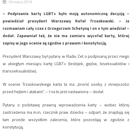
19 marca 2019
– Podpisanie karty LGBT+ było moją autonomiczną decyzją –
powiedział prezydent Warszawy Rafał Trzaskowski. – Ja
rozmawiam cały czas z Grzegorzem Schetyną i on o tym wiedział –
dodał. Zapewniał też, że nie ma zamiaru wycofać karty, której
zapisy w jego ocenie są zgodne z prawem i konstytucją.
Prezydent Warszawy był pytany w Radiu Zet o podpisaną przez niego
w ubiegłym miesiącu kartę LGBT+ (lesbijek, gejów, biseksualistów i
transseksualistów).
W ocenie Trzaskowskiego karta ta ma „bronić osoby z mniejszości
przed hejtem i atakami”. – I na to jest nastawiona – dodał.
Pytany o podstawę prawną wprowadzenia karty – wobec której
zastrzeżenia ma m.in. rzecznik praw dziecka – odparł, że znajdują się
tam przede wszystkim zalecenia, które pozostają w zgodzie z
konstytucją.