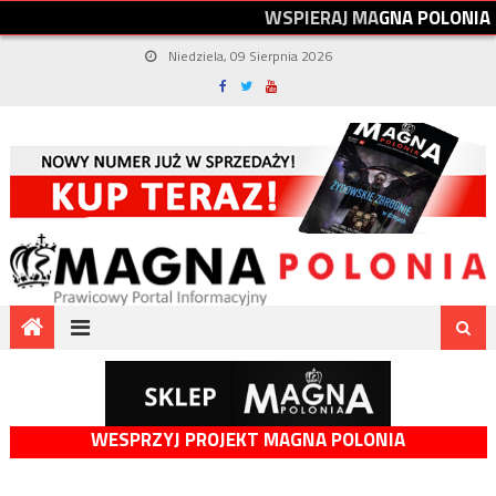
W
S
P
I
E
R
A
J
M
A
G
N
A
P
O
L
O
N
I
A
Niedziela, 09 Sierpnia 2026
WESPRZYJ PROJEKT MAGNA POLONIA