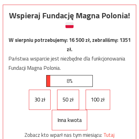
Wspieraj Fundację Magna Polonia!
W sierpniu potrzebujemy:
16 500
zł, zebraliśmy:
1351
zł.
Państwa wsparcie jest niezbędne dla funkcjonowania
Fundacji Magna Polonia.
8%
30 zł
50 zł
100 zł
Inna kwota
Zobacz kto wparł nas tym miesiącu:
Tutaj