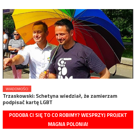
WIADOMOŚCI
Trzaskowski: Schetyna wiedział, że zamierzam
podpisać kartę LGBT
PODOBA CI SIĘ TO CO ROBIMY? WESPRZYJ PROJEKT
MAGNA POLONIA!