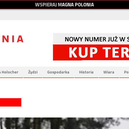
W
S
P
I
E
R
A
J
M
A
G
N
A
P
O
L
O
N
I
A
& Holocher
Żydzi
Gospodarka
Historia
Wiara
Po