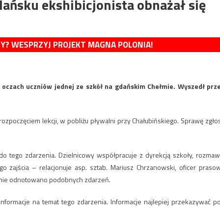
ańsku ekshibicjonista obnażał się
MY? WESPRZYJ PROJEKT MAGNA POLONIA!
na oczach uczniów jednej ze szkół na gdańskim Chełmie. Wyszedł prz
rozpoczęciem lekcji, w pobliżu pływalni przy Chałubińskiego. Sprawę zgłos
do tego zdarzenia. Dzielnicowy współpracuje z dyrekcją szkoły, rozmaw
go zajścia – relacjonuje asp. sztab. Mariusz Chrzanowski, oficer praso
ie nie odnotowano podobnych zdarzeń.
 informacje na temat tego zdarzenia. Informacje najlepiej przekazywać p