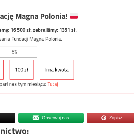
ację Magna Polonia!
jemy:
16 500
zł, zebraliśmy:
1351
zł.
ania Fundacji Magna Polonia.
8%
100 zł
Inna kwota
parł nas tym miesiącu:
Tutaj
t
Obserwuj nas
Zapisz
nictwo: