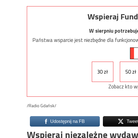
Wspieraj Fund
W sierpniu potrzebu
Państwa wsparcie jest niezbędne dla funkcjonow
30 zł
50 zł
Zobacz kto w
/Radio Gdańsk/
Udostępnij na FB
Twee
Wspieraj niezależne wydaw