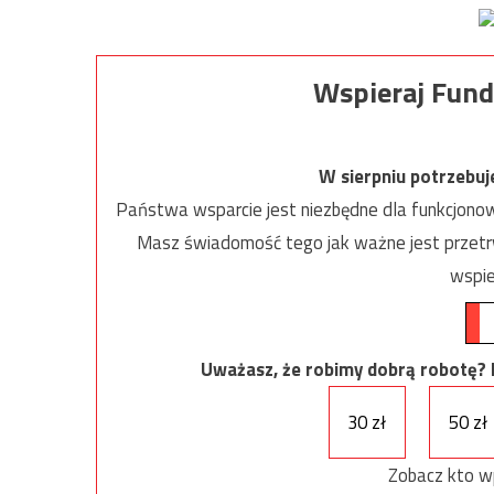
Wspieraj Fund
W sierpniu potrzebu
Państwa wsparcie jest niezbędne dla funkcjonow
Masz świadomość tego jak ważne jest przetrw
wspie
Uważasz, że robimy dobrą robotę? Ni
30 zł
50 zł
Zobacz kto w