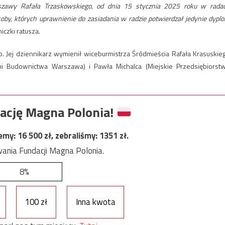
rszawy Rafała Trzaskowskiego, od dnia 15 stycznia 2025 roku w rada
oby, których uprawnienie do zasiadania w radzie potwierdzał jedynie dypl
czki ratusza.
b. Jej dziennikarz wymienił wiceburmistrza Śródmieścia Rafała Krasuskie
i Budownictwa Warszawa) i Pawła Michalca (Miejskie Przedsiębiorst
ację Magna Polonia!
jemy:
16 500
zł, zebraliśmy:
1351
zł.
ania Fundacji Magna Polonia.
8%
100 zł
Inna kwota