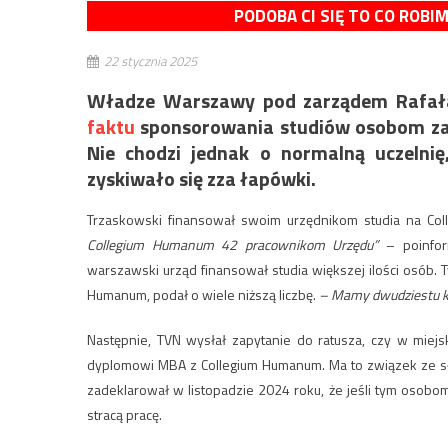
PODOBA CI SIĘ TO CO ROBI
22 stycznia 2025
Władze Warszawy pod zarządem Rafał
faktu
sponsorowania studiów osobom zas
Nie chodzi jednak o normalną uczelni
zyskiwało się zza łapówki.
Trzaskowski finansował swoim urzędnikom studia na Co
Collegium Humanum 42 pracownikom Urzędu”
– poinform
warszawski urząd finansował studia większej ilości osób.
Humanum, podał o wiele niższą liczbę.
– Mamy dwudziestu ki
Następnie, TVN wysłał zapytanie do ratusza, czy w miejs
dyplomowi MBA z Collegium Humanum. Ma to związek ze sł
zadeklarował w listopadzie 2024 roku, że jeśli tym osobo
stracą pracę.