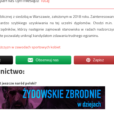
parł nas tym miesiącu:
Tutaj
blicznej z siedzibą w Warszawie, założonym w 2018 roku. Zainteresowan
bardzo szybkiego uzyskiwania na tej uczelni dyplomów. Chodzi m.in.
urzędników, którzy następnie zajmowali stanowiska w radach nadzorczy
 te pozwalały uniknąć kandydatom zdawania trudnego egzaminu.
ężczyzn w zawodach sportowych kobiet
t
Obserwuj nas
Zapisz
nictwo:
t jeszcze naród polski?