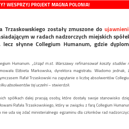
MY? WESPRZYJ PROJEKT MAGNA POLONIA!
a Trzaskowskiego zostały zmuszone do
ujawnien
iadającym w radach nadzorczych miejskich spółe
ę, lecz słynne Collegium Humanum, gdzie dyplo
llegium Humanum.
„Urząd m.st. Warszawy refinansował koszty studiów 
owała Elżbieta Markowska, dyrektora magistratu. Wiadomo jednak, 
 Tymczasem Rafał Trzaskowski na zapytanie o liczbę absolwentów Collegi
lku absolwentów tej uczelni
– stwierdził.
kich spółkach dalej pracują osoby, które dostały swoje stanowisko dzię
owami Rafała Trzaskowskiego, który w związku z farą Collegium Humanu
m nie uda się zdać ministerialnego egzaminu dla członków rad nadzorczyc