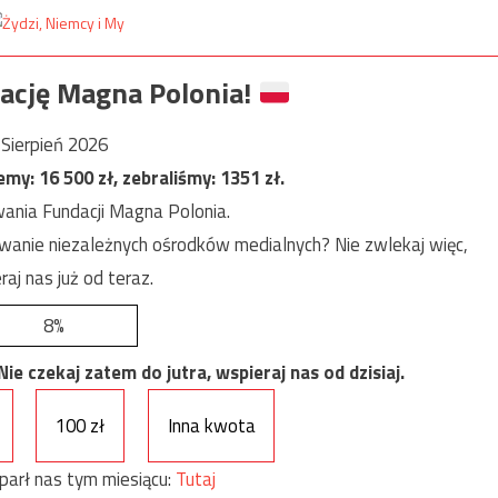
ację Magna Polonia!
Sierpień 2026
jemy:
16 500
zł, zebraliśmy:
1351
zł.
ania Fundacji Magna Polonia.
anie niezależnych ośrodków medialnych? Nie zwlekaj więc,
raj nas już od teraz.
8%
e czekaj zatem do jutra, wspieraj nas od dzisiaj.
100 zł
Inna kwota
parł nas tym miesiącu:
Tutaj