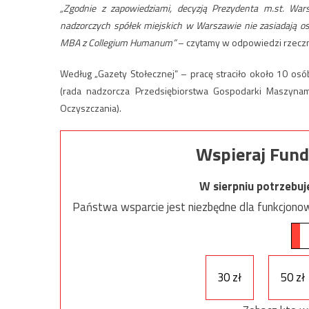
„Zgodnie z zapowiedziami, decyzją Prezydenta m.st. Wa
nadzorczych spółek miejskich w Warszawie nie zasiadają os
MBA z Collegium Humanum”
– czytamy w odpowiedzi rzeczni
Według „Gazety Stołecznej” – pracę straciło około 10 osó
(rada nadzorcza Przedsiębiorstwa Gospodarki Maszynam
Oczyszczania).
Wspieraj Fund
W sierpniu potrzebu
Państwa wsparcie jest niezbędne dla funkcjonow
30 zł
50 zł