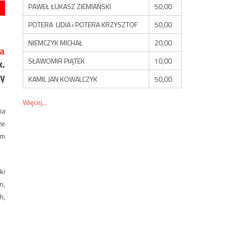
PAWEŁ ŁUKASZ ZIEMIAŃSKI
50,00
POTERA LIDIA i POTERA KRZYSZTOF
50,00
NIEMCZYK MICHAŁ
20,00
ia
SŁAWOMIR PIĄTEK
10,00
k.
my
KAMIL JAN KOWALCZYK
50,00
Więcej...
na
że
um
ki
m,
h,