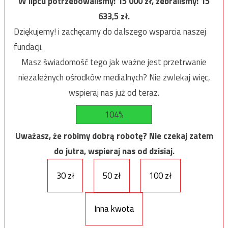
W lipcu potrzebowaliśmy:
15 000
zł, zebraliśmy:
15
633,5
zł.
Dziękujemy! i zachęcamy do dalszego wsparcia naszej
fundacji.
Masz świadomość tego jak ważne jest przetrwanie
niezależnych ośrodków medialnych? Nie zwlekaj więc,
wspieraj nas już od teraz.
104%
Uważasz, że robimy dobrą robotę? Nie czekaj zatem
do jutra, wspieraj nas od dzisiaj.
30 zł
50 zł
100 zł
Inna kwota