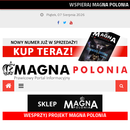
W
S
P
I
E
R
A
J
M
A
G
N
A
P
O
L
O
N
I
A
Piątek, 07 Sierpnia 2026
WESPRZYJ PROJEKT MAGNA POLONIA