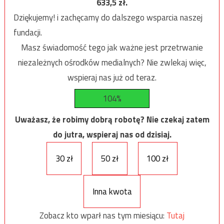
633,5
zł.
Dziękujemy! i zachęcamy do dalszego wsparcia naszej
fundacji.
Masz świadomość tego jak ważne jest przetrwanie
niezależnych ośrodków medialnych? Nie zwlekaj więc,
wspieraj nas już od teraz.
104%
Uważasz, że robimy dobrą robotę? Nie czekaj zatem
do jutra, wspieraj nas od dzisiaj.
30 zł
50 zł
100 zł
Inna kwota
Zobacz kto wparł nas tym miesiącu:
Tutaj