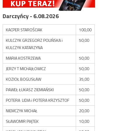
Darczyńcy - 6.08.2026
KACPER STAROŚCIAK
100,00
KULCZYK GRZEGORZ POLIŃSKA i
50,00
KULCZYK KATARZYNA
MARIA KOSTRZEWA
50,00
JERZY T MICHAJŁOWICZ
50,00
KOZIOŁ BOGUSŁAW
35,00
PAWEŁ ŁUKASZ ZIEMIAŃSKI
50,00
POTERA LIDIA i POTERA KRZYSZTOF
50,00
NIEMCZYK MICHAŁ
20,00
SŁAWOMIR PIĄTEK
10,00