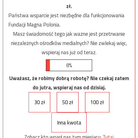
zł.
Państwa wsparcie jest niezbędne dla funkcjonowania
Fundacji Magna Polonia.
Masz świadomość tego jak ważne jest przetrwanie
niezależnych ośrodków medialnych? Nie zwlekaj więc,
wspieraj nas już od teraz.
8%
Uważasz, że robimy dobrą robotę? Nie czekaj zatem
do jutra, wspieraj nas od dzisiaj.
30 zł
50 zł
100 zł
Inna kwota
Zobacz kto wparł nas tym miesiącu:
Tutaj