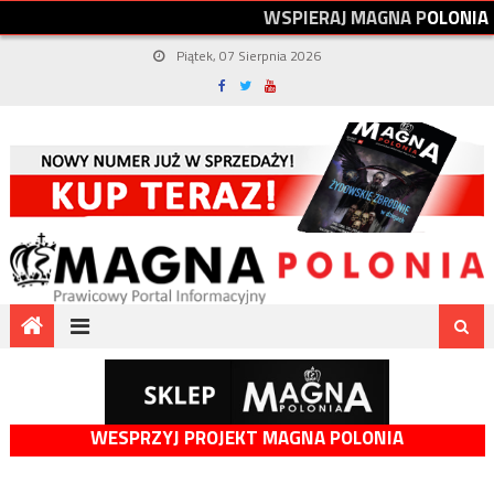
W
S
P
I
E
R
A
J
M
A
G
N
A
P
O
L
O
N
I
A
Piątek, 07 Sierpnia 2026
WESPRZYJ PROJEKT MAGNA POLONIA