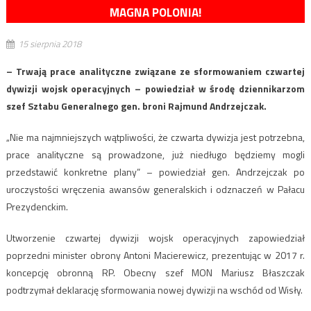
MAGNA POLONIA!
15 sierpnia 2018
– Trwają prace analityczne związane ze sformowaniem czwartej
dywizji wojsk operacyjnych – powiedział w środę dziennikarzom
szef Sztabu Generalnego gen. broni Rajmund Andrzejczak.
„Nie ma najmniejszych wątpliwości, że czwarta dywizja jest potrzebna,
prace analityczne są prowadzone, już niedługo będziemy mogli
przedstawić konkretne plany” – powiedział gen. Andrzejczak po
uroczystości wręczenia awansów generalskich i odznaczeń w Pałacu
Prezydenckim.
Utworzenie czwartej dywizji wojsk operacyjnych zapowiedział
poprzedni minister obrony Antoni Macierewicz, prezentując w 2017 r.
koncepcję obronną RP. Obecny szef MON Mariusz Błaszczak
podtrzymał deklarację sformowania nowej dywizji na wschód od Wisły.