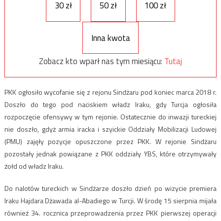
30 zł
50 zł
100 zł
Inna kwota
Zobacz kto wparł nas tym miesiącu:
Tutaj
PKK ogłosiło wycofanie się z rejonu Sindżaru pod koniec marca 2018 r.
Doszło do tego pod naciskiem władz Iraku, gdy Turcja ogłosiła
rozpoczęcie ofensywy w tym rejonie. Ostatecznie do inwazji tureckiej
nie doszło, gdyż armia iracka i szyickie Oddziały Mobilizacji Ludowej
(PMU) zajęły pozycje opuszczone przez PKK. W rejonie Sindżaru
pozostały jednak powiązane z PKK oddziały YBS, które otrzymywały
żołd od władz Iraku.
Do nalotów tureckich w Sindżarze doszło dzień po wizycie premiera
Iraku Hajdara Dżawada al-Abadiego w Turcji. W środę 15 sierpnia mijała
również 34. rocznica przeprowadzenia przez PKK pierwszej operacji