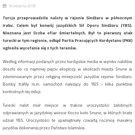
16 sierpnia 2018
Turcja przeprowadziła naloty w rejonie Sindżaru w północnym
Iraku. Celem był konwój jazydzkich Sił Oporu Sindżaru (YBS).
Nieznana jest liczba ofiar śmiertelnych. Był to pierwszy atak
turecki w tym regionie, odkąd Partia Pracujących Kurdystanu (PKK)
ogłosiła wycofanie się z tych terenów.
Według informacji podanych przez kurdyjskie media w wyniku nalotów
doszło do co najmniej pięciu eksplozji w okolicach miasta Snune w
zdominowanym przez religijną mniejszość jazydów rejonie Sindżaru.
Bomby trafiły m.in. samochód należący do YBS i kilka punktów
kontrolnych tej milicji.
Turecki nalot miał miejsce w trakcie uroczystości żałobnych
odprawianych w jazydzkiej wiosce Koczo koło Snune, w których brało
udział YBS. Uroczystości te upamiętniały czwartą rocznicę masakry
jazydów dokonanej przez Państwo Islamskie.