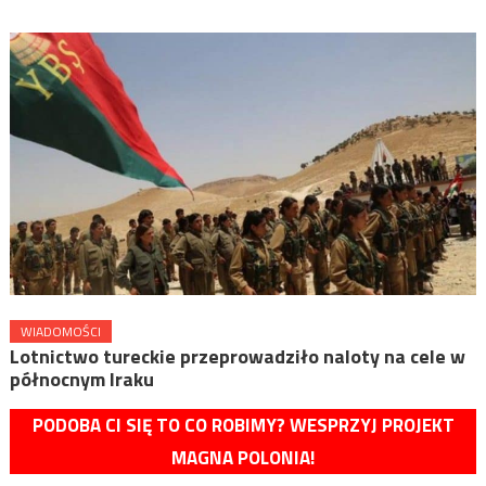
WIADOMOŚCI
Lotnictwo tureckie przeprowadziło naloty na cele w
północnym Iraku
PODOBA CI SIĘ TO CO ROBIMY? WESPRZYJ PROJEKT
MAGNA POLONIA!