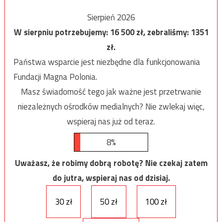
Sierpień 2026
W sierpniu potrzebujemy:
16 500
zł, zebraliśmy:
1351
zł.
Państwa wsparcie jest niezbędne dla funkcjonowania
Fundacji Magna Polonia.
Masz świadomość tego jak ważne jest przetrwanie
niezależnych ośrodków medialnych? Nie zwlekaj więc,
wspieraj nas już od teraz.
8%
Uważasz, że robimy dobrą robotę? Nie czekaj zatem
do jutra, wspieraj nas od dzisiaj.
30 zł
50 zł
100 zł