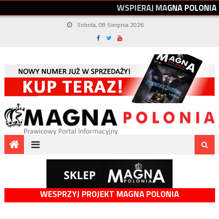
W
S
P
I
E
R
A
J
M
A
G
N
A
P
O
L
O
N
I
A
Sobota, 08 Sierpnia 2026
WESPRZYJ PROJEKT MAGNA POLONIA