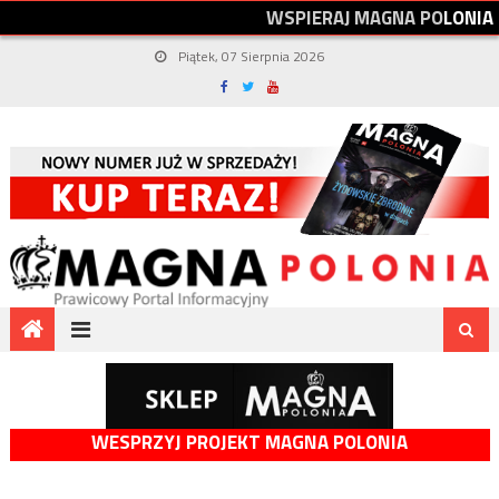
W
S
P
I
E
R
A
J
M
A
G
N
A
P
O
L
O
N
I
A
Piątek, 07 Sierpnia 2026
WESPRZYJ PROJEKT MAGNA POLONIA