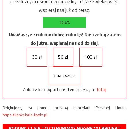
niezależnych ośrodków medialnych? Nie zwlekaj więc,
wspieraj nas już od teraz.
104%
Uważasz, że robimy dobrą robotę? Nie czekaj zatem
do jutra, wspieraj nas od dzisiaj.
30 zł
50 zł
100 zł
Inna kwota
Zobacz kto wparł nas tym miesiącu:
Tutaj
Dziękujemy za pomoc prawną Kancelarii Prawnej Litwin:
https://kancelaria-litwin.pl
PODOBA CI SIĘ TO CO ROBIMY? WESPRZYJ PROJEKT