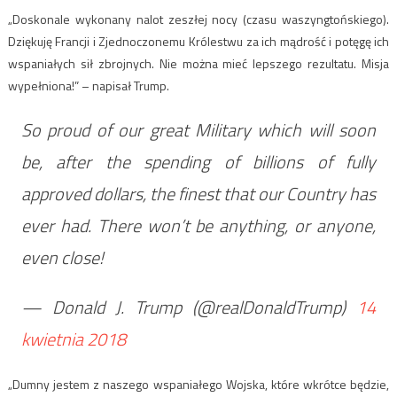
„Doskonale wykonany nalot zeszłej nocy (czasu waszyngtońskiego).
Dziękuję Francji i Zjednoczonemu Królestwu za ich mądrość i potęgę ich
wspaniałych sił zbrojnych. Nie można mieć lepszego rezultatu. Misja
wypełniona!” – napisał Trump.
So proud of our great Military which will soon
be, after the spending of billions of fully
approved dollars, the finest that our Country has
ever had. There won’t be anything, or anyone,
even close!
— Donald J. Trump (@realDonaldTrump)
14
kwietnia 2018
„Dumny jestem z naszego wspaniałego Wojska, które wkrótce będzie,