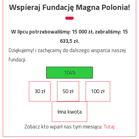
Wspieraj Fundację Magna Polonia!
W lipcu potrzebowaliśmy:
15 000
zł, zebraliśmy:
15
633,5
zł.
Dziękujemy! i zachęcamy do dalszego wsparcia naszej
fundacji.
104%
30 zł
50 zł
100 zł
Inna kwota
Zobacz kto wparł nas tym miesiącu:
Tutaj