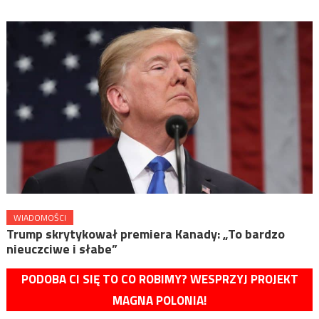
WIADOMOŚCI
Trump skrytykował premiera Kanady: „To bardzo
nieuczciwe i słabe”
PODOBA CI SIĘ TO CO ROBIMY? WESPRZYJ PROJEKT
MAGNA POLONIA!