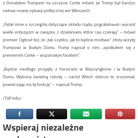
z Donaldem Trumpem na szczycie Conte mówił, że Trump był bardzo
ciekaw nowej sytuacji politycznej we Włoszech.
„Pytał mnie o szczegóły dotyczące składu rządu; pogratulował i wyraził
wielki entuzjazm w związku z działaniami, które nas czekają” – mówił
premier. Ogłosił też, że „tak szybko, jak to będzie możliwe” złoży wizytę
Trumpowi w Białym Domu. Trump napisał o nim: „spotkałem się z
premierem Conte – wspaniałym facetem”.
„Będzie niedługo przyjęty z honorami w Waszyngtonie i w Białym
Domu. Wykona świetną robotę – naród Włoch dobrze to zrozumiał,
powierzając mu tę funkcję” – napisał Trump.
/TVP Info/
Wspieraj niezależne