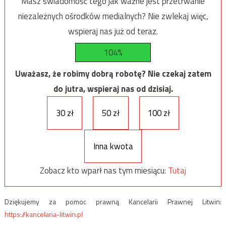
Masz świadomość tego jak ważne jest przetrwanie
niezależnych ośrodków medialnych? Nie zwlekaj więc,
wspieraj nas już od teraz.
104%
Uważasz, że robimy dobrą robotę? Nie czekaj zatem
do jutra, wspieraj nas od dzisiaj.
30 zł
50 zł
100 zł
Inna kwota
Zobacz kto wparł nas tym miesiącu:
Tutaj
Dziękujemy za pomoc prawną Kancelarii Prawnej Litwin:
https://kancelaria-litwin.pl