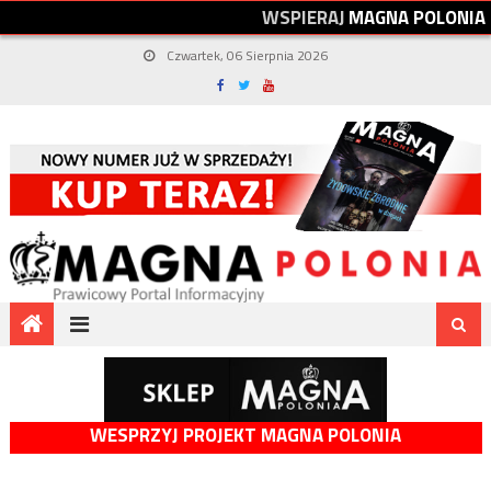
W
S
P
I
E
R
A
J
M
A
G
N
A
P
O
L
O
N
I
A
Czwartek, 06 Sierpnia 2026
WESPRZYJ PROJEKT MAGNA POLONIA