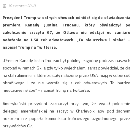
10 czerwca 2018
Prezydent Trump w ostrych słowach odniósł się do oświadczenia
premiera Kanady Justina Trudeau, który oświadczył po
zakończeniu szczytu G7, że Ottawa nie odstąpi od zamiaru
nałożenia na USA ceł odwetowych. „To nieuczciwe i słabe” –
napisał Trump na Twitterze.
„Premier Kanady Justin Trudeau był potulny i łagodny podczas naszych
spotkań w ramach G7, a gdy tylko wyjechałem, zaraz powiedział, że cła
na stal i aluminium, które zostały nałożone przez USA, mają w sobie coś
obraźliwego i że nie wycofa się z ceł odwetowych. To bardzo
nieuczciwe i słabe” – napisał Trump na Twitterze.
Amerykański prezydent zaznaczył przy tym, że wydał polecenie
delegacji amerykańskiej na szczyt w Charlevoix, aby pod żadnym
pozorem nie poparła komunikatu końcowego uzgodnionego przez
przywódców G7.