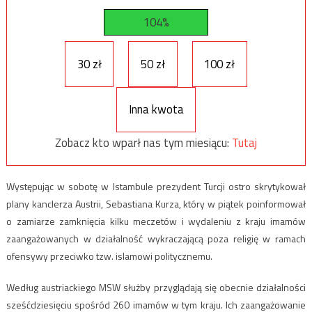
104%
30 zł
50 zł
100 zł
Inna kwota
Zobacz kto wparł nas tym miesiącu:
Tutaj
Występując w sobotę w Istambule prezydent Turcji ostro skrytykował
plany kanclerza Austrii, Sebastiana Kurza, który w piątek poinformował
o zamiarze zamknięcia kilku meczetów i wydaleniu z kraju imamów
zaangażowanych w działalność wykraczającą poza religię w ramach
ofensywy przeciwko tzw. islamowi politycznemu.
Według austriackiego MSW służby przyglądają się obecnie działalności
sześćdziesięciu spośród 260 imamów w tym kraju. Ich zaangażowanie