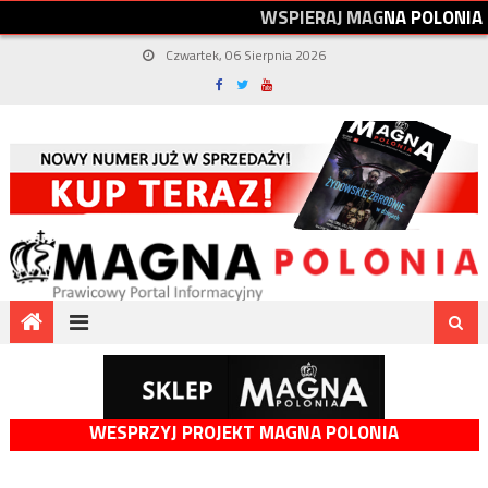
W
S
P
I
E
R
A
J
M
A
G
N
A
P
O
L
O
N
I
A
Czwartek, 06 Sierpnia 2026
WESPRZYJ PROJEKT MAGNA POLONIA