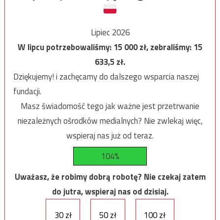
Lipiec 2026
W lipcu potrzebowaliśmy:
15 000
zł, zebraliśmy:
15
633,5
zł.
Dziękujemy! i zachęcamy do dalszego wsparcia naszej
fundacji.
Masz świadomość tego jak ważne jest przetrwanie
niezależnych ośrodków medialnych? Nie zwlekaj więc,
wspieraj nas już od teraz.
104%
Uważasz, że robimy dobrą robotę? Nie czekaj zatem
do jutra, wspieraj nas od dzisiaj.
30 zł
50 zł
100 zł