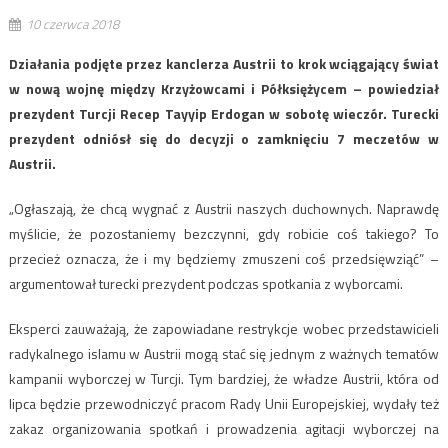
10 czerwca 2018
Działania podjęte przez kanclerza Austrii to krok wciągający świat
w nową wojnę między Krzyżowcami i Półksiężycem – powiedział
prezydent Turcji Recep Tayyip Erdogan w sobotę wieczór. Turecki
prezydent odniósł się do decyzji o zamknięciu 7 meczetów w
Austrii.
„Ogłaszają, że chcą wygnać z Austrii naszych duchownych. Naprawdę
myślicie, że pozostaniemy bezczynni, gdy robicie coś takiego? To
przecież oznacza, że i my będziemy zmuszeni coś przedsięwziąć” –
argumentował turecki prezydent podczas spotkania z wyborcami.
Eksperci zauważają, że zapowiadane restrykcje wobec przedstawicieli
radykalnego islamu w Austrii mogą stać się jednym z ważnych tematów
kampanii wyborczej w Turcji. Tym bardziej, że władze Austrii, która od
lipca będzie przewodniczyć pracom Rady Unii Europejskiej, wydały też
zakaz organizowania spotkań i prowadzenia agitacji wyborczej na