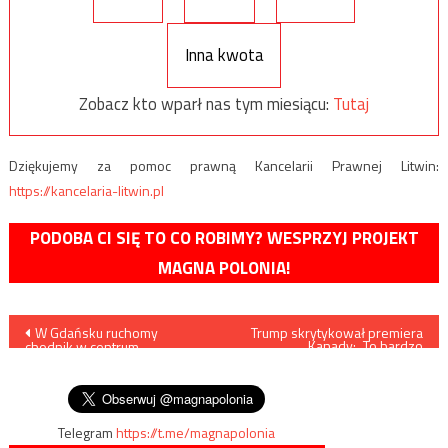
Inna kwota
Zobacz kto wparł nas tym miesiącu:
Tutaj
Dziękujemy za pomoc prawną Kancelarii Prawnej Litwin:
https://kancelaria-litwin.pl
PODOBA CI SIĘ TO CO ROBIMY? WESPRZYJ PROJEKT
MAGNA POLONIA!
Nawigacja
W Gdańsku ruchomy
Trump skrytykował premiera
Kanady: „To bardzo
chodnik w centrum
nieuczciwe i słabe”
wpisu
handlowym obciął dziecku
palce
Telegram
https://t.me/magnapolonia