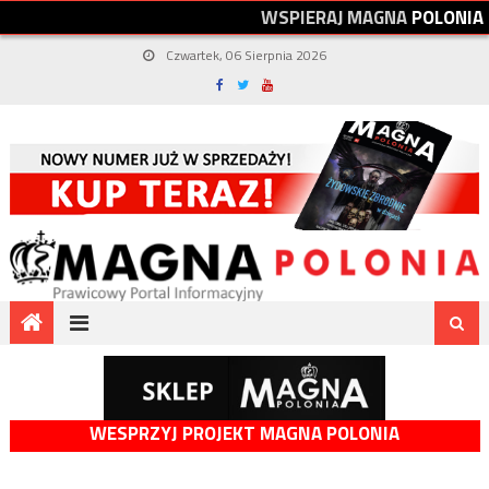
W
S
P
I
E
R
A
J
M
A
G
N
A
P
O
L
O
N
I
A
Czwartek, 06 Sierpnia 2026
WESPRZYJ PROJEKT MAGNA POLONIA