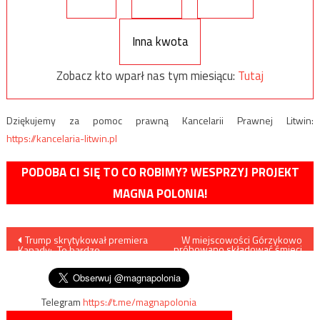
Inna kwota
Zobacz kto wparł nas tym miesiącu:
Tutaj
Dziękujemy za pomoc prawną Kancelarii Prawnej Litwin:
https://kancelaria-litwin.pl
PODOBA CI SIĘ TO CO ROBIMY? WESPRZYJ PROJEKT
MAGNA POLONIA!
Nawigacja
Trump skrytykował premiera
W miejscowości Górzykowo
próbowano składować śmieci
Kanady: „To bardzo
przywiezione z Londynu
wpisu
nieuczciwe i słabe”
Telegram
https://t.me/magnapolonia