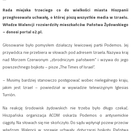
Rada miejska trzeciego co do wielkości miasta Hiszpanii
przegłosowała uchwałę, o której piszą wszystkie media w Izraelu.
Władze Walencji rozsierdziły mieszkańców Państwa Żydowskiego
– donosi portal o2.pl.
Głosowanie było pomysłem działaczy lewicowej partii Podemos. Jej
przywódca nie przebiera w słowach pod adresem Izraela. Nazywa kraj
nad Morzem Czerwonym „zbrodniczym państwem” i wzywa do jego
powszechnego bojkotu – pisze „The Times of Israel”.
– Musimy bardziej stanowczo postępować wobec nielegalnego kraju,
jakim jest Izrael – powiedział w wywiadzie telewizyjnym Iglesias
Turrión.
Na reakcję środowisk żydowskich nie trzeba było długo czekać.
Hiszpańska organizacja ACOM oskarża Podemos o antysemickie
ciągoty. Na słowach się nie skończyło. Do sądu wpłynął pozew przeciw
władzom Walencji w sprawie uchwały dotyczącej bojkotu Państwa