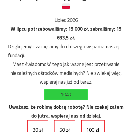
Lipiec 2026
W lipcu potrzebowaliśmy:
15 000
zł, zebraliśmy:
15
633,5
zł.
Dziękujemy! i zachęcamy do dalszego wsparcia naszej
fundacji.
Masz świadomość tego jak ważne jest przetrwanie
niezależnych ośrodków medialnych? Nie zwlekaj więc,
wspieraj nas już od teraz.
104%
Uważasz, że robimy dobrą robotę? Nie czekaj zatem
do jutra, wspieraj nas od dzisiaj.
30 zł
50 zł
100 zł