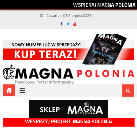
W
S
P
I
E
R
A
J
M
A
G
N
A
P
O
L
O
N
I
A
Czwartek, 06 Sierpnia 2026
WESPRZYJ PROJEKT MAGNA POLONIA