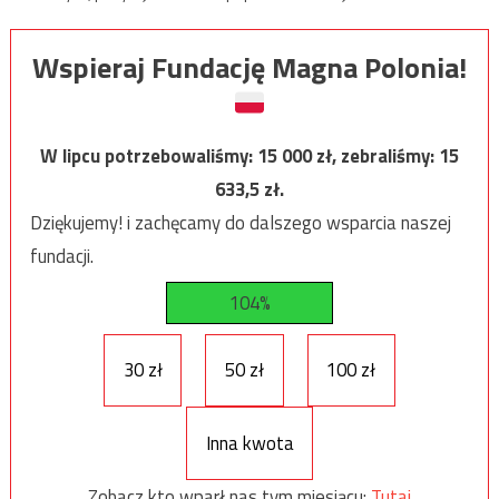
Wspieraj Fundację Magna Polonia!
W lipcu potrzebowaliśmy:
15 000
zł, zebraliśmy:
15
633,5
zł.
Dziękujemy! i zachęcamy do dalszego wsparcia naszej
fundacji.
104%
30 zł
50 zł
100 zł
Inna kwota
Zobacz kto wparł nas tym miesiącu:
Tutaj