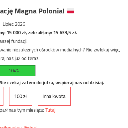
ację Magna Polonia!
Lipiec 2026
my:
15 000
zł, zebraliśmy:
15 633,5
zł.
szej fundacji.
anie niezależnych ośrodków medialnych? Nie zwlekaj więc,
raj nas już od teraz.
104%
e czekaj zatem do jutra, wspieraj nas od dzisiaj.
100 zł
Inna kwota
parł nas tym miesiącu:
Tutaj
s://kancelaria-litwin.pl