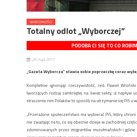
WIADOMOŚCI
Totalny odlot „Wyborczej”
PODOBA CI SIĘ TO CO ROBI
26 maja 2017
„Gazeta Wyborcza” stawia sobie poprzeczkę coraz wyżej,
Kompletnie ignorując rzeczywistość, red. Paweł Wroński
tworzących rodzaj zamkniętej na świat sekty, iż napływ
straszenie nim Polaków to sposób na utrzymanie się PiS u w
„Przerażone społeczeństwo ma wybierać PiS, który chroni 
nie zważając na to, co się obecnie dzieje w zachodniej częś
zdominowanych przez imigrantów muzułmańskich i gdzie 