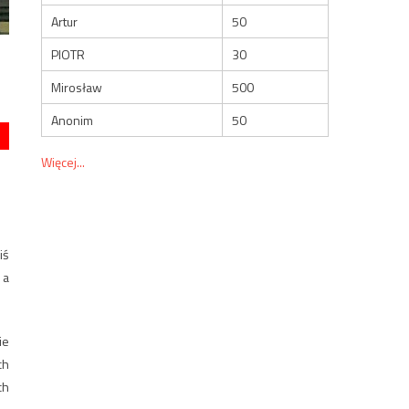
Artur
50
PIOTR
30
Mirosław
500
Anonim
50
Więcej...
iś
 a
ie
ch
ch