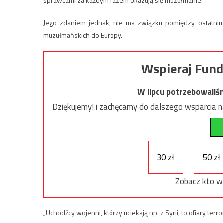
sprawcami za każdym razem okazują się muzułmanie.
Jego zdaniem jednak, nie ma związku pomiędzy ostatni
muzułmańskich do Europy.
Wspieraj Fund
W lipcu potrzebowaliś
Dziękujemy! i zachęcamy do dalszego wsparcia na
30 zł
50 zł
Zobacz kto w
„Uchodźcy wojenni, którzy uciekają np. z Syrii, to ofiary ter