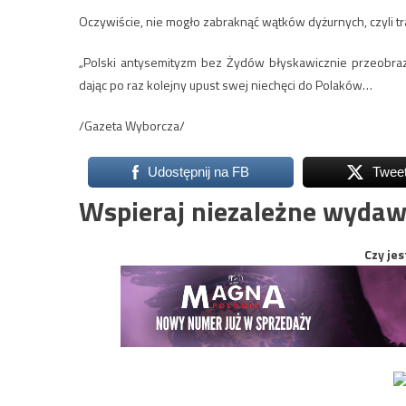
Oczywiście, nie mogło zabraknąć wątków dyżurnych, czyli t
„Polski antysemityzm bez Żydów błyskawicznie przeobrazi
dając po raz kolejny upust swej niechęci do Polaków…
/Gazeta Wyborcza/
Udostępnij na FB
Twee
Wspieraj niezależne wydaw
Czy jes