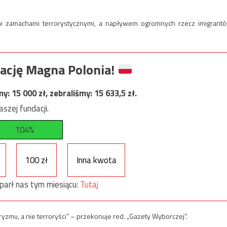
mi zamachami terrorystycznymi, a napływem ogromnych rzecz imigrant
ację Magna Polonia!
my:
15 000
zł, zebraliśmy:
15 633,5
zł.
szej fundacji.
104%
100 zł
Inna kwota
parł nas tym miesiącu:
Tutaj
roryzmu, a nie terroryści” – przekonuje red. „Gazety Wyborczej”.