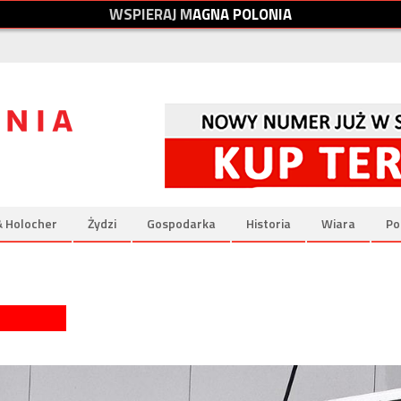
W
S
P
I
E
R
A
J
M
A
G
N
A
P
O
L
O
N
I
A
& Holocher
Żydzi
Gospodarka
Historia
Wiara
Po