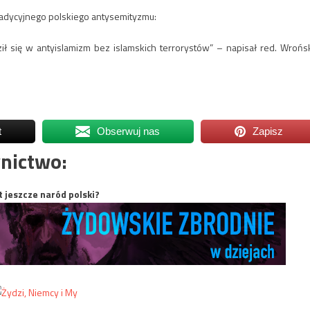
radycyjnego polskiego antysemityzmu:
ł się w antyislamizm bez islamskich terrorystów” – napisał red. Wrońsk
t
Obserwuj nas
Zapisz
nictwo:
t jeszcze naród polski?