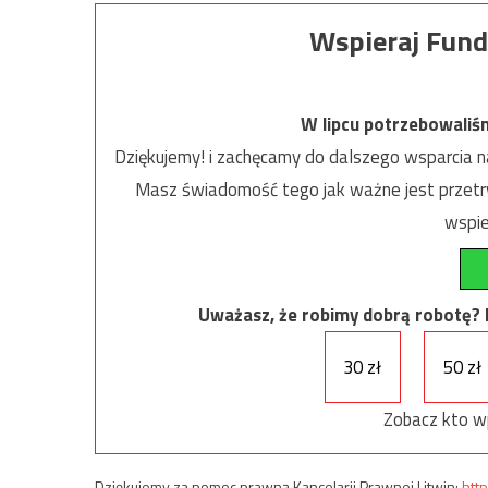
Wspieraj Fund
W lipcu potrzebowaliś
Dziękujemy! i zachęcamy do dalszego wsparcia na
Masz świadomość tego jak ważne jest przetrw
wspie
Uważasz, że robimy dobrą robotę? Ni
30 zł
50 zł
Zobacz kto w
Dziękujemy za pomoc prawną Kancelarii Prawnej Litwin:
http