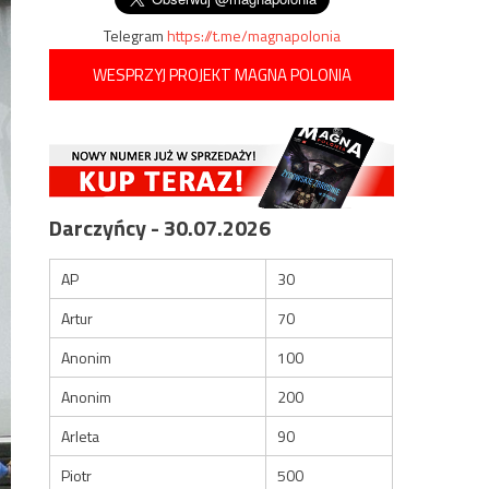
Telegram
https://t.me/magnapolonia
WESPRZYJ PROJEKT MAGNA POLONIA
Darczyńcy - 30.07.2026
AP
30
Artur
70
Anonim
100
Anonim
200
Arleta
90
Piotr
500