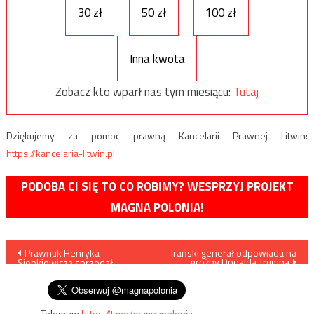
30 zł
50 zł
100 zł
Inna kwota
Zobacz kto wparł nas tym miesiącu:
Tutaj
Dziękujemy za pomoc prawną Kancelarii Prawnej Litwin:
https://kancelaria-litwin.pl
PODOBA CI SIĘ TO CO ROBIMY? WESPRZYJ PROJEKT
MAGNA POLONIA!
Nawigacja
Prawnuk Henryka
Irański generał odpowiada na
groźby Donalda Trumpa
Sienkiewicza sprzedał
wpisu
kilkaset jego rękopisów
Telegram
https://t.me/magnapolonia