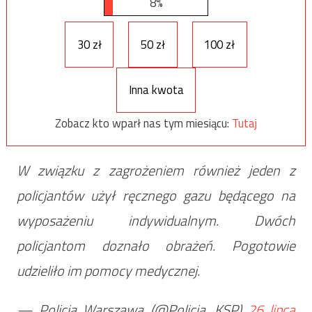
8%
30 zł
50 zł
100 zł
Inna kwota
Zobacz kto wparł nas tym miesiącu:
Tutaj
W związku z zagrożeniem również jeden z
policjantów użył ręcznego gazu będącego na
wyposażeniu indywidualnym. Dwóch
policjantom doznało obrażeń. Pogotowie
udzieliło im pomocy medycznej.
— Policja Warszawa (@Policja_KSP)
26 lipca