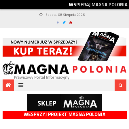
W
S
P
I
E
R
A
J
M
A
G
N
A
P
O
L
O
N
I
A
Sobota, 08 Sierpnia 2026
WESPRZYJ PROJEKT MAGNA POLONIA