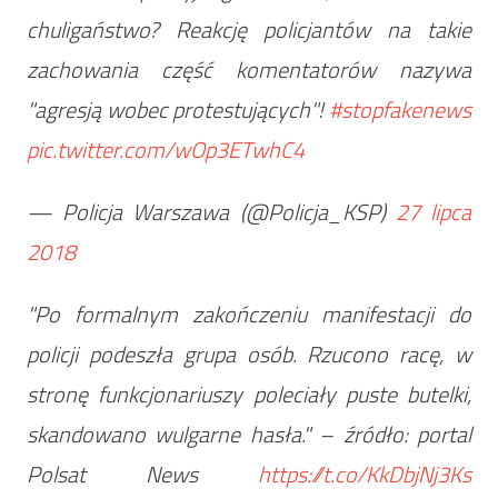
chuligaństwo? Reakcję policjantów na takie
zachowania część komentatorów nazywa
"agresją wobec protestujących"!
#stopfakenews
pic.twitter.com/wOp3ETwhC4
— Policja Warszawa (@Policja_KSP)
27 lipca
2018
"Po formalnym zakończeniu manifestacji do
policji podeszła grupa osób. Rzucono racę, w
stronę funkcjonariuszy poleciały puste butelki,
skandowano wulgarne hasła." – źródło: portal
Polsat News
https://t.co/KkDbjNj3Ks