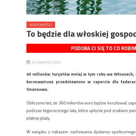
WIADOMOŚCI
To będzie dla włoskiej gospod
PODOBA CI SIĘ TO CO ROBI
24 kwietnia 2020
45 milionów turystów mniej w tym roku we Włoszech, 
koronawirusa przedstawiono w raporcie dla federacj
finansowe.
Obliczono też, że 360 milionów euro będzie kosztować 
podczas tegorocznego lata, które upłynie pod znakiem pa
płatnej plaży.
W związku z nakazem zachowania dystansu społecznego 