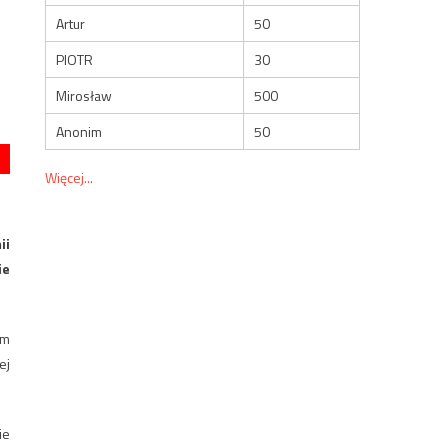
Artur
50
PIOTR
30
Mirosław
500
Anonim
50
Więcej...
ii
ie
em
ej
ie