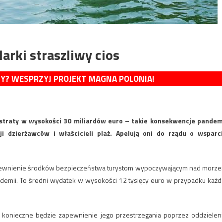
arki straszliwy cios
MY? WESPRZYJ PROJEKT MAGNA POLONIA!
straty w wysokości 30 miliardów euro – takie konsekwencje pandem
i dzierżawców i właścicieli plaż. Apelują oni do rządu o wsparc
zapewnienie środków bezpieczeństwa turystom wypoczywającym nad morz
ndemii. To średni wydatek w wysokości 12 tysięcy euro w przypadku każd
konieczne będzie zapewnienie jego przestrzegania poprzez oddzielen