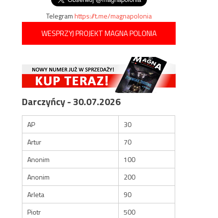
Telegram
https://t.me/magnapolonia
WESPRZYJ PROJEKT MAGNA POLONIA
Darczyńcy - 30.07.2026
AP
30
Artur
70
Anonim
100
Anonim
200
Arleta
90
Piotr
500