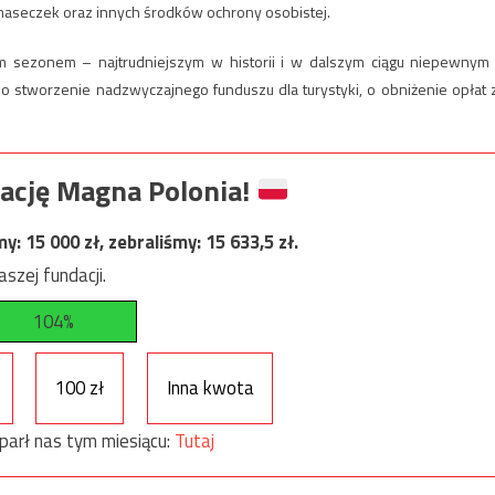
maseczek oraz innych środków ochrony osobistej.
m sezonem – najtrudniejszym w historii i w dalszym ciągu niepewnym
 o stworzenie nadzwyczajnego funduszu dla turystyki, o obniżenie opłat 
ację Magna Polonia!
my:
15 000
zł, zebraliśmy:
15 633,5
zł.
szej fundacji.
104%
100 zł
Inna kwota
parł nas tym miesiącu:
Tutaj