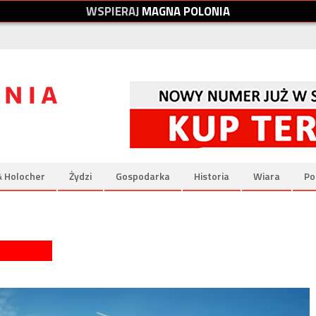
W
S
P
I
E
R
A
J
M
A
G
N
A
P
O
L
O
N
I
A
& Holocher
Żydzi
Gospodarka
Historia
Wiara
Po