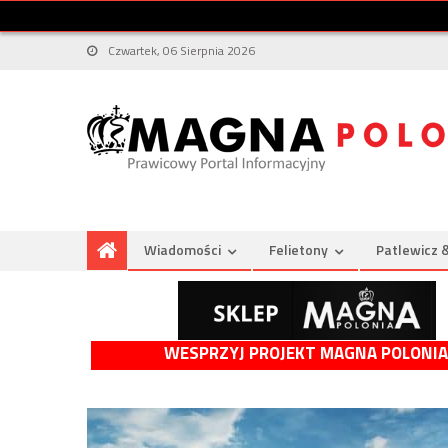
Czwartek, 06 Sierpnia 2026
Wiadomości
Felietony
Patlewicz 
WESPRZYJ PROJEKT MAGNA POLONIA