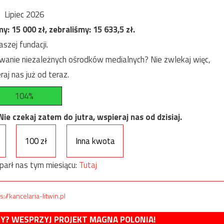
Lipiec 2026
my:
15 000
zł, zebraliśmy:
15 633,5
zł.
szej fundacji.
anie niezależnych ośrodków medialnych? Nie zwlekaj więc,
raj nas już od teraz.
104%
e czekaj zatem do jutra, wspieraj nas od dzisiaj.
100 zł
Inna kwota
parł nas tym miesiącu:
Tutaj
s://kancelaria-litwin.pl
MY? WESPRZYJ PROJEKT MAGNA POLONIA!