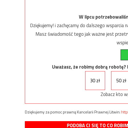
W lipcu potrzebowaliś
Dziękujemy! i zachęcamy do dalszego wsparcia na
Masz świadomość tego jak ważne jest przetrw
wspie
Uważasz, że robimy dobrą robotę? Ni
30 zł
50 zł
Zobacz kto w
Dziękujemy za pomoc prawną Kancelarii Prawnej Litwin:
http
PODOBA CI SIĘ TO CO ROBI