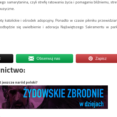
nego samarytanina, czyli strefę ratowania życia i pomagania bliźniemu, stre
muzyczne.
ty katolickie i ośrodek adopcyjny. Ponadto w czasie pikniku przewidzia
odbędzie się uwielbienie i adoracja Najświętszego Sakramentu w par
t
Obserwuj nas
Zapisz
nictwo:
t jeszcze naród polski?