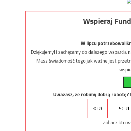
Wspieraj Fund
W lipcu potrzebowaliś
Dziękujemy! i zachęcamy do dalszego wsparcia na
Masz świadomość tego jak ważne jest przetrw
wspie
Uważasz, że robimy dobrą robotę? Ni
30 zł
50 zł
Zobacz kto w