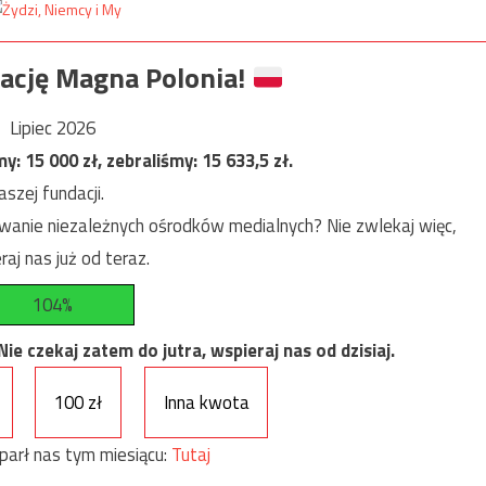
ację Magna Polonia!
Lipiec 2026
my:
15 000
zł, zebraliśmy:
15 633,5
zł.
szej fundacji.
anie niezależnych ośrodków medialnych? Nie zwlekaj więc,
raj nas już od teraz.
104%
e czekaj zatem do jutra, wspieraj nas od dzisiaj.
100 zł
Inna kwota
parł nas tym miesiącu:
Tutaj