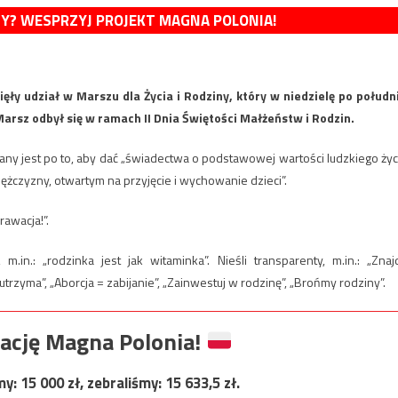
MY? WESPRZYJ PROJEKT MAGNA POLONIA!
ęły udział w Marszu dla Życia i Rodziny, który w niedzielę po połudn
arsz odbył się w ramach II Dnia Świętości Małżeństw i Rodzin.
ny jest po to, aby dać „świadectwa o podstawowej wartości ludzkiego życ
ężczyzny, otwartym na przyjęcie i wychowanie dzieci”.
awacja!”.
m.in.: „rodzinka jest jak witaminka”. Nieśli transparenty, m.in.: „Znaj
trzyma”, „Aborcja = zabijanie”, „Zainwestuj w rodzinę”, „Brońmy rodziny”.
ację Magna Polonia!
my:
15 000
zł, zebraliśmy:
15 633,5
zł.