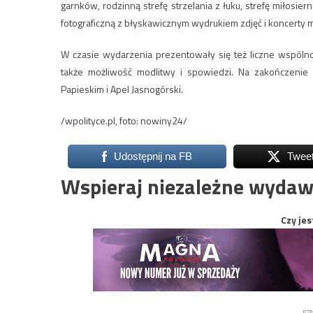
garnków, rodzinną strefę strzelania z łuku, strefę miłosier
fotograficzną z błyskawicznym wydrukiem zdjęć i koncerty 
W czasie wydarzenia prezentowały się też liczne wspólno
także możliwość modlitwy i spowiedzi. Na zakończenie 
Papieskim i Apel Jasnogórski.
/wpolityce.pl, foto: nowiny24/
Udostępnij na FB
Twee
Wspieraj niezależne wydaw
Czy jes