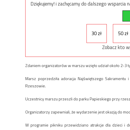
Dziękujemy! i zachęcamy do dalszego wsparcia na
30 zł
50 zł
Zobacz kto w
Zdaniem organizatorów w marszu wzięło udział około 2-3 tys.
Marsz poprzedziła adoracja Najświętszego Sakramentu i
Rzeszowie.
Uczestnicy marszu przeszli do parku Papieskiego przy rzeszo
Organizatorzy zapewniali, że wydarzenie jest okazją do mo
W programie pikniku przewidziano atrakcje dla dzieci 