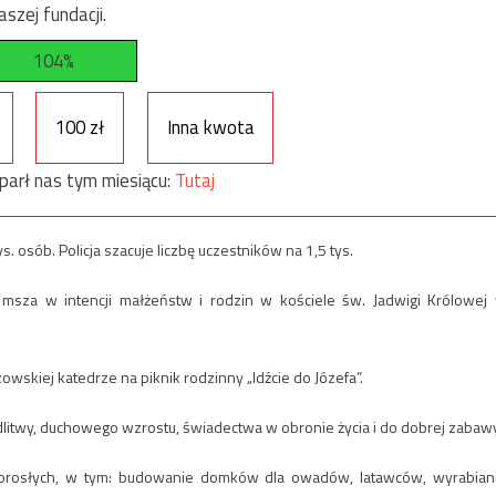
szej fundacji.
104%
100 zł
Inna kwota
parł nas tym miesiącu:
Tutaj
 osób. Policja szacuje liczbę uczestników na 1,5 tys.
 msza w intencji małżeństw i rodzin w kościele św. Jadwigi Królowej
wskiej katedrze na piknik rodzinny „Idźcie do Józefa”.
dlitwy, duchowego wzrostu, świadectwa w obronie życia i do dobrej zabawy
i dorosłych, w tym: budowanie domków dla owadów, latawców, wyrabian