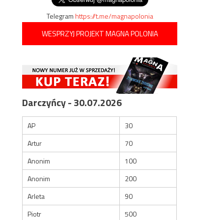
Telegram
https://t.me/magnapolonia
WESPRZYJ PROJEKT MAGNA POLONIA
Darczyńcy - 30.07.2026
AP
30
Artur
70
Anonim
100
Anonim
200
Arleta
90
Piotr
500