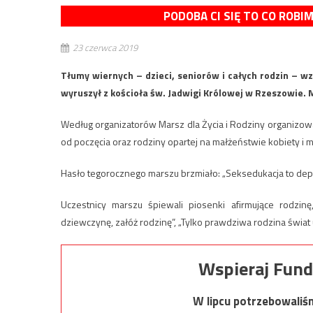
PODOBA CI SIĘ TO CO ROBI
23 czerwca 2019
Tłumy wiernych – dzieci, seniorów i całych rodzin – wzi
wyruszył z kościoła św. Jadwigi Królowej w Rzeszowie. M
Według organizatorów Marsz dla Życia i Rodziny organizowa
od poczęcia oraz rodziny opartej na małżeństwie kobiety i m
Hasło tegorocznego marszu brzmiało: „Seksedukacja to depr
Uczestnicy marszu śpiewali piosenki afirmujące rodzinę, 
dziewczynę, załóż rodzinę”, „Tylko prawdziwa rodzina świat u
Wspieraj Fund
W lipcu potrzebowaliś