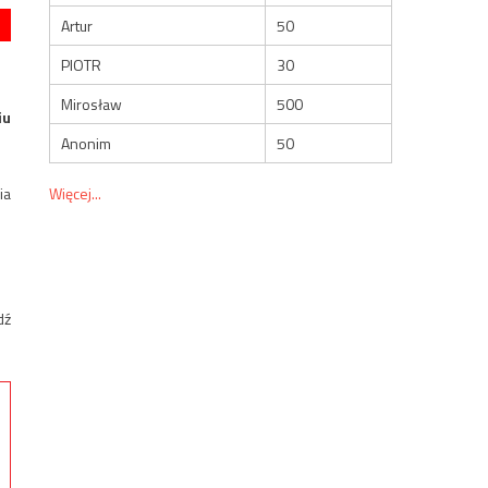
Artur
50
PIOTR
30
Mirosław
500
iu
Anonim
50
Więcej...
ia
dź