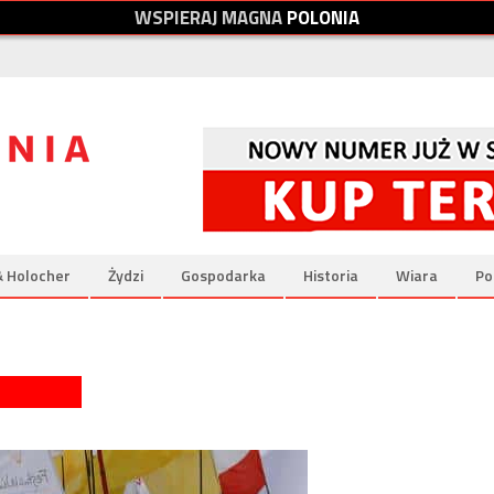
W
S
P
I
E
R
A
J
M
A
G
N
A
P
O
L
O
N
I
A
& Holocher
Żydzi
Gospodarka
Historia
Wiara
Po