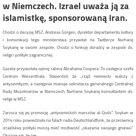
w Niemczech. Izrael uważa ją za
islamistkę, sponsorowaną Iran.
Chodzi o decyzję MSZ. Andreas Görgen, dyrektor departamentu kultury
i komunikacji tego ministerstwa przywitał na Twitterze Nurhanę
Soykanę w swoim zespole. Chodzi o funkcję doradcy w zespole ds.
religii i polityki zagranicznej.
Gazeta przywołała opinię rabina Abrahama Coopera. To zastępca szefa
Centrum Wiesenthala. Stwierdził, że „rząd niemiecki walczy z
antysemityzm, a następnie mianuje sekretarza generalnego Centralnej
Rady Muzułmanów w Niemczech, Nurhane Soykanę konsultantem ds.
religii w MSZ.
Zarzuca się jej promocję „antysemickich marszów al-Quds”. Soykan w
2014 roku powiedziała na falach radia Deutschlandfunk, że przeciwnicy
izraelskiej polityki muszą mieć możliwość „okazania swojego gniewu”.
Okazuje się, że nie…