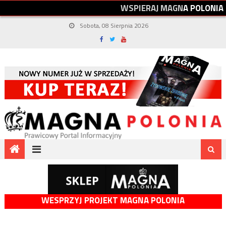
W
S
P
I
E
R
A
J
M
A
G
N
A
P
O
L
O
N
I
A
Sobota, 08 Sierpnia 2026
WESPRZYJ PROJEKT MAGNA POLONIA