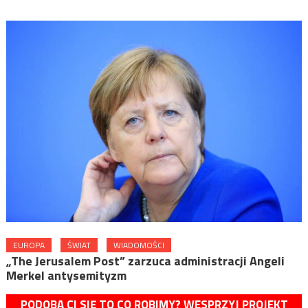
EUROPA
ŚWIAT
WIADOMOŚCI
„The Jerusalem Post” zarzuca administracji Angeli
Merkel antysemityzm
PODOBA CI SIĘ TO CO ROBIMY? WESPRZYJ PROJEKT