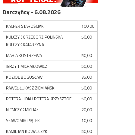
Darczyńcy - 6.08.2026
KACPER STAROŚCIAK
100,00
KULCZYK GRZEGORZ POLIŃSKA i
50,00
KULCZYK KATARZYNA
MARIA KOSTRZEWA
50,00
JERZY T MICHAJŁOWICZ
50,00
KOZIOŁ BOGUSŁAW
35,00
PAWEŁ ŁUKASZ ZIEMIAŃSKI
50,00
POTERA LIDIA i POTERA KRZYSZTOF
50,00
NIEMCZYK MICHAŁ
20,00
SŁAWOMIR PIĄTEK
10,00
KAMIL JAN KOWALCZYK
50,00