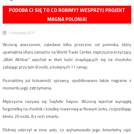
PODOBA CI SIĘ TO CO ROBIMY? WESPRZYJ PROJEKT
MAGNA POLONIA!
1 listopada 2017
Wczoraj wieczorem, zaledwie kilka przecznic od pomnika, który
upamiętnia ofiary zamachu na World Trade Center, mężczyzna krzyczący
„Allah Akhbar” wjechał w tłum ludzi znajdujących się na chodniku
zabijając przy tym 8 osób, a kolejnych 11 raniąc.
Poznaliśmy już tożsamość sprawcy, opublikowano także nagranie z
momentu jego zatrzymania.
Mężczyzna nazywa się Sayfullo Saipov. Wczoraj wjechał wynajętą
furgonetką na chodnik i ścieżkę rowerową w Nowym Jorku, rozjeżdżając
blisko 20 osób. 8 z nich zmarło.
Później uderzył w inne auto, co wyhamowało jego śmiertelny rajd.