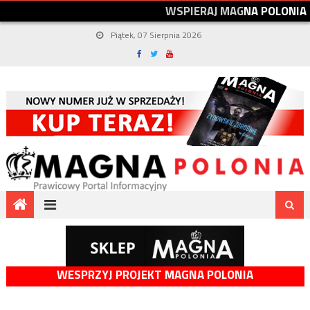
W
S
P
I
E
R
A
J
M
A
G
N
A
P
O
L
O
N
I
A
Piątek, 07 Sierpnia 2026
WESPRZYJ PROJEKT MAGNA POLONIA