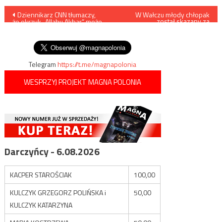
Nawigacja
Dziennikarz CNN tłumaczy,
W Wałczu młody chłopak
został skazany za
że okrzyk „Allahu Akbar” może
antyaborcyjny transparent
wpisu
być rozumiany jako „coś
miłego”
Telegram
https://t.me/magnapolonia
WESPRZYJ PROJEKT MAGNA POLONIA
Darczyńcy - 6.08.2026
KACPER STAROŚCIAK
100,00
KULCZYK GRZEGORZ POLIŃSKA i
50,00
KULCZYK KATARZYNA