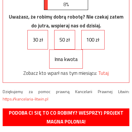
8%
Uważasz, że robimy dobrą robotę? Nie czekaj zatem
do jutra, wspieraj nas od dzisiaj.
30 zł
50 zł
100 zł
Inna kwota
Zobacz kto wparł nas tym miesiącu:
Tutaj
Dziękujemy za pomoc prawną Kancelarii Prawnej Litwin:
https://kancelaria-litwin.pl
PODOBA CI SIĘ TO CO ROBIMY? WESPRZYJ PROJEKT
MAGNA POLONIA!