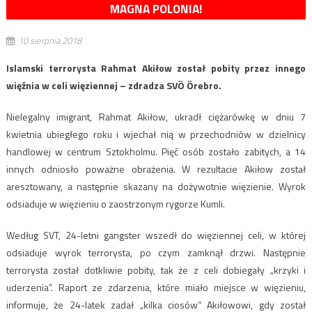
MAGNA POLONIA!
10 sierpnia 2018
Islamski terrorysta Rahmat Akiłow został pobity przez innego
więźnia w celi więziennej – zdradza SVÖ Örebro.
Nielegalny imigrant, Rahmat Akiłow, ukradł ciężarówkę w dniu 7
kwietnia ubiegłego roku i wjechał nią w przechodniów w dzielnicy
handlowej w centrum Sztokholmu. Pięć osób zostało zabitych, a 14
innych odniosło poważne obrażenia. W rezultacie Akiłow został
aresztowany, a następnie skazany na dożywotnie więzienie. Wyrok
odsiaduje w więzieniu o zaostrzonym rygorze Kumli.
Według SVT, 24-letni gangster wszedł do więziennej celi, w której
odsiaduje wyrok terrorysta, po czym zamknął drzwi. Następnie
terrorysta został dotkliwie pobity, tak że z celi dobiegały „krzyki i
uderzenia”. Raport ze zdarzenia, które miało miejsce w więzieniu,
informuje, że 24-latek zadał „kilka ciosów” Akiłowowi, gdy został