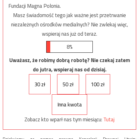
Fundacji Magna Polonia.
Masz świadomość tego jak ważne jest przetrwanie
niezależnych ośrodków medialnych? Nie zwlekaj więc,
wspieraj nas już od teraz.
8%
Uważasz, że robimy dobrą robotę? Nie czekaj zatem
do jutra, wspieraj nas od dzisiaj.
30 zł
50 zł
100 zł
Inna kwota
Zobacz kto wparł nas tym miesiącu:
Tutaj
Dziękujemy za pomoc prawną Kancelarii Prawnej Litwin: