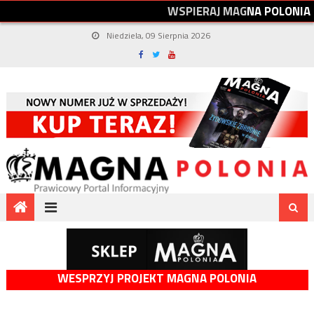
W
S
P
I
E
R
A
J
M
A
G
N
A
P
O
L
O
N
I
A
Niedziela, 09 Sierpnia 2026
WESPRZYJ PROJEKT MAGNA POLONIA