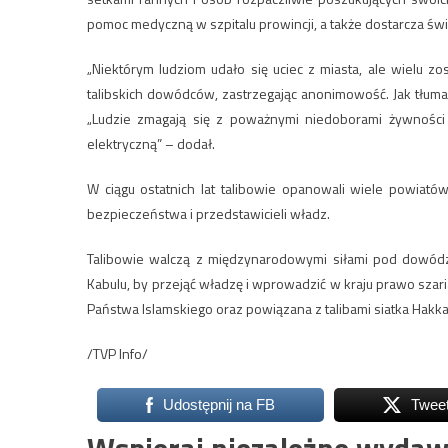
pomoc medyczną w szpitalu prowincji, a także dostarcza świ
„Niektórym ludziom udało się uciec z miasta, ale wielu 
talibskich dowódców, zastrzegając anonimowość. Jak tłuma
„Ludzie zmagają się z poważnymi niedoborami żywności 
elektryczną” – dodał.
W ciągu ostatnich lat talibowie opanowali wiele powiató
bezpieczeństwa i przedstawicieli władz.
Talibowie walczą z międzynarodowymi siłami pod dowód
Kabulu, by przejąć władzę i wprowadzić w kraju prawo szari
Państwa Islamskiego oraz powiązana z talibami siatka Hakk
/TVP Info/
Udostępnij na FB
Twee
Wspieraj niezależne wydaw