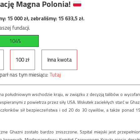
ację Magna Polonia!
my:
15 000
zł, zebraliśmy:
15 633,5
zł.
szej fundacji.
104%
100 zł
Inna kwota
parł nas tym miesiącu:
Tutaj
 na południowym wschodzie kraju, w związku z decyzją talibów o wycofan
, wspieranymi z powietrza przez siły USA. Wskutek zaciekłych starć w Ghaz
 członków sił bezpieczeństwa i od 20 do 30 cywilów, a także ponad 1
ne Ghazni zostało bardzo zniszczone. Szpital miejski jest przepełnio
ich krewnych. Międzynarodowy Komitet Czerwonego Krzyża niesie doraź