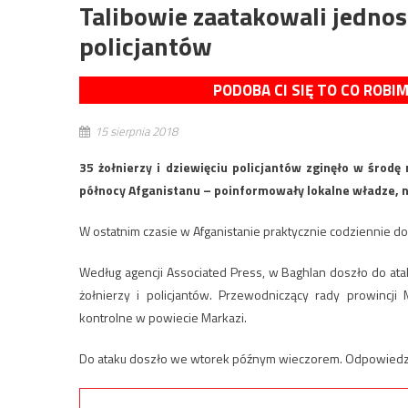
Talibowie zaatakowali jednost
policjantów
PODOBA CI SIĘ TO CO ROBI
15 sierpnia 2018
35 żołnierzy i dziewięciu policjantów zginęło w środ
północy Afganistanu – poinformowały lokalne władze, n
W ostatnim czasie w Afganistanie praktycznie codziennie do
Według agencji Associated Press, w Baghlan doszło do at
żołnierzy i policjantów. Przewodniczący rady prowincj
kontrolne w powiecie Markazi.
Do ataku doszło we wtorek późnym wieczorem. Odpowiedzial