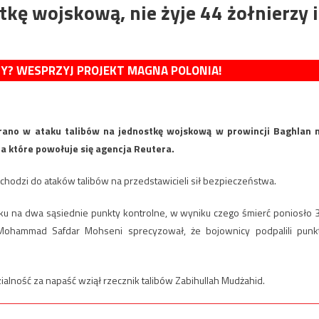
kę wojskową, nie żyje 44 żołnierzy i
MY? WESPRZYJ PROJEKT MAGNA POLONIA!
ę rano w ataku talibów na jednostkę wojskową w prowincji Baghlan 
a które powołuje się agencja Reutera.
chodzi do ataków talibów na przedstawicieli sił bezpieczeństwa.
aku na dwa sąsiednie punkty kontrolne, w wyniku czego śmierć poniosło 
i Mohammad Safdar Mohseni sprecyzował, że bojownicy podpalili punk
ność za napaść wziął rzecznik talibów Zabihullah Mudżahid.