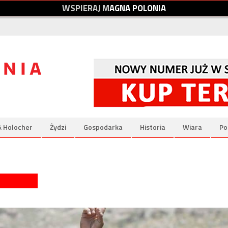
W
S
P
I
E
R
A
J
M
A
G
N
A
P
O
L
O
N
I
A
& Holocher
Żydzi
Gospodarka
Historia
Wiara
Po