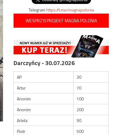
Telegram
https://t.me/magnapolonia
WESPRZYJ PROJEKT MAGNA POLONIA
Darczyńcy - 30.07.2026
AP
30
Artur
70
Anonim
100
Anonim
200
Arleta
90
Piotr
500