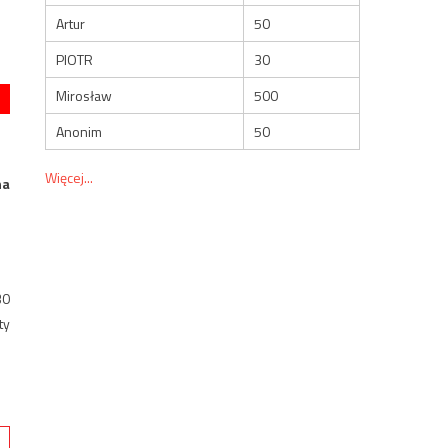
Artur
50
PIOTR
30
Mirosław
500
Anonim
50
Więcej...
na
30
ty