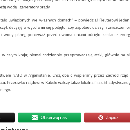
eżą wodę i generatory prądy.
zostało uwięzionych we własnych domach” – powiedział Reuterowi jeden
czył, decyzję o wycofaniu się podjęto, aby zapobiec dalszym zniszczenio
i wody pitnej, ponieważ przed dwoma dniami odcięto zasilanie energ
w w całym kraju; niemal codziennie przeprowadzają ataki, głównie na si
ztwem NATO w Afganistanie. Chcą obalić wspierany przez Zachód rząd
atu. Przeciwko rządowi w Kabulu walczy także lokalna filia dżihadystyczne
aniego.
t
Obserwuj nas
Zapisz
nictwo: