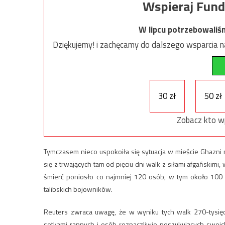
Wspieraj Fund
W lipcu potrzebowaliś
Dziękujemy! i zachęcamy do dalszego wsparcia na
30 zł
50 zł
Zobacz kto w
Tymczasem nieco uspokoiła się sytuacja w mieście Ghazni
się z trwających tam od pięciu dni walk z siłami afgańskimi
śmierć poniosło co najmniej 120 osób, w tym około 100
talibskich bojowników.
Reuters zwraca uwagę, że w wyniku tych walk 270-tysięcz
setkami rannych i osób rozpaczliwie poszukujących swo