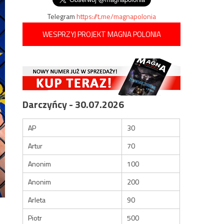
Telegram
https://t.me/magnapolonia
WESPRZYJ PROJEKT MAGNA POLONIA
Darczyńcy - 30.07.2026
AP
30
Artur
70
Anonim
100
Anonim
200
Arleta
90
Piotr
500