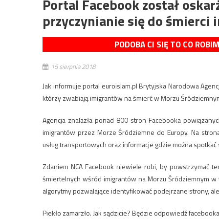
Portal Facebook został oska
przyczynianie się do śmierci
PODOBA CI SIĘ TO CO ROBI
15 sierpnia 2018
Jak informuje portal euroislam.pl Brytyjska Narodowa Agen
którzy zwabiają imigrantów na śmierć w Morzu Śródziemny
Agencja znalazła ponad 800 stron Facebooka powiązanyc
imigrantów przez Morze Śródziemne do Europy. Na strona
usług transportowych oraz informacje gdzie można spotkać 
Zdaniem NCA Facebook niewiele robi, by powstrzymać ten
śmiertelnych wśród imigrantów na Morzu Śródziemnym w tym
algorytmy pozwalające identyfikować podejrzane strony, ale
Piekło zamarzło. Jak sądzicie? Będzie odpowiedź facebook