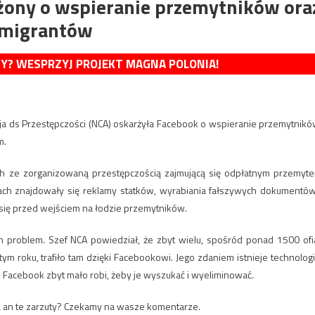
rżony o wspieranie przemytników ora
 imigrantów
MY? WESPRZYJ PROJEKT MAGNA POLONIA!
cja ds Przestępczości (NCA) oskarżyła Facebook o wspieranie przemytnikó
m.
h ze zorganizowaną przestępczością zajmującą się odpłatnym przemyt
ch znajdowały się reklamy statków, wyrabiania fałszywych dokumentów
się przed wejściem na łodzie przemytników.
 problem. Szef NCA powiedział, że zbyt wielu, spośród ponad 1500 ofi
 roku, trafiło tam dzięki Facebookowi. Jego zdaniem istnieje technologi
 Facebook zbyt mało robi, żeby je wyszukać i wyeliminować.
a an te zarzuty? Czekamy na wasze komentarze.