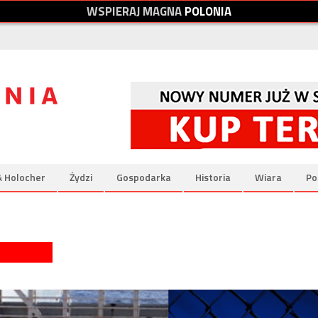
W
S
P
I
E
R
A
J
M
A
G
N
A
P
O
L
O
N
I
A
& Holocher
Żydzi
Gospodarka
Historia
Wiara
Po