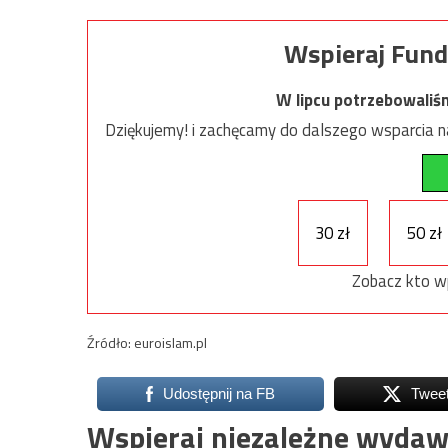
Wspieraj Fund
W lipcu potrzebowaliś
Dziękujemy! i zachęcamy do dalszego wsparcia na
30 zł
50 zł
Zobacz kto w
Źródło: euroislam.pl
Udostępnij na FB
Twee
Wspieraj niezależne wydaw