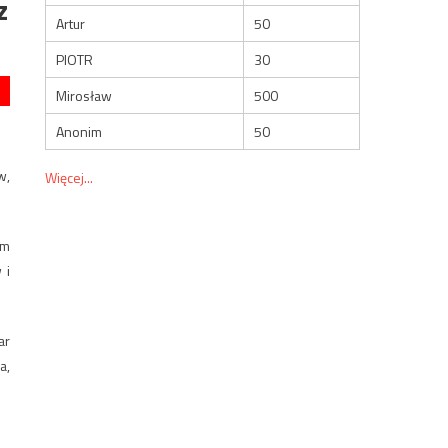
z
Artur
50
PIOTR
30
Mirosław
500
Anonim
50
w,
Więcej...
em
 i
ar
a,