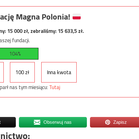
ację Magna Polonia!
my:
15 000
zł, zebraliśmy:
15 633,5
zł.
szej fundacji.
104%
100 zł
Inna kwota
parł nas tym miesiącu:
Tutaj
t
Obserwuj nas
Zapisz
nictwo: