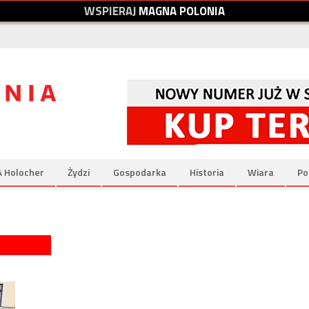
W
S
P
I
E
R
A
J
M
A
G
N
A
P
O
L
O
N
I
A
& Holocher
Żydzi
Gospodarka
Historia
Wiara
Po