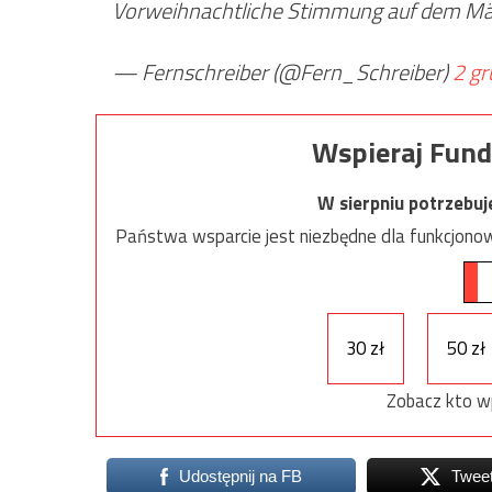
Vorweihnachtliche Stimmung auf dem M
— Fernschreiber (@Fern_Schreiber)
2 gr
Wspieraj Fund
W sierpniu potrzebu
Państwa wsparcie jest niezbędne dla funkcjonow
30 zł
50 zł
Zobacz kto w
Udostępnij na FB
Twee