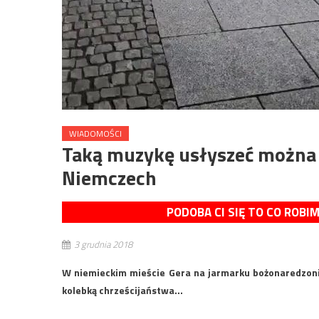
WIADOMOŚCI
Taką muzykę usłyszeć można
Niemczech
PODOBA CI SIĘ TO CO ROBI
3 grudnia 2018
W niemieckim mieście Gera na jarmarku bożonaredzon
kolebką chrześcijaństwa…