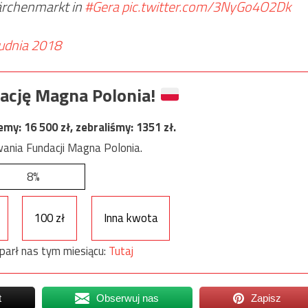
ärchenmarkt in
#Gera
pic.twitter.com/3NyGo4O2Dk
udnia 2018
ację Magna Polonia!
jemy:
16 500
zł, zebraliśmy:
1351
zł.
ania Fundacji Magna Polonia.
8%
100 zł
Inna kwota
parł nas tym miesiącu:
Tutaj
t
Obserwuj nas
Zapisz