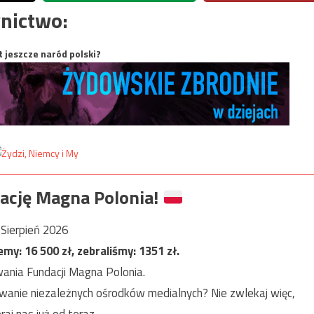
nictwo:
t jeszcze naród polski?
ację Magna Polonia!
Sierpień 2026
jemy:
16 500
zł, zebraliśmy:
1351
zł.
ania Fundacji Magna Polonia.
anie niezależnych ośrodków medialnych? Nie zwlekaj więc,