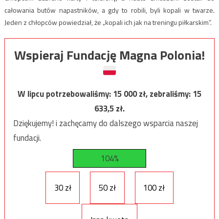
całowania butów napastników, a gdy to robili, byli kopali w twarze.
Jeden z chłopców powiedział, że „kopali ich jak na treningu piłkarskim”.
Wspieraj Fundację Magna Polonia!
W lipcu potrzebowaliśmy:
15 000
zł, zebraliśmy:
15
633,5
zł.
Dziękujemy! i zachęcamy do dalszego wsparcia naszej
fundacji.
104%
30 zł
50 zł
100 zł