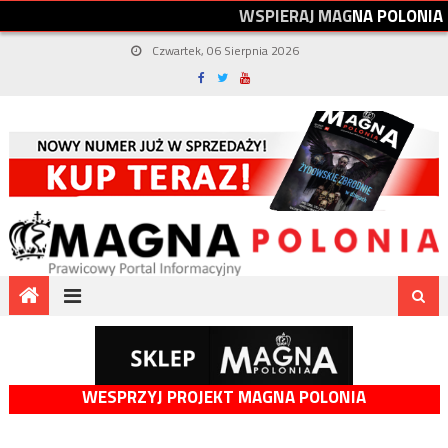
W
S
P
I
E
R
A
J
M
A
G
N
A
P
O
L
O
N
I
A
Czwartek, 06 Sierpnia 2026
WESPRZYJ PROJEKT MAGNA POLONIA