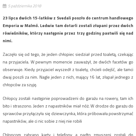
5 października 2018
23 lipca dwóch 15-latków z Svedali poszło do centrum handlowego
Emporia w Malmö. Ledwie tam dotarli zostali złapani przez dwóch
rówieśników, którzy następnie przez trzy godziny pastwili się nad
nimi.
Zaczęło się od tego, że jeden chłopiec siedział przed toaletą, czekając
na przyjaciela. W pewnym momencie zauważył, że dwóch facetów go
obserwuje. Kiedy przyjaciel wyszedł z toalety, chcieli odejść, ale tamci
dwaj poszli za nim. Nagle jeden z nich, mający 16 lat, złapał jednego z
chłopców za szyję.
Chłopcy zostali następnie poprowadzeni do garażu na rowery, tam ich
bito i straszono. Jeden z napastników miał nóż. W drodze do garażu do
sprawców przyłączyła się dziewczynka, która próbowała powstrzymać
napastników, ale ci nic sobie z niej nie robili
Chłopcom zabrano karty i telefony, a nadto zmuszeni zostali do