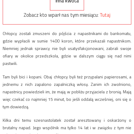
Inna kwota
Zobacz kto wparł nas tym miesiącu:
Tutaj
Chłopcy zostali zmuszeni do pójścia z napastnikami do bankomatu,
gdzie wypłacili w sumie 1400 koron, które przekazali napastnikom.
Niemniej jednak sprawcy nie byli usatysfakcjonowani, zabrali swoje
ofiary w okolice przedszkola, gdzie w dalszym ciągu się nad nimi
pastwili.
Tam byli bici i kopani. Obaj chłopcy byli też przypalani papierosami, a
jednemu z nich zapalono zapalniczką włosy. Zanim ich zwolniono,
napastnicy powiedzieli im, że mają w pobliżu przyjaciela z bronią. Mają
więc czekać co najmniej 15 minut, bo jeśli oddalą wcześniej, oni się o
tym dowiedzą.
Kilka dni temu szesnastolatek został aresztowany i oskarżony o
brutalny napad. Jego wspólnik ma tylko 14 lat i w związku z tym nie