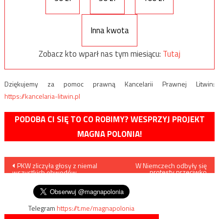
Inna kwota
Zobacz kto wparł nas tym miesiącu:
Tutaj
Dziękujemy za pomoc prawną Kancelarii Prawnej Litwin:
https://kancelaria-litwin.pl
PODOBA CI SIĘ TO CO ROBIMY? WESPRZYJ PROJEKT
MAGNA POLONIA!
Nawigacja
PKW zliczyła głosy z niemal
W Niemczech odbyły się
protesty przeciwko
wszystkich obwodów
antysemityzmowi
wpisu
wyborczych
Telegram
https://t.me/magnapolonia