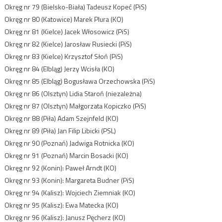
Okręg nr 79 (Bielsko-Biała) Tadeusz Kopeć (PiS)
Okręg nr 80 (Katowice) Marek Plura (KO)
Okręg nr 81 (Kielce) Jacek Włosowicz (PiS)
Okręg nr 82 (Kielce) Jarosław Rusiecki (PiS)
Okręg nr 83 (Kielce) Krzysztof Słoń (PiS)
Okręg nr 84 (Elbląg) Jerzy Wcisła (KO)
Okręg nr 85 (Elbląg) Bogusława Orzechowska (PiS)
Okręg nr 86 (Olsztyn) Lidia Staroń (niezależna)
Okręg nr 87 (Olsztyn) Małgorzata Kopiczko (PiS)
Okręg nr 88 (Piła) Adam Szejnfeld (KO)
Okręg nr 89 (Piła) Jan Filip Libicki (PSL)
Okręg nr 90 (Poznań) Jadwiga Rotnicka (KO)
Okręg nr 91 (Poznań) Marcin Bosacki (KO)
Okręg nr 92 (Konin): Paweł Arndt (KO)
Okręg nr 93 (Konin): Margareta Budner (PiS)
Okręg nr 94 (Kalisz): Wojciech Ziemniak (KO)
Okręg nr 95 (Kalisz): Ewa Matecka (KO)
Okręg nr 96 (Kalisz): Janusz Pęcherz (KO)