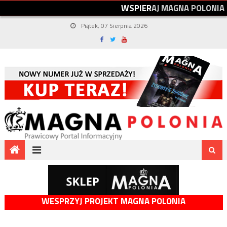
W
S
P
I
E
R
A
J
M
A
G
N
A
P
O
L
O
N
I
A
Piątek, 07 Sierpnia 2026
WESPRZYJ PROJEKT MAGNA POLONIA