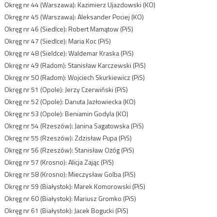
Okręg nr 44 (Warszawa): Kazimierz Ujazdowski (KO)
Okręg nr 45 (Warszawa): Aleksander Pociej (KO)
Okręg nr 46 (Siedlce): Robert Mamątow (PiS)
Okręg nr 47 (Siedlce): Maria Koc (PiS)
Okręg nr 48 (Sieldce): Waldemar Kraska (PiS)
Okręg nr 49 (Radom): Stanisław Karczewski (PiS)
Okręg nr 50 (Radom): Wojciech Skurkiewicz (PiS)
Okręg nr 51 (Opole): Jerzy Czerwiński (PiS)
Okręg nr 52 (Opole): Danuta Jazłowiecka (KO)
Okręg nr 53 (Opole): Beniamin Godyla (KO)
Okręg nr 54 (Rzeszów): Janina Sagatowska (PiS)
Okręg nr 55 (Rzeszów): Zdzisław Pupa (PiS)
Okręg nr 56 (Rzeszów): Stanisław Ożóg (PiS)
Okręg nr 57 (Krosno): Alicja Zając (PiS)
Okręg nr 58 (Krosno): Mieczysław Golba (PiS)
Okręg nr 59 (Białystok): Marek Komorowski (PiS)
Okręg nr 60 (Białystok): Mariusz Gromko (PiS)
Okręg nr 61 (Białystok): Jacek Bogucki (PiS)