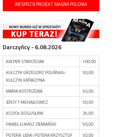
WESPRZYJ PROJEKT MAGNA POLONIA
Darczyńcy - 6.08.2026
KACPER STAROŚCIAK
100,00
KULCZYK GRZEGORZ POLIŃSKA i
50,00
KULCZYK KATARZYNA
MARIA KOSTRZEWA
50,00
JERZY T MICHAJŁOWICZ
50,00
KOZIOŁ BOGUSŁAW
35,00
PAWEŁ ŁUKASZ ZIEMIAŃSKI
50,00
POTERA LIDIA i POTERA KRZYSZTOF
50,00