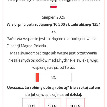
Sierpień 2026
W sierpniu potrzebujemy:
16 500
zł, zebraliśmy:
1351
zł.
Państwa wsparcie jest niezbędne dla funkcjonowania
Fundacji Magna Polonia.
Masz świadomość tego jak ważne jest przetrwanie
niezależnych ośrodków medialnych? Nie zwlekaj więc,
wspieraj nas już od teraz.
8%
Uważasz, że robimy dobrą robotę? Nie czekaj zatem
do jutra, wspieraj nas od dzisiaj.
30 zł
50 zł
100 zł