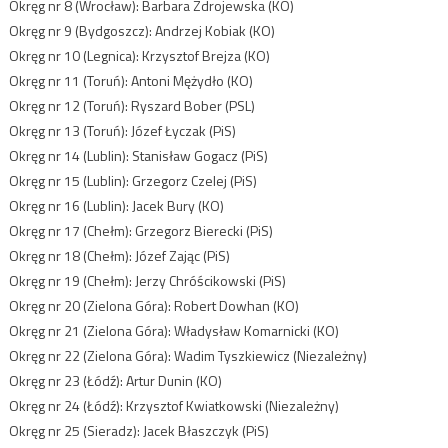
Okręg nr 8 (Wrocław): Barbara Zdrojewska (KO)
Okręg nr 9 (Bydgoszcz): Andrzej Kobiak (KO)
Okręg nr 10 (Legnica): Krzysztof Brejza (KO)
Okręg nr 11 (Toruń): Antoni Mężydło (KO)
Okręg nr 12 (Toruń): Ryszard Bober (PSL)
Okręg nr 13 (Toruń): Józef Łyczak (PiS)
Okręg nr 14 (Lublin): Stanisław Gogacz (PiS)
Okręg nr 15 (Lublin): Grzegorz Czelej (PiS)
Okręg nr 16 (Lublin): Jacek Bury (KO)
Okręg nr 17 (Chełm): Grzegorz Bierecki (PiS)
Okręg nr 18 (Chełm): Józef Zając (PiS)
Okręg nr 19 (Chełm): Jerzy Chróścikowski (PiS)
Okręg nr 20 (Zielona Góra): Robert Dowhan (KO)
Okręg nr 21 (Zielona Góra): Władysław Komarnicki (KO)
Okręg nr 22 (Zielona Góra): Wadim Tyszkiewicz (Niezależny)
Okręg nr 23 (Łódź): Artur Dunin (KO)
Okręg nr 24 (Łódź): Krzysztof Kwiatkowski (Niezależny)
Okręg nr 25 (Sieradz): Jacek Błaszczyk (PiS)